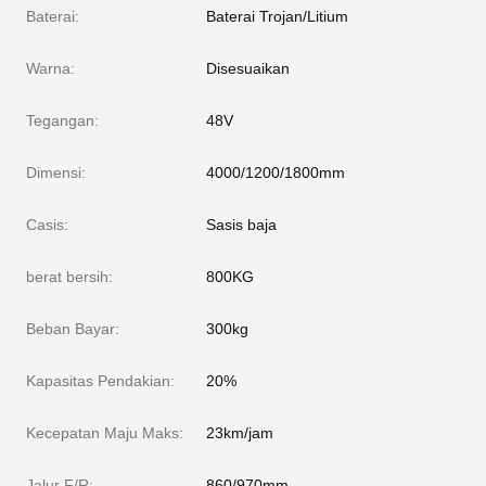
Baterai:
Baterai Trojan/Litium
Warna:
Disesuaikan
Tegangan:
48V
Dimensi:
4000/1200/1800mm
Casis:
Sasis baja
berat bersih:
800KG
Beban Bayar:
300kg
Kapasitas Pendakian:
20%
Kecepatan Maju Maks:
23km/jam
Jalur F/R:
860/970mm