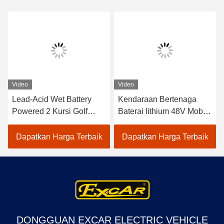
Video
Video
Lead-Acid Wet Battery
Kendaraan Bertenaga
Powered 2 Kursi Golf
Baterai lithium 48V Mobil
Carts / Electric Buggy Car
Golf Listrik EXCAR
Golf
A1S6+2 Putih
Dapatkan Harga Terbaik
Dapatkan Harga Terbaik
DONGGUAN EXCAR ELECTRIC VEHICLE