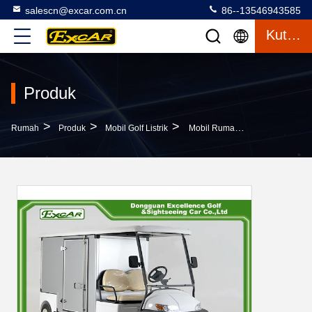
salescn@excar.com.cn
86--13546943585
Kutipan
Produk
>
>
>
Rumah
Produk
Mobil Golf Listrik
Mobil Rumah Tangga Listrik Hotel A1IH2/EC Dengan Baterai Litium