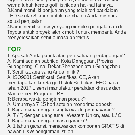
warna tubuh kereta golf listrik dan hal-hal lainnya.
3.Kami memiliki penjualan yang telah terlibat dalam
LED sekitar 8 tahun untuk membantu Anda membuat
solusi penjualan.
4Kami memiliki insinyur yang memiliki pengalaman di
Toyota untuk proyek teknik mobil untuk membantu Anda
menyelesaikan semua masalah teknis
FQR
T: Apakah Anda pabrik atau perusahaan perdagangan?
A: Kami adalah pabrik di Kota Dongguan, Provinsi
Guangdong, Cina. Dekat Shenzhen atau Guangzhou.
T: Sertifikat apa yang Anda miliki?
A: ISO9001 Sertifikasi, Sertifikasi CE, Akan
mendapatkan kereta golf listrik Sertifikasi EEC pada
tahun 2017.Lisensi manufaktur peralatan khusus dan
Manajemen Program ERP.
T: Berapa waktu pengiriman produk?
A: Umumnya 7-15 hari setelah menerima deposit.
T: Bagaimana dengan jangka waktu pembayaran?
A: T / T, dengan uang tunai, Western Union, atau L / C.
T: Bagaimana dengan masa garansi?
A: 1 tahun garansi, menawarkan komponen GRATIS di
bawah EXW pengiriman istilah.