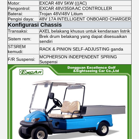
Motor:
EXCAR 48V 5KW (((AC)
Pengontrol:
EXCAR 48V/350A AC CONTROLLER
Baterai:
Trojan 48V/48V Litium
Pengisi daya:
48V 17A INTELLIGENT ONBOARD CHARGER
Konfigurasi Chassis
Transaksi:
AXEL belakang khusus untuk kendaraan listrik
Brek drum belakang yang dapat disesuaikan
Sistem rem:
sendiri
STSREM
RACK & PINION SELF-ADJUSTING ganda
kemudi:
MCPHERSON INDEPENDENT SPRING
F/R Suspensi:
Suspensi