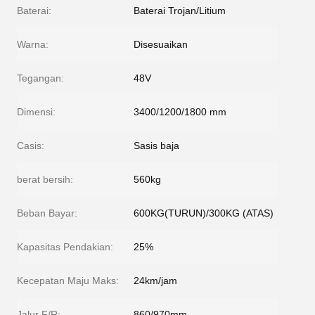
Baterai:
Baterai Trojan/Litium
Warna:
Disesuaikan
Tegangan:
48V
Dimensi:
3400/1200/1800 mm
Casis:
Sasis baja
berat bersih:
560kg
Beban Bayar:
600KG(TURUN)/300KG (ATAS)
Kapasitas Pendakian:
25%
Kecepatan Maju Maks:
24km/jam
Jalur F/R:
860/970mm