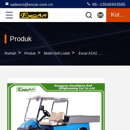
salescn@excar.com.cn
86--13546943585
Kutipan
Produk
>
>
>
Rumah
Produk
Mobil Golf Listrik
Excar A1H2 Electric Buggy Golf Car Utility Tool Dengan Kotak Kargo Aluminium