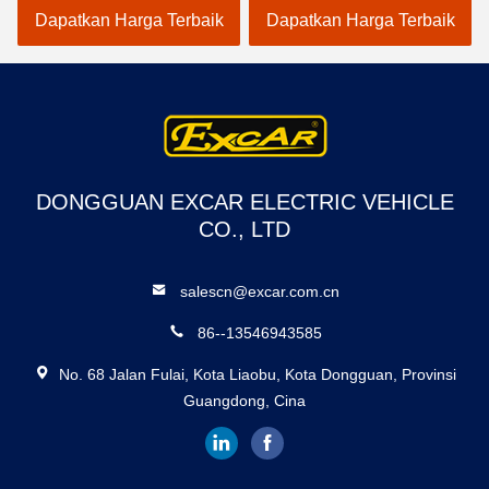
Golf
A1S6+2 Putih
Dapatkan Harga Terbaik
Dapatkan Harga Terbaik
DONGGUAN EXCAR ELECTRIC VEHICLE
CO., LTD
salescn@excar.com.cn
86--13546943585
No. 68 Jalan Fulai, Kota Liaobu, Kota Dongguan, Provinsi
Guangdong, Cina