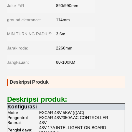
Jalur F/R:
890/990mm
ground clearance:
114mm
MIN.TURNING RADIUS:
3,6m
Jarak roda:
2260mm
Jangkauan:
80-100KM
Deskripsi Produk
Deskripsi produk:
Konfigurasi
Motor:
EXCAR 48V 5KW (((AC)
Pengontrol:
EXCAR 48V/350A AC CONTROLLER
Baterai:
48V
48V 17A INTELLIGENT ON-BOARD
Pengisi daya: