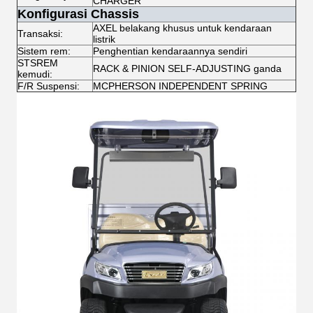
CHARGER
Konfigurasi Chassis
AXEL belakang khusus untuk kendaraan
Transaksi:
listrik
Sistem rem:
Penghentian kendaraannya sendiri
STSREM
RACK & PINION SELF-ADJUSTING ganda
kemudi:
F/R Suspensi:
MCPHERSON INDEPENDENT SPRING