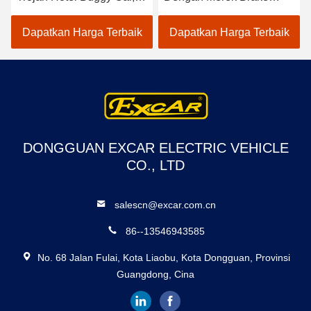
Seats Electric Utility Golf
Elektromagnetik Merek
Carts
ADC
Dapatkan Harga Terbaik
Dapatkan Harga Terbaik
DONGGUAN EXCAR ELECTRIC VEHICLE
CO., LTD
salescn@excar.com.cn
86--13546943585
No. 68 Jalan Fulai, Kota Liaobu, Kota Dongguan, Provinsi
Guangdong, Cina