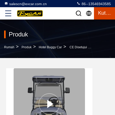
salescn@excar.com.cn
86--13546943585
Kutipan
Produk
>
>
>
Rumah
Produk
Hotel Buggy Car
CE Disetujui Baterai Powered Golf Buggy Car Dengan Aluminium Cargo Box Untuk Pertanian / Hotle Transportasi