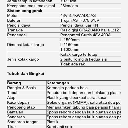
Jarak tempuh ketahanan
70-90km
Kecepatan maju maksimal
23km/jam
Sistem penggerak
Motor
48V 3.7KW ADC AS
Baterai
Trojan AS T-875 6*8V
Pengisi daya
Pengisi daya luar KN
Tranaxle
Rasio gigi GRAZIANO Italia 1:12
Pengendali
Pengontrol Curtis 48V 400A
L:1500mm
Dimensi kotak kargo
L:1160mm
T:1000mm
Kotak kargo tertutup
Jenis kotak kargo
2 pintu roling di kedua sisi
Tidak ada rak
Tubuh dan Bingkai
Barang
Keterangan
Rangka & Sasis
Kerangka paduan baja
Tubuh
Penutup bodi depan dan belakang plastik rek
Atap
Plastik yang diperkuat serat kaca
Kaca depan
Gelas organik (PMMA), satu atau dua poton
Penopang atap
Menanamkan tabung baja pelapis hitam pada
Bantalan
Spons reborn dengan kulit buatan dan penut
Sandaran
Spons reborn dengan kulit buatan dan penutu
Sandaran tangan
Plastik
Tikar
Karet anti selip