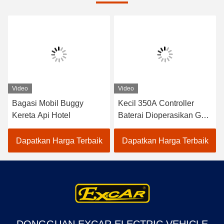
Video
Video
Bagasi Mobil Buggy
Kecil 350A Controller
Kereta Api Hotel
Baterai Dioperasikan Golf
Buggy Untuk Hotel 1
Tahun Garansi
Dapatkan Harga Terbaik
Dapatkan Harga Terbaik
DONGGUAN EXCAR ELECTRIC VEHICLE