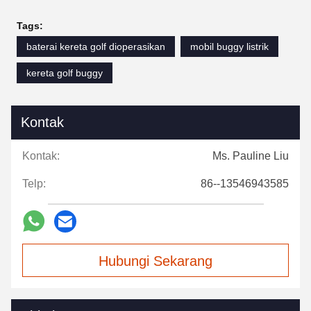
Tags:
baterai kereta golf dioperasikan
mobil buggy listrik
kereta golf buggy
Kontak
Kontak:
Ms. Pauline Liu
Telp:
86--13546943585
Hubungi Sekarang