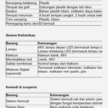
Keranjang belakang
Plastik
Tempat tas golf
Dukungan plastik dengan tali nilon
Dasbor
Bahan plastik hitam, indikator daya baterai, 
Tempat minuman
4 buah tempat cangkir, 2 buah untuk setiap s
Trim samping
Plastik, hitam
Pemegang kartu skor
Di kemudi
Sistem Kelistrikan
Barang
Keterangan
48V, lampu depan LED (termasuk lampu belok
Lampu
Lampu belakang LED (termasuk lampu rem da
Klakson
Klakson listrik, 48V
Membalikkan bel
Listrik, 48V
Saklar kombinasi
Kontrol lampu dan klakson
Termasuk indikator kilometer, indikator kecepa
Meteran Digital
beban, indikator rem parkir, jam
(opsional)
Kemudi & suspersi
Barang
Keterangan
Sistem kemudi rak dan pinion yang dap
Sistem Kemudi
dengan fungsi kompensasi otomatis
Sistem Rem
Rem mekanis roda belakang