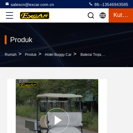
salescn@excar.com.cn
86--13546943585
Kutipan
Produk
>
>
>
Rumah
Produk
Hotel Buggy Car
Baterai Trojan 48V Hotel Buggy Car Dengan 2 Kursi Aluminium Chassis