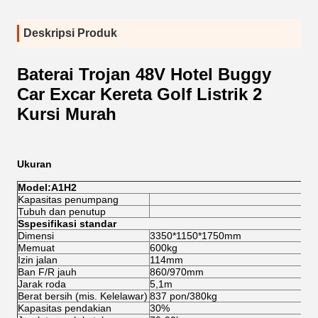
Deskripsi Produk
Baterai Trojan 48V Hotel Buggy
Car Excar Kereta Golf Listrik 2
Kursi Murah
Ukuran
Model:A1H2
Kapasitas penumpang
Tubuh dan penutup
S
spesifikasi standar
Dimensi
3350*1150*1750mm
Memuat
600kg
Izin jalan
114mm
Ban F/R jauh
860/970mm
Jarak roda
5,1m
Berat bersih (mis. Kelelawar)
837 pon/380kg
Kapasitas pendakian
30%