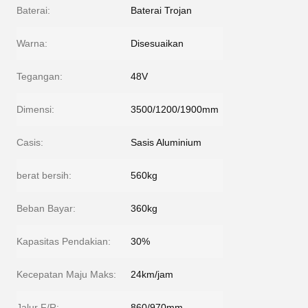
Baterai:
Baterai Trojan
Warna:
Disesuaikan
Tegangan:
48V
Dimensi:
3500/1200/1900mm
Casis:
Sasis Aluminium
berat bersih:
560kg
Beban Bayar:
360kg
Kapasitas Pendakian:
30%
Kecepatan Maju Maks:
24km/jam
Jalur F/R:
860/970mm