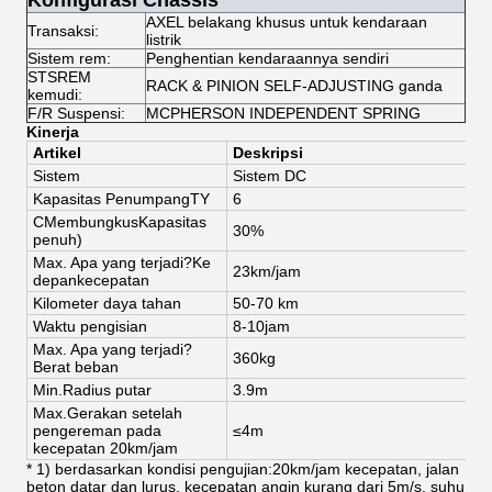
Konfigurasi Chassis
AXEL belakang khusus untuk kendaraan
Transaksi:
listrik
Sistem rem:
Penghentian kendaraannya sendiri
STSREM
RACK & PINION SELF-ADJUSTING ganda
kemudi:
F/R Suspensi:
MCPHERSON INDEPENDENT SPRING
Kinerja
Artikel
Deskripsi
Sistem
Sistem DC
S
Kapasitas Penumpang
TY
6
6
C
Membungkus
Kapasitas
30%
penuh
)
Max. Apa yang terjadi?
Ke
23km/jam
4
depan
kecepatan
Kilometer daya tahan
50-70 km
6
Waktu pengisian
8-10
jam
8
Max. Apa yang terjadi?
360kg
3
Berat beban
Min.
Radius putar
3.9m
3
Max.Gerakan setelah
pengereman pada
≤4m
kecepatan 20km/jam
* 1) berdasarkan kondisi pengujian:20km/jam kecepatan, jalan
beton datar dan lurus, kecepatan angin kurang dari 5m/s, suhu