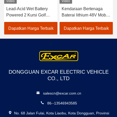
Video
Video
Lead-Acid Wet Battery
Kendaraan Bertenaga
Powered 2 Kursi Golf
Baterai lithium 48V Mobil
Carts / Electric Buggy Car
Golf Listrik EXCAR
Golf
A1S6+2 Putih
Dapatkan Harga Terbaik
Dapatkan Harga Terbaik
DONGGUAN EXCAR ELECTRIC VEHICLE
CO., LTD
salescn@excar.com.cn
86--13546943585
No. 68 Jalan Fulai, Kota Liaobu, Kota Dongguan, Provinsi