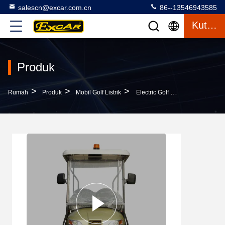
salescn@excar.com.cn
86--13546943585
Kutipan
Produk
>
>
>
Rumah
Produk
Mobil Golf Listrik
Electric Golf Patrol Car Golf Truck Untuk Villa / Hotel Patroling 4 + 2 Seat Produsen Cina