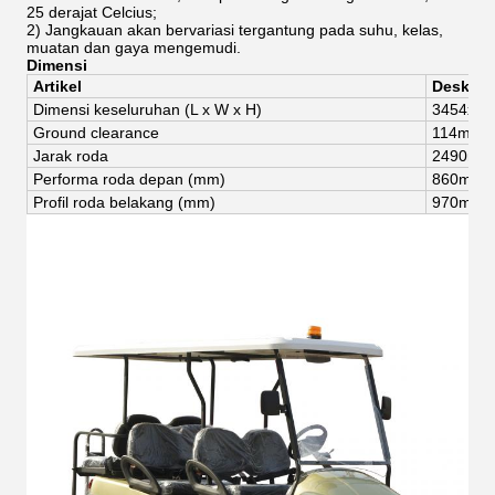
25 derajat Celcius;
2) Jangkauan akan bervariasi tergantung pada suhu, kelas,
muatan dan gaya mengemudi.
Dimensi
Artikel
Deskrips
Dimensi keseluruhan (
L x W x H)
3454
x
12
Gro
und clearance
114mm
Jarak roda
2490mm
Performa roda depan (mm)
8
60
mm
Profil roda belakang (mm)
97
0
mm