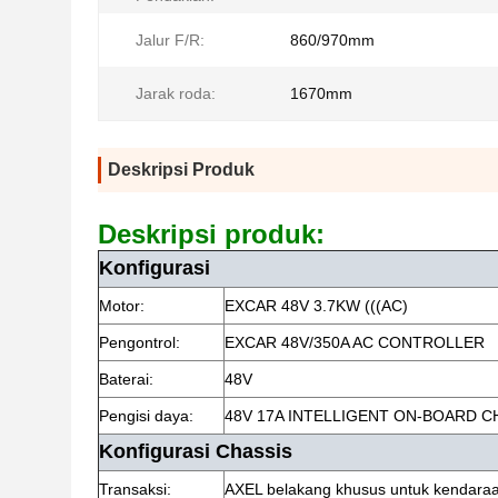
Jalur F/R:
860/970mm
Jarak roda:
1670mm
Deskripsi Produk
Deskripsi produk:
Konfigurasi
Motor:
EXCAR 48V 3.7KW (((AC)
Pengontrol:
EXCAR 48V/350A AC CONTROLLER
Baterai:
48V
Pengisi daya:
48V 17A INTELLIGENT ON-BOARD 
Konfigurasi Chassis
Transaksi:
AXEL belakang khusus untuk kendaraan 