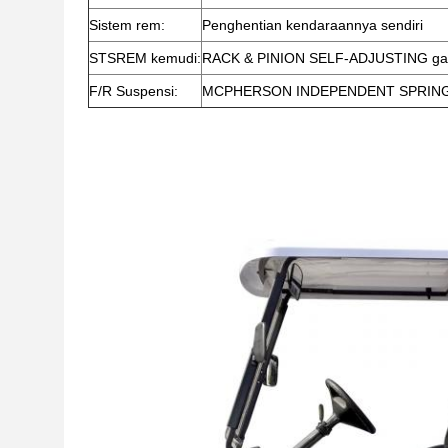
Sistem rem:
Penghentian kendaraannya sendiri
STSREM kemudi:
RACK & PINION SELF-ADJUSTING g
F/R Suspensi:
MCPHERSON INDEPENDENT SPRIN