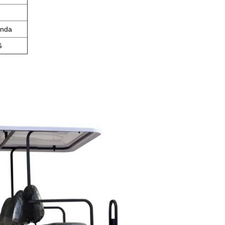
anda
G