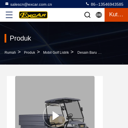
salescn@excar.com.cn
86--13546943585
Kutipan
Produk
>
>
>
Rumah
Produk
Mobil Golf Listrik
Desain Baru Produsen Cina Mobil Listrik Buggy Mobil Rumah Tangga Dengan Kotak Kargo Yang Diangkat