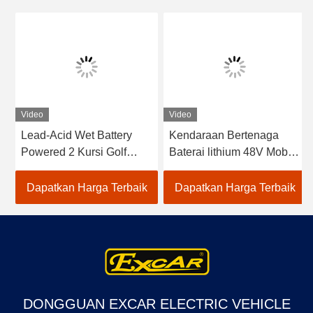
Video
Video
Lead-Acid Wet Battery
Kendaraan Bertenaga
Powered 2 Kursi Golf
Baterai lithium 48V Mobil
Carts / Electric Buggy Car
Golf Listrik EXCAR
Golf
A1S6+2 Putih
Dapatkan Harga Terbaik
Dapatkan Harga Terbaik
DONGGUAN EXCAR ELECTRIC VEHICLE