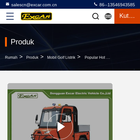
salescn@excar.com.cn
86--13546943585
Kutipan
Produk
>
>
>
Rumah
Produk
Mobil Golf Listrik
Popular Hot Selling Electric Golf Car Dengan Box Kargo Aluminium Kecil