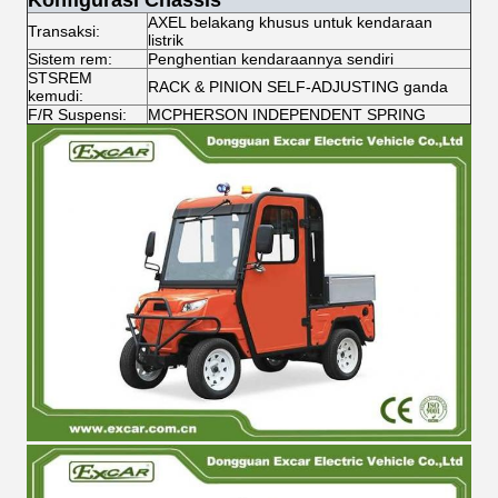
Konfigurasi Chassis
AXEL belakang khusus untuk kendaraan
Transaksi:
listrik
Sistem rem:
Penghentian kendaraannya sendiri
STSREM
RACK & PINION SELF-ADJUSTING ganda
kemudi:
F/R Suspensi:
MCPHERSON INDEPENDENT SPRING