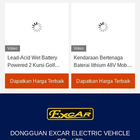
Video
Video
Lead-Acid Wet Battery
Kendaraan Bertenaga
Powered 2 Kursi Golf
Baterai lithium 48V Mobil
Carts / Electric Buggy Car
Golf Listrik EXCAR
Golf
A1S6+2 Putih
Dapatkan Harga Terbaik
Dapatkan Harga Terbaik
DONGGUAN EXCAR ELECTRIC VEHICLE