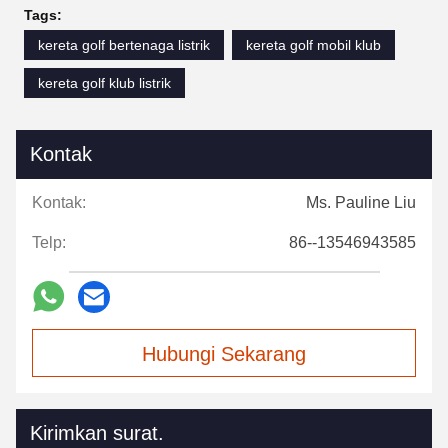
Tags:
kereta golf bertenaga listrik
kereta golf mobil klub
kereta golf klub listrik
Kontak
Kontak:
Ms. Pauline Liu
Telp:
86--13546943585
Hubungi Sekarang
Kirimkan surat.