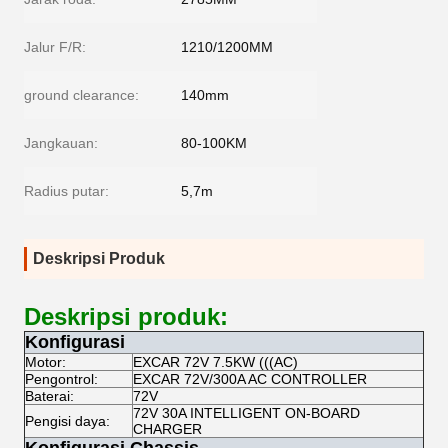
Jalur F/R:
1210/1200MM
ground clearance:
140mm
Jangkauan:
80-100KM
Radius putar:
5,7m
Deskripsi Produk
Deskripsi produk:
Konfigurasi
Motor:
EXCAR 72V 7.5KW (((AC)
Pengontrol:
EXCAR 72V/300A AC CONTROLLER
Baterai:
72V
72V 30A INTELLIGENT ON-BOARD
Pengisi daya:
CHARGER