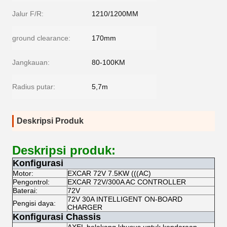
Jalur F/R:
1210/1200MM
ground clearance:
170mm
Jangkauan:
80-100KM
Radius putar:
5,7m
Deskripsi Produk
Deskripsi produk:
Konfigurasi
Motor:
EXCAR 72V 7.5KW (((AC)
Pengontrol:
EXCAR 72V/300A AC CONTROLLER
Baterai:
72V
72V 30A INTELLIGENT ON-BOARD
Pengisi daya:
CHARGER
Konfigurasi Chassis