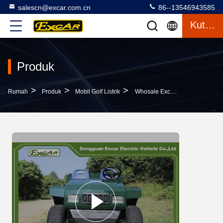
salescn@excar.com.cn
86--13546943585
Kutipan
Produk
>
>
>
Rumah
Produk
Mobil Golf Listrik
Whosale Excar New Design Model Electric Mini Buggy Mobil Golf Mobil