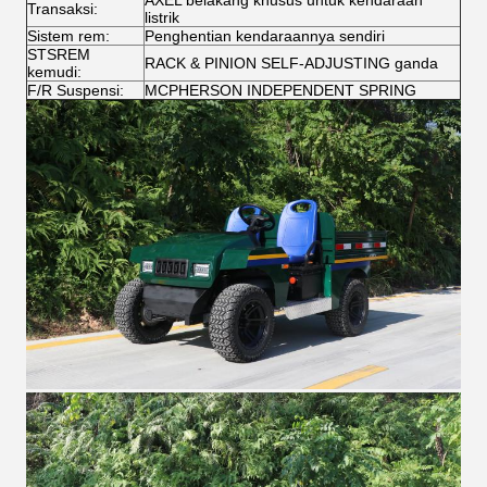
AXEL belakang khusus untuk kendaraan
Transaksi:
listrik
Sistem rem:
Penghentian kendaraannya sendiri
STSREM
RACK & PINION SELF-ADJUSTING ganda
kemudi:
F/R Suspensi:
MCPHERSON INDEPENDENT SPRING