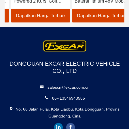
Powered 2 Kursi Golf
Baterai lithium 48V Mobil
Carts / Electric Buggy Car
Golf Listrik EXCAR
Golf
A1S6+2 Putih
Dapatkan Harga Terbaik
Dapatkan Harga Terbaik
DONGGUAN EXCAR ELECTRIC VEHICLE
CO., LTD
salescn@excar.com.cn
86--13546943585
No. 68 Jalan Fulai, Kota Liaobu, Kota Dongguan, Provinsi
Guangdong, Cina