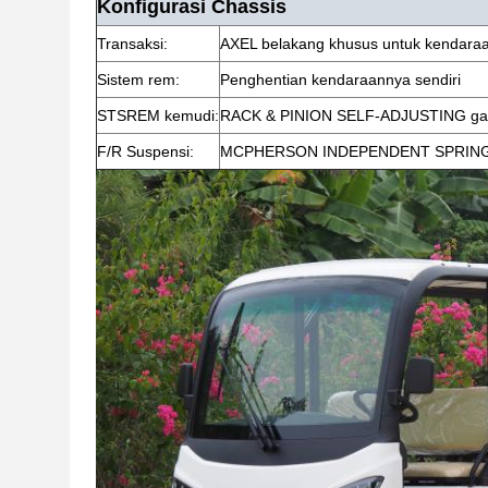
Konfigurasi Chassis
Transaksi:
AXEL belakang khusus untuk kendaraan 
Sistem rem:
Penghentian kendaraannya sendiri
STSREM kemudi:
RACK & PINION SELF-ADJUSTING g
F/R Suspensi:
MCPHERSON INDEPENDENT SPRIN