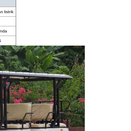
listrik
anda
G