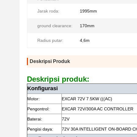
Jarak roda:
1995mm
ground clearance:
170mm
Radius putar:
4,6m
Deskripsi Produk
Deskripsi produk:
Konfigurasi
Motor:
EXCAR 72V 7.5KW (((AC)
Pengontrol:
EXCAR 72V/300A AC CONTROLLER
Baterai:
72V
Pengisi daya:
72V 30A INTELLIGENT ON-BOARD 