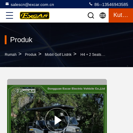
salescn@excar.com.cn
86--13546943585
Kutipan
Produk
>
>
>
Rumah
Produk
Mobil Golf Listrik
H4 + 2 Seats Green Energy Desain Baru Golf Hunting Mobil Golf Listrik Mobil Berkualitas Tinggi Harga Baik Untuk Dijual