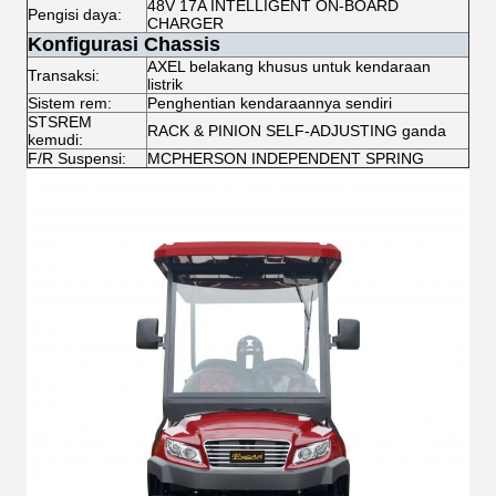
48V 17A INTELLIGENT ON-BOARD
Pengisi daya:
CHARGER
Konfigurasi Chassis
AXEL belakang khusus untuk kendaraan
Transaksi:
listrik
Sistem rem:
Penghentian kendaraannya sendiri
STSREM
RACK & PINION SELF-ADJUSTING ganda
kemudi:
F/R Suspensi:
MCPHERSON INDEPENDENT SPRING