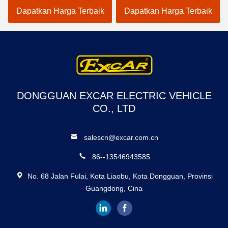
Golf
A1S6+2 Putih
Dapatkan Harga Terbaik
Dapatkan Harga Terbaik
DONGGUAN EXCAR ELECTRIC VEHICLE
CO., LTD
salescn@excar.com.cn
86--13546943585
No. 68 Jalan Fulai, Kota Liaobu, Kota Dongguan, Provinsi
Guangdong, Cina