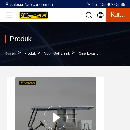
salescn@excar.com.cn
86--13546943585
Kutipan
Produk
>
>
>
Rumah
Produk
Mobil Golf Listrik
Cina Excar Manufaktur Aluminium Electric Food Cart 2 Kursi Buggy Car