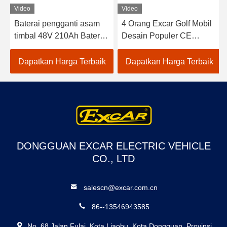
Video
Video
Baterai pengganti asam
4 Orang Excar Golf Mobil
timbal 48V 210Ah Baterai
Desain Populer CE
lithium untuk mobil golf
Bersertifikat Warna
Kendaraan listrik
Opsional
Dapatkan Harga Terbaik
Dapatkan Harga Terbaik
DONGGUAN EXCAR ELECTRIC VEHICLE
CO., LTD
salescn@excar.com.cn
86--13546943585
No. 68 Jalan Fulai, Kota Liaobu, Kota Dongguan, Provinsi