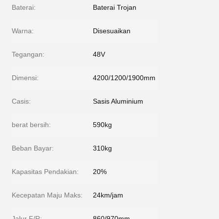
Baterai:
Baterai Trojan
Warna:
Disesuaikan
Tegangan:
48V
Dimensi:
4200/1200/1900mm
Casis:
Sasis Aluminium
berat bersih:
590kg
Beban Bayar:
310kg
Kapasitas Pendakian:
20%
Kecepatan Maju Maks:
24km/jam
Jalur F/R:
860/970mm