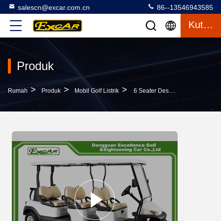
salescn@excar.com.cn
86--13546943585
Kutipan
Produk
>
>
>
Rumah
Produk
Mobil Golf Listrik
6 Seater Desain Baru Mobil Golf Listrik Mobil Berburu Dengan Baterai Lithium