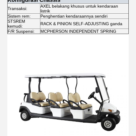
Konfigurasi Chassis
AXEL belakang khusus untuk kendaraan
Transaksi:
listrik
Sistem rem:
Penghentian kendaraannya sendiri
STSREM
RACK & PINION SELF-ADJUSTING ganda
kemudi:
F/R Suspensi:
MCPHERSON INDEPENDENT SPRING