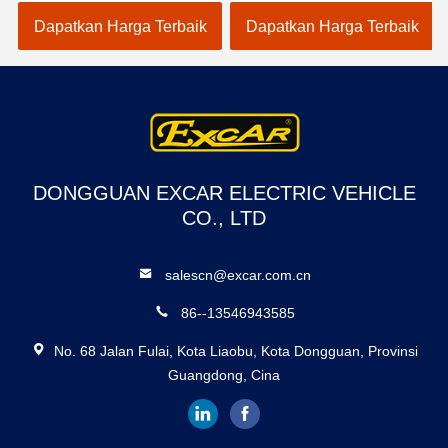
Golf
A1S6+2 Putih
Dapatkan Harga Terbaik
Dapatkan Harga Terbaik
DONGGUAN EXCAR ELECTRIC VEHICLE
CO., LTD
salescn@excar.com.cn
86--13546943585
No. 68 Jalan Fulai, Kota Liaobu, Kota Dongguan, Provinsi
Guangdong, Cina