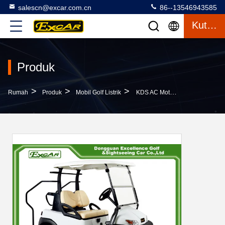
salescn@excar.com.cn
86--13546943585
Kutipan
Produk
>
>
>
Rumah
Produk
Mobil Golf Listrik
KDS AC Motor Electric Golf Carts Dengan Ban 8 Inch / 10 Inch / 12 Inch