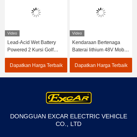
Video
Video
Lead-Acid Wet Battery
Kendaraan Bertenaga
Powered 2 Kursi Golf
Baterai lithium 48V Mobil
Carts / Electric Buggy Car
Golf Listrik EXCAR
Golf
A1S6+2 Putih
Dapatkan Harga Terbaik
Dapatkan Harga Terbaik
DONGGUAN EXCAR ELECTRIC VEHICLE
CO., LTD