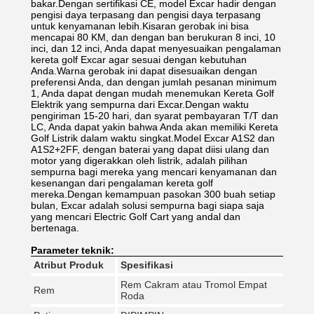
bakar.Dengan sertifikasi CE, model Excar hadir dengan
pengisi daya terpasang dan pengisi daya terpasang
untuk kenyamanan lebih.Kisaran gerobak ini bisa
mencapai 80 KM, dan dengan ban berukuran 8 inci, 10
inci, dan 12 inci, Anda dapat menyesuaikan pengalaman
kereta golf Excar agar sesuai dengan kebutuhan
Anda.Warna gerobak ini dapat disesuaikan dengan
preferensi Anda, dan dengan jumlah pesanan minimum
1, Anda dapat dengan mudah menemukan Kereta Golf
Elektrik yang sempurna dari Excar.Dengan waktu
pengiriman 15-20 hari, dan syarat pembayaran T/T dan
LC, Anda dapat yakin bahwa Anda akan memiliki Kereta
Golf Listrik dalam waktu singkat.Model Excar A1S2 dan
A1S2+2FF, dengan baterai yang dapat diisi ulang dan
motor yang digerakkan oleh listrik, adalah pilihan
sempurna bagi mereka yang mencari kenyamanan dan
kesenangan dari pengalaman kereta golf
mereka.Dengan kemampuan pasokan 300 buah setiap
bulan, Excar adalah solusi sempurna bagi siapa saja
yang mencari Electric Golf Cart yang andal dan
bertenaga.
Parameter teknik:
Atribut Produk
Spesifikasi
Rem Cakram atau Tromol Empat
Rem
Roda