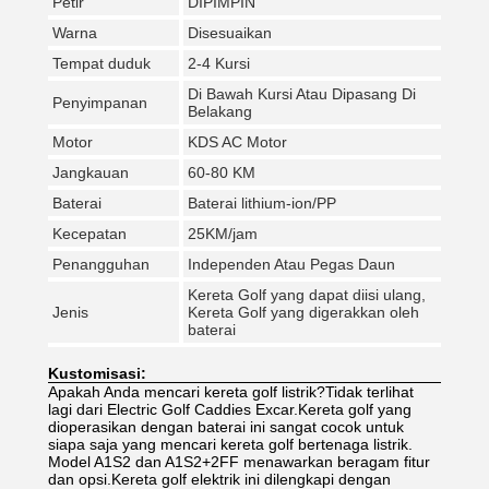
Petir
DIPIMPIN
Warna
Disesuaikan
Tempat duduk
2-4 Kursi
Di Bawah Kursi Atau Dipasang Di
Penyimpanan
Belakang
Motor
KDS AC Motor
Jangkauan
60-80 KM
Baterai
Baterai lithium-ion/PP
Kecepatan
25KM/jam
Penangguhan
Independen Atau Pegas Daun
Kereta Golf yang dapat diisi ulang,
Jenis
Kereta Golf yang digerakkan oleh
baterai
Kustomisasi:
Apakah Anda mencari kereta golf listrik?Tidak terlihat
lagi dari Electric Golf Caddies Excar.Kereta golf yang
dioperasikan dengan baterai ini sangat cocok untuk
siapa saja yang mencari kereta golf bertenaga listrik.
Model A1S2 dan A1S2+2FF menawarkan beragam fitur
dan opsi.Kereta golf elektrik ini dilengkapi dengan