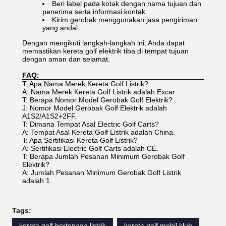
Beri label pada kotak dengan nama tujuan dan
penerima serta informasi kontak.
Kirim gerobak menggunakan jasa pengiriman
yang andal.
Dengan mengikuti langkah-langkah ini, Anda dapat
memastikan kereta golf elektrik tiba di tempat tujuan
dengan aman dan selamat.
FAQ:
T: Apa Nama Merek Kereta Golf Listrik?
A: Nama Merek Kereta Golf Listrik adalah Excar.
T: Berapa Nomor Model Gerobak Golf Elektrik?
J: Nomor Model Gerobak Golf Elektrik adalah
A1S2/A1S2+2FF.
T: Dimana Tempat Asal Electric Golf Carts?
A: Tempat Asal Kereta Golf Listrik adalah China.
T: Apa Sertifikasi Kereta Golf Listrik?
A: Sertifikasi Electric Golf Carts adalah CE.
T: Berapa Jumlah Pesanan Minimum Gerobak Golf
Elektrik?
A: Jumlah Pesanan Minimum Gerobak Golf Listrik
adalah 1.
Tags:
kereta golf bertenaga listrik
kereta golf mobil klub