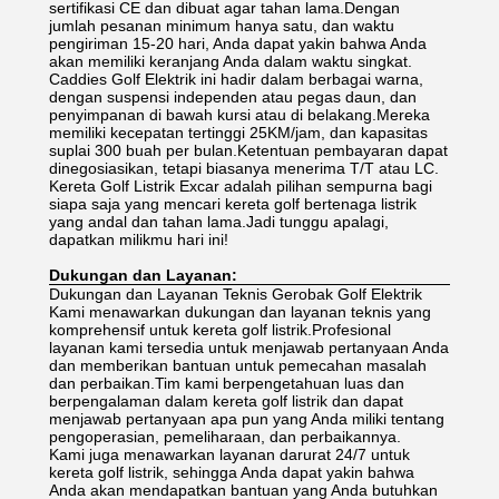
sertifikasi CE dan dibuat agar tahan lama.Dengan
jumlah pesanan minimum hanya satu, dan waktu
pengiriman 15-20 hari, Anda dapat yakin bahwa Anda
akan memiliki keranjang Anda dalam waktu singkat.
Caddies Golf Elektrik ini hadir dalam berbagai warna,
dengan suspensi independen atau pegas daun, dan
penyimpanan di bawah kursi atau di belakang.Mereka
memiliki kecepatan tertinggi 25KM/jam, dan kapasitas
suplai 300 buah per bulan.Ketentuan pembayaran dapat
dinegosiasikan, tetapi biasanya menerima T/T atau LC.
Kereta Golf Listrik Excar adalah pilihan sempurna bagi
siapa saja yang mencari kereta golf bertenaga listrik
yang andal dan tahan lama.Jadi tunggu apalagi,
dapatkan milikmu hari ini!
Dukungan dan Layanan:
Dukungan dan Layanan Teknis Gerobak Golf Elektrik
Kami menawarkan dukungan dan layanan teknis yang
komprehensif untuk kereta golf listrik.Profesional
layanan kami tersedia untuk menjawab pertanyaan Anda
dan memberikan bantuan untuk pemecahan masalah
dan perbaikan.Tim kami berpengetahuan luas dan
berpengalaman dalam kereta golf listrik dan dapat
menjawab pertanyaan apa pun yang Anda miliki tentang
pengoperasian, pemeliharaan, dan perbaikannya.
Kami juga menawarkan layanan darurat 24/7 untuk
kereta golf listrik, sehingga Anda dapat yakin bahwa
Anda akan mendapatkan bantuan yang Anda butuhkan