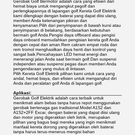
Gerobak Golf Bermotor adalah cara yang efisien dan
hemat biaya untuk mengangkut pegolf dan
perlengkapannya di lapangan golf.Kereta Golf Elektrik
kami dilengkapi dengan baterai yang dapat diisi ulang,
memberi Anda ketenangan pikiran dan
kenyamanan.Pilih dari penyimpanan di bawah kursi atau
penyimpanan di belakang, berdasarkan kebutuhan
bermain golf Anda.Pengisi daya offboard atau pengisi
daya onboard memudahkan pengisian kereta golf Anda
dengan cepat dan aman.Rem cakram empat roda dan
rem tromol menghasilkan daya henti dan kontrol yang
sangat baik.Pencahayaan LED hemat energi dan
menerangi jalan Anda saat bermain golf.Dan suspensi
independen atau suspensi pegas daun memberi Anda
pengendaraan yang mulus di lintasan.
Pilih Kereta Golf Elektrik pilihan kami untuk cara yang
andal, hemat biaya, dan efisien untuk mengangkut diri
Anda dan peralatan golf Anda di lapangan golf.
Aplikasi:
Gerobak Golf Elektrik adalah cara terbaik untuk
menikmati alam bebas tanpa harus repot menggunakan
gerobak bertenaga gas tradisional.Model A1S2 dan
A1S2+2FF Excar, dengan baterai yang dapat diisi ulang
dan motor yang digerakkan oleh listrik, merupakan
pilihan yang bagus bagi mereka yang ingin menikmati
manfaat kereta dorong yang digerakkan oleh baterai
tanpa harus terus-menerus mengisi bahan