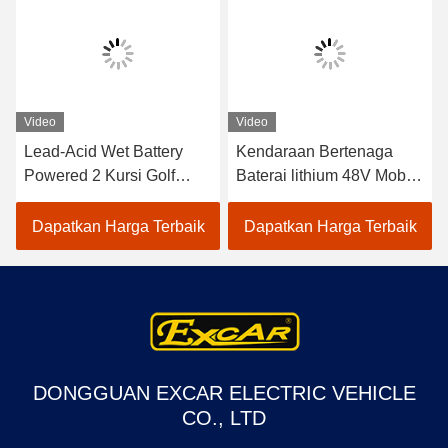
Video
Video
Lead-Acid Wet Battery
Kendaraan Bertenaga
Powered 2 Kursi Golf
Baterai lithium 48V Mobil
Carts / Electric Buggy Car
Golf Listrik EXCAR
Golf
A1S6+2 Putih
Dapatkan Harga Terbaik
Dapatkan Harga Terbaik
DONGGUAN EXCAR ELECTRIC VEHICLE
CO., LTD