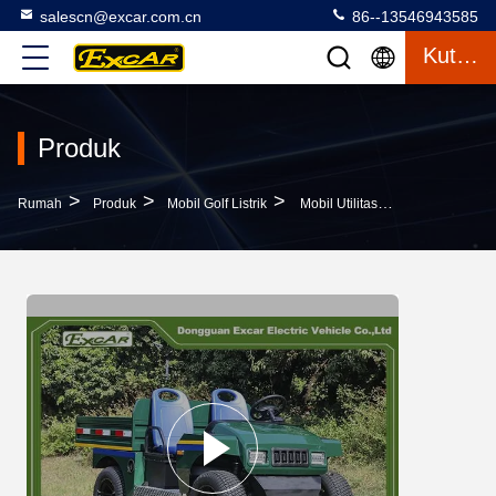
salescn@excar.com.cn
86--13546943585
Kutipan
Produk
>
>
>
Rumah
Produk
Mobil Golf Listrik
Mobil Utilitas Listrik 72V Halus Dan Nyaman Untuk Lapangan Golf