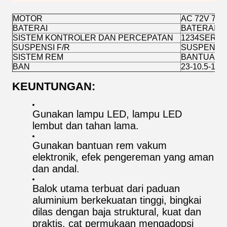
MOTOR
AC 72V 7.5
BATERAI
BATERAI LI
SISTEM KONTROLER DAN PERCEPATAN
1234SER-63
SUSPENSI F/R
SUSPENSI
SISTEM REM
BANTUAN 
BAN
23-10.5-14
KEUNTUNGAN:
Gunakan lampu LED, lampu LED
lembut dan tahan lama.
Gunakan bantuan rem vakum
elektronik, efek pengereman yang aman
dan andal.
Balok utama terbuat dari paduan
aluminium berkekuatan tinggi, bingkai
dilas dengan baja struktural, kuat dan
praktis, cat permukaan mengadopsi