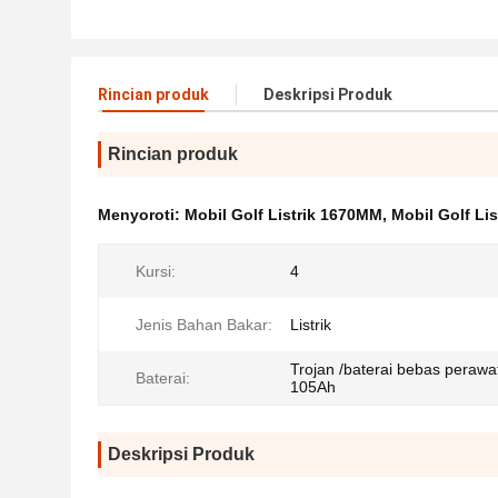
Rincian produk
Deskripsi Produk
Rincian produk
Menyoroti:
Mobil Golf Listrik 1670MM
,
Mobil Golf Li
Kursi:
4
Jenis Bahan Bakar:
Listrik
Trojan /baterai bebas peraw
Baterai:
105Ah
Deskripsi Produk