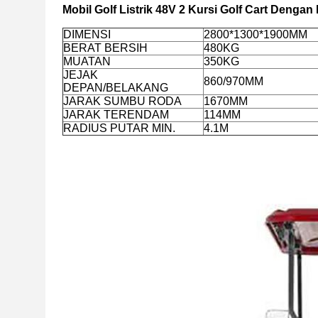
Mobil Golf Listrik 48V 2 Kursi Golf Cart Dengan
DIMENSI
2800*1300*1900MM
BERAT BERSIH
480KG
MUATAN
350KG
JEJAK
860/970MM
DEPAN/BELAKANG
JARAK SUMBU RODA
1670MM
JARAK TERENDAM
114MM
RADIUS PUTAR MIN.
4.1M