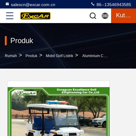
salescn@excar.com.cn
86--13546943585
Kutipan
Produk
>
>
>
Rumah
Produk
Mobil Golf Listrik
Aluminium Chassis Electric Golf Cart Mobil Polisi Dengan 5 Seaters