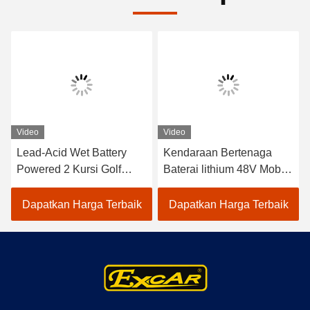
Video
Video
Lead-Acid Wet Battery
Kendaraan Bertenaga
Powered 2 Kursi Golf
Baterai lithium 48V Mobil
Carts / Electric Buggy Car
Golf Listrik EXCAR
Golf
A1S6+2 Putih
Dapatkan Harga Terbaik
Dapatkan Harga Terbaik