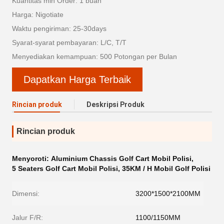
Kuantitas min Order: 1 buah
Harga: Nigotiate
Waktu pengiriman: 25-30days
Syarat-syarat pembayaran: L/C, T/T
Menyediakan kemampuan: 500 Potongan per Bulan
Dapatkan Harga Terbaik
Rincian produk
Deskripsi Produk
Rincian produk
Menyoroti:
Aluminium Chassis Golf Cart Mobil Polisi
,
5 Seaters Golf Cart Mobil Polisi
,
35KM / H Mobil Golf Polisi
Dimensi:
3200*1500*2100MM
Jalur F/R:
1100/1150MM