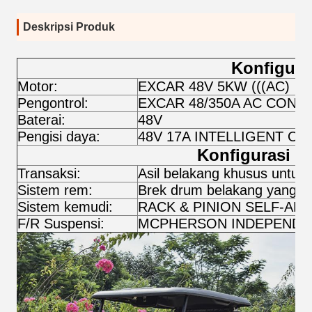
Deskripsi Produk
Konfigura
Motor:
EXCAR 48V 5KW (((AC)
Pengontrol:
EXCAR 48/350A AC CONT
Baterai:
48V
Pengisi daya:
48V 17A INTELLIGENT 
Konfigurasi C
Transaksi:
Asil belakang khusus untuk k
Sistem rem:
Brek drum belakang yang da
Sistem kemudi:
RACK & PINION SELF-ADJ
F/R Suspensi:
MCPHERSON INDEPENDENT