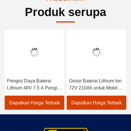
Produk serupa
Pengisi Daya Baterai
Grosir Baterai Lithium Ion
Lithium 48V 7.5 A Pengisi
72V 210Ah untuk Mobil
Daya Mobil Golf
Golf Kendaraan
Berkecepatan Rendah
Dapatkan Harga Terbaik
Dapatkan Harga Terbaik