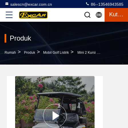
salescn@excar.com.cn
86--13546943585
Kutipan
Produk
>
>
>
Rumah
Produk
Mobil Golf Listrik
Mini 2 Kursi Roda Aluminium Kereta Golf Listrik Dengan AC CONTROLLER