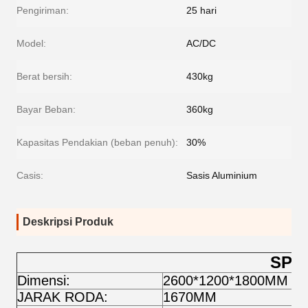
Pengiriman:
25 hari
Model:
AC/DC
Berat bersih:
430kg
Bayar Beban:
360kg
Kapasitas Pendakian (beban penuh):
30%
Casis:
Sasis Aluminium
Deskripsi Produk
SPES
Dimensi:
2600*1200*1800MM
T
JARAK RODA:
1670MM
P