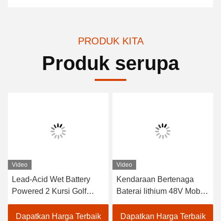
PRODUK KITA
Produk serupa
Video
Video
Lead-Acid Wet Battery
Kendaraan Bertenaga
Powered 2 Kursi Golf
Baterai lithium 48V Mobil
Carts / Electric Buggy Car
Golf Listrik EXCAR
Golf
A1S6+2 Putih
Dapatkan Harga Terbaik
Dapatkan Harga Terbaik