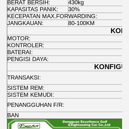
BERAT BERSIH:
430kg
M
KAPASITAS PANIK:
30%
C
KECEPATAN MAX.FORWARDING:
2
JANGKAUAN:
80-100KM
KONF
MOTOR:
E
KONTROLER:
K
BATERAI:
4
PENGISI DAYA:
4
KONFIGUR
A
TRANSAKSI:
L
SISTEM REM:
R
SISTEM KEMUDI:
R
S
PENANGGUHAN F/R:
M
BAN
18