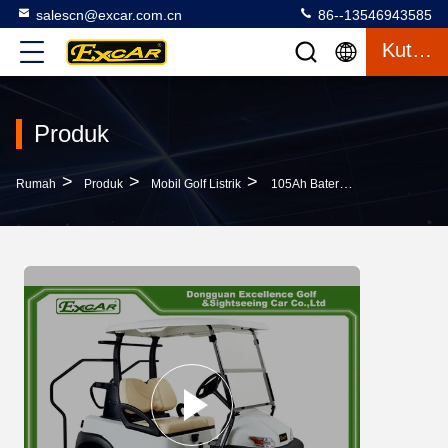
salescn@excar.com.cn
86--13546943585
Kutipan
Produk
>
>
>
Rumah
Produk
Mobil Golf Listrik
105Ah Baterai Lithium Mobil Golf Powered 2 Kursi AC ATAU DC Golf Cart