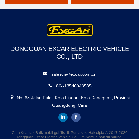
DONGGUAN EXCAR ELECTRIC VEHICLE
CO., LTD
salescn@excar.com.cn
86--13546943585
No. 68 Jalan Fulai, Kota Liaobu, Kota Dongguan, Provinsi
Guangdong, Cina
Cina Kualitas Baik mobil golf listrik Pemasok. Hak cipta © 2017-2026
Dongguan Excar Electric Vehicle Co., Ltd Semua hak dilindungi.