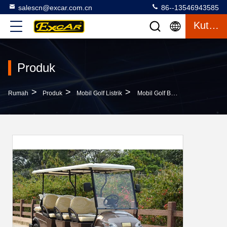
salescn@excar.com.cn
86--13546943585
Kutipan
Produk
>
>
>
Rumah
Produk
Mobil Golf Listrik
Mobil Golf Buggy 6 Kursi Listrik Dengan Baterai Asam Timbal Atau Baterai Lithium 48V