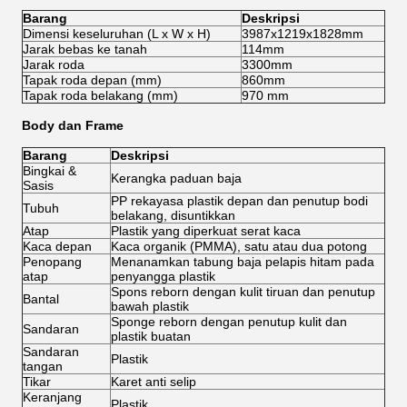
Barang
Deskripsi
Dimensi keseluruhan (L x W x H)
3987x1219x1828mm
Jarak bebas ke tanah
114mm
Jarak roda
3300mm
Tapak roda depan (mm)
860mm
Tapak roda belakang (mm)
970 mm
Body dan Frame
Barang
Deskripsi
Bingkai &
Kerangka paduan baja
Sasis
PP rekayasa plastik depan dan penutup bodi
Tubuh
belakang, disuntikkan
Atap
Plastik yang diperkuat serat kaca
Kaca depan
Kaca organik (PMMA), satu atau dua potong
Penopang
Menanamkan tabung baja pelapis hitam pada
atap
penyangga plastik
Spons reborn dengan kulit tiruan dan penutup
Bantal
bawah plastik
Sponge reborn dengan penutup kulit dan
Sandaran
plastik buatan
Sandaran
Plastik
tangan
Tikar
Karet anti selip
Keranjang
Plastik