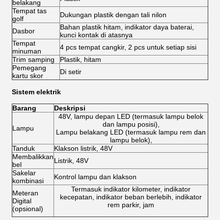
belakang
Tempat tas
Dukungan plastik dengan tali nilon
golf
Bahan plastik hitam, indikator daya baterai,
Dasbor
kunci kontak di atasnya
Tempat
4 pcs tempat cangkir, 2 pcs untuk setiap sisi
minuman
Trim samping
Plastik, hitam
Pemegang
Di setir
kartu skor
Sistem elektrik
Barang
Deskripsi
48V, lampu depan LED (termasuk lampu belok
dan lampu posisi),
Lampu
Lampu belakang LED (termasuk lampu rem dan
lampu belok),
Tanduk
Klakson listrik, 48V
Membalikkan
Listrik, 48V
bel
Sakelar
Kontrol lampu dan klakson
kombinasi
Termasuk indikator kilometer, indikator
Meteran
kecepatan, indikator beban berlebih, indikator
Digital
rem parkir, jam
(opsional)