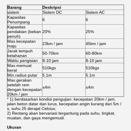
Barang
Deskripsi
sistem
Sistem DC
Sistem AC
Kapasitas
6
6
Penumpang
Kapasitas
pendakian (beban
20%
25%
penuh)
Max.kecepatan
23km / jam
45km / jam
maju
Jarak tempuh
50-70km
60-80km
ketahanan
Waktu pengisian
8-10 jam
8-10 jam
Max.memuat
510kgs
510kgs
berat
Min.radius putar
5.1m
5.1m
Max.gerakan
setelah rem
≤4m
≤4m
dengan kecepatan
20km / jam
* 1) berdasarkan kondisi pengujian: kecepatan 20km / jam,
jalan beton datar dan lurus, kecepatan angin kurang dari 5m /
s, suhu 25 derajat Celcius;
2) Rentang akan bervariasi tergantung pada suhu, tingkat,
muatan, dan gaya mengemudi.
Ukuran