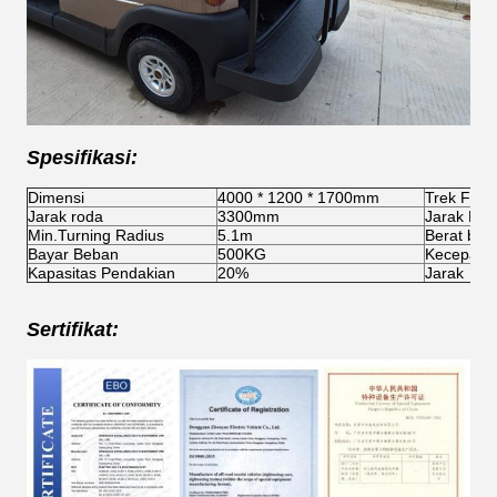
Spesifikasi:
Dimensi
4000 * 1200 * 1700mm
Trek F / R
Jarak roda
3300mm
Jarak Beb
Min.Turning Radius
5.1m
Berat bers
Bayar Beban
500KG
Kecepata
Kapasitas Pendakian
20%
Jarak
Sertifikat: