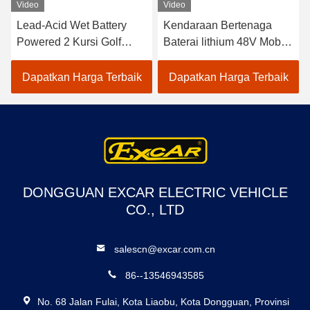
Video
Video
Lead-Acid Wet Battery
Kendaraan Bertenaga
Powered 2 Kursi Golf
Baterai lithium 48V Mobil
Carts / Electric Buggy Car
Golf Listrik EXCAR
Golf
A1S6+2 Putih
Dapatkan Harga Terbaik
Dapatkan Harga Terbaik
DONGGUAN EXCAR ELECTRIC VEHICLE
CO., LTD
salescn@excar.com.cn
86--13546943585
No. 68 Jalan Fulai, Kota Liaobu, Kota Dongguan, Provinsi