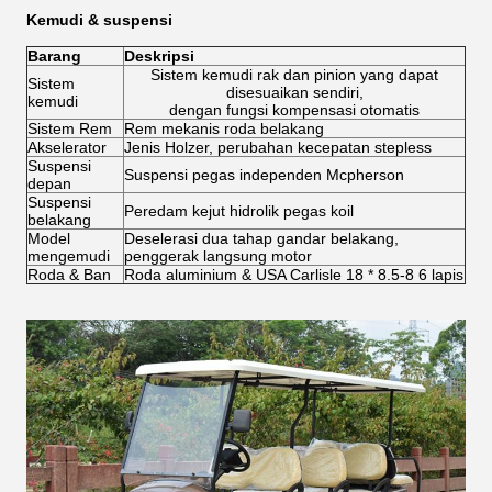
Kemudi & suspensi
Barang
Deskripsi
Sistem kemudi rak dan pinion yang dapat
Sistem
disesuaikan sendiri,
kemudi
dengan fungsi kompensasi otomatis
Sistem Rem
Rem mekanis roda belakang
Akselerator
Jenis Holzer, perubahan kecepatan stepless
Suspensi
Suspensi pegas independen Mcpherson
depan
Suspensi
Peredam kejut hidrolik pegas koil
belakang
Model
Deselerasi dua tahap gandar belakang,
mengemudi
penggerak langsung motor
Roda & Ban
Roda aluminium & USA Carlisle 18 * 8.5-8 6 lapis