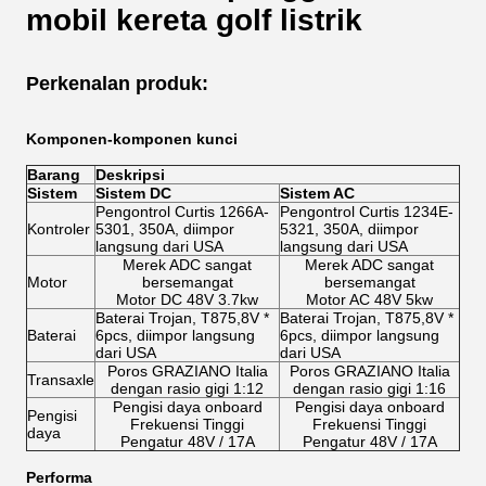
mobil kereta golf listrik
Perkenalan produk:
Komponen-komponen kunci
Barang
Deskripsi
Sistem
Sistem DC
Sistem AC
Pengontrol Curtis 1266A-
Pengontrol Curtis 1234E-
Kontroler
5301, 350A, diimpor
5321, 350A, diimpor
langsung dari USA
langsung dari USA
Merek ADC sangat
Merek ADC sangat
Motor
bersemangat
bersemangat
Motor DC 48V 3.7kw
Motor AC 48V 5kw
Baterai Trojan, T875,8V *
Baterai Trojan, T875,8V *
Baterai
6pcs, diimpor langsung
6pcs, diimpor langsung
dari USA
dari USA
Poros GRAZIANO Italia
Poros GRAZIANO Italia
Transaxle
dengan rasio gigi 1:12
dengan rasio gigi 1:16
Pengisi daya onboard
Pengisi daya onboard
Pengisi
Frekuensi Tinggi
Frekuensi Tinggi
daya
Pengatur 48V / 17A
Pengatur 48V / 17A
Performa