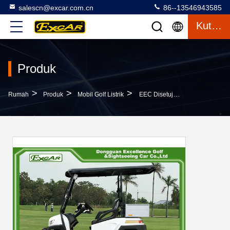
salescn@excar.com.cn
86--13546943585
Kutipan
Produk
>
>
>
Rumah
Produk
Mobil Golf Listrik
EEC Disetujui Kereta Golf Listrik / Mobil Plastik Putih 5KW AC Golf Buggy