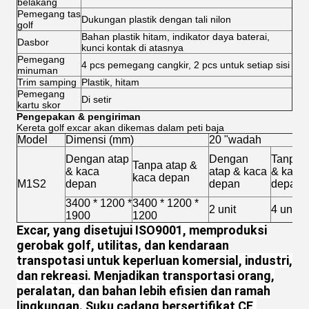
belakang
Pemegang tas
Dukungan plastik dengan tali nilon
golf
Bahan plastik hitam, indikator daya baterai,
Dasbor
kunci kontak di atasnya
Pemegang
4 pcs pemegang cangkir, 2 pcs untuk setiap sisi
minuman
Trim samping
Plastik, hitam
Pemegang
Di setir
kartu skor
Pengepakan & pengiriman
Kereta golf excar akan dikemas dalam peti baja
Model
Dimensi (mm)
20 "wadah
Dengan atap
Dengan
Tanpa 
Tanpa atap &
& kaca
atap & kaca
& kaca
kaca depan
M1S2
depan
depan
depan
3400 * 1200 *
3400 * 1200 *
2 unit
4 unit
1900
1200
Excar, yang disetujui ISO9001, memproduksi
gerobak golf, utilitas, dan kendaraan
transpotasi untuk keperluan komersial, industri,
dan rekreasi. Menjadikan transportasi orang,
peralatan, dan bahan lebih efisien dan ramah
lingkungan. Suku cadang bersertifikat CE,