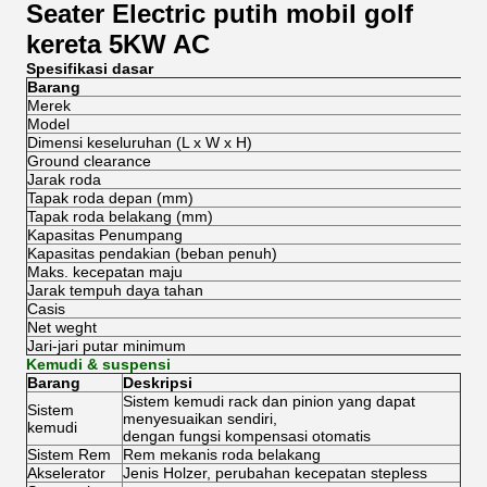
Seater Electric putih mobil golf
kereta 5KW AC
Spesifikasi dasar
Barang
Merek
Model
Dimensi keseluruhan (L x W x H)
Ground clearance
Jarak roda
Tapak roda depan (mm)
Tapak roda belakang (mm)
Kapasitas Penumpang
Kapasitas pendakian (beban penuh)
Maks.
kecepatan maju
Jarak tempuh daya tahan
Casis
Net weght
Jari-jari putar minimum
Kemudi & suspensi
Barang
Deskripsi
Sistem kemudi rack dan pinion yang dapat
Sistem
menyesuaikan sendiri,
kemudi
dengan fungsi kompensasi otomatis
Sistem Rem
Rem mekanis roda belakang
Akselerator
Jenis Holzer, perubahan kecepatan stepless