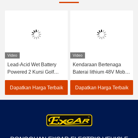
Video
Video
Lead-Acid Wet Battery
Kendaraan Bertenaga
Powered 2 Kursi Golf
Baterai lithium 48V Mobil
Carts / Electric Buggy Car
Golf Listrik EXCAR
Golf
A1S6+2 Putih
Dapatkan Harga Terbaik
Dapatkan Harga Terbaik