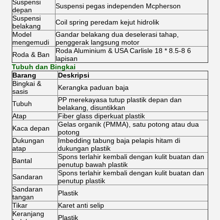
Suspensi
Suspensi pegas independen Mcpherson
depan
Suspensi
Coil spring peredam kejut hidrolik
belakang
Model
Gandar belakang dua deselerasi tahap,
mengemudi
penggerak langsung motor
Roda Aluminium & USA Carlisle 18 * 8.5-8 6
Roda & Ban
lapisan
Tubuh dan Bingkai
Barang
Deskripsi
Bingkai &
Kerangka paduan baja
sasis
PP merekayasa tutup plastik depan dan
Tubuh
belakang, disuntikkan
Atap
Fiber glass diperkuat plastik
Gelas organik (PMMA), satu potong atau dua
Kaca depan
potong
Dukungan
Imbedding tabung baja pelapis hitam di
atap
dukungan plastik
Spons terlahir kembali dengan kulit buatan dan
Bantal
penutup bawah plastik
Spons terlahir kembali dengan kulit buatan dan
Sandaran
penutup plastik
Sandaran
Plastik
tangan
Tikar
Karet anti selip
Keranjang
Plastik