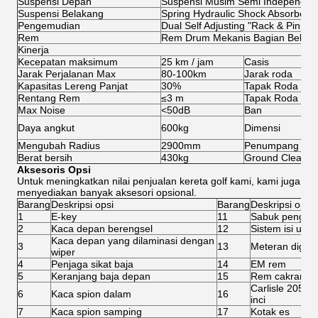
Suspensi Depan
Suspensi Musim Semi Independen
Suspensi Belakang
Spring Hydraulic Shock Absorbers
Pengemudian
Dual Self Adjusting "Rack & Pinion"
Rem
Rem Drum Mekanis Bagian Belak
Kinerja
Kecepatan maksimum
25 km / jam
Casis
Jarak Perjalanan Max
80-100km
Jarak roda
Kapasitas Lereng Panjat
30%
Tapak Roda De
Rentang Rem
≤3 m
Tapak Roda Bel
Max Noise
<50dB
Ban
Daya angkut
600kg
Dimensi
Mengubah Radius
2900mm
Penumpang
Berat bersih
430kg
Ground Clearan
Aksesoris Opsi
Untuk meningkatkan nilai penjualan kereta golf kami, kami juga
menyediakan banyak aksesori opsional.
Barang
Deskripsi opsi
Barang
Deskripsi opsi
1
E-key
11
Sabuk pengaman
2
Kaca depan berengsel
12
Sistem isi ulan
Kaca depan yang dilaminasi dengan
3
13
Meteran digital
wiper
4
Penjaga sikat baja
14
EM rem
5
Keranjang baja depan
15
Rem cakram e
Carlisle 205 /
6
Kaca spion dalam
16
inci
7
Kaca spion samping
17
Kotak es