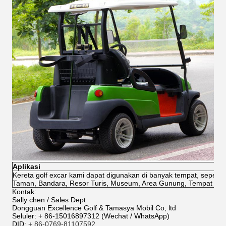
Aplikasi
Kereta golf excar kami dapat digunakan di banyak tempat, seperti
Taman, Bandara, Resor Turis, Museum, Area Gunung, Tempat Per
Kontak:
Sally chen / Sales Dept
Dongguan Excellence Golf & Tamasya Mobil Co, ltd
Seluler:
+
86-15016897312 (Wechat / WhatsApp)
DID:
+ 86-0769-81107592