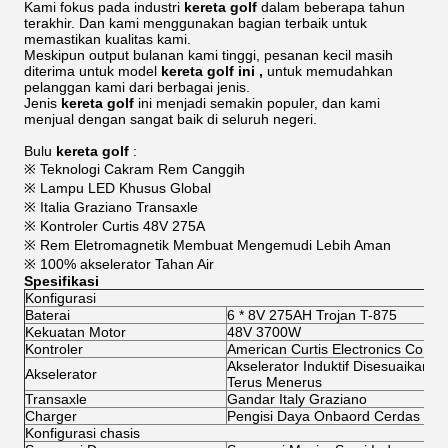
Kami fokus pada industri
kereta golf
dalam beberapa tahun
terakhir. Dan kami menggunakan bagian terbaik untuk
memastikan kualitas kami.
Meskipun output bulanan kami tinggi, pesanan kecil masih
diterima untuk model
kereta
golf ini
,
untuk memudahkan
pelanggan kami dari berbagai jenis.
Jenis
kereta
golf
ini menjadi semakin populer, dan kami
menjual dengan sangat baik di seluruh negeri.
Bulu
kereta golf
:
※ Teknologi Cakram Rem Canggih
※ Lampu LED Khusus Global
※ Italia Graziano Transaxle
※ Kontroler Curtis 48V 275A
※ Rem Eletromagnetik Membuat Mengemudi Lebih Aman
※ 100% akselerator Tahan Air
Spesifikasi
Konfigurasi
Baterai
6 * 8V 275AH Trojan T-875
Kekuatan Motor
48V 3700W
Kontroler
American Curtis Electronics Contro
Akselerator Induktif Disesuaikan S
Akselerator
Terus Menerus
Transaxle
Gandar Italy Graziano
Charger
Pengisi Daya Onbaord Cerdas
Konfigurasi chasis