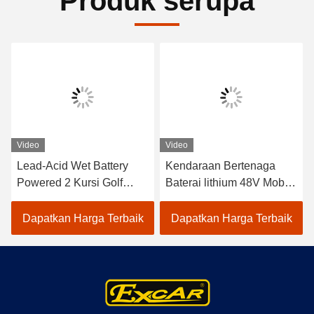
Produk serupa
Video
Video
Lead-Acid Wet Battery
Kendaraan Bertenaga
Powered 2 Kursi Golf
Baterai lithium 48V Mobil
Carts / Electric Buggy Car
Golf Listrik EXCAR
Golf
A1S6+2 Putih
Dapatkan Harga Terbaik
Dapatkan Harga Terbaik