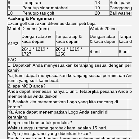
8
Lampiran
18
Botol pasir
9
Penutup sinar matahari
19
Panggang pasi
10
Penutup tas golf
20
Ball washer
Packing & Pengiriman
Excar golf cart akan dikemas dalam peti baja
Model
Dimensi (mm)
Wadah 20 inci
Dengan atap &
Tanpa atap &
Dengan atap
Tanpa ata
kaca depan
kaca depan
& kaca depan
kaca dep
A1S2
2641 * 1219 *
2641 * 1219 *
4 unit
8 unit
1727
1250
FAQ
1. Dapatkah Anda menyesuaikan keranjang sesuai dengan permin
kami?
Ya, kami dapat menyesuaikan keranjang sesuai permintaan Anda 
rumit yang sulit kami buat.
2. apa MOQ anda?
Anda dapat memesan hanya 1 unit. Tetapi jika pesanan Anda besa
memberikan Anda diskon.
3. Bisakah kita menempatkan Logo yang kita rancang di
kereta?
Ya, Anda dapat menempatkan Logo Anda sendiri di
keranjang.
4. apa lead time untuk produksi?
Waktu tunggu utama gerobak kami adalah 15 hari.
5. Apa jenis garansi yang diberikan Excar?
Produk rusak non-buatan, bergeser selama setahun atau satu tah