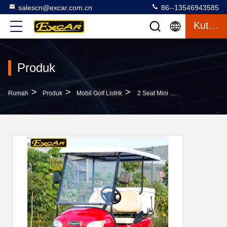
salescn@excar.com.cn
86--13546943585
Kutipan
Produk
>
>
>
Rumah
Produk
Mobil Golf Listrik
2 Seat Mini Gold Club Listrik Multi Penumpang Golf Carts Dengan Baterai Trojan