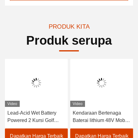
PRODUK KITA
Produk serupa
Video
Video
Lead-Acid Wet Battery
Kendaraan Bertenaga
Powered 2 Kursi Golf
Baterai lithium 48V Mobil
Carts / Electric Buggy Car
Golf Listrik EXCAR
Golf
A1S6+2 Putih
Dapatkan Harga Terbaik
Dapatkan Harga Terbaik