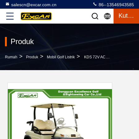
salescn@excar.com.cn
86--13546943585
Kutipan
Produk
>
>
>
Rumah
Produk
Mobil Golf Listrik
KDS 72V AC Motor Multi Penumpang Listrik Golf Buggy 48v Baterai Trojan