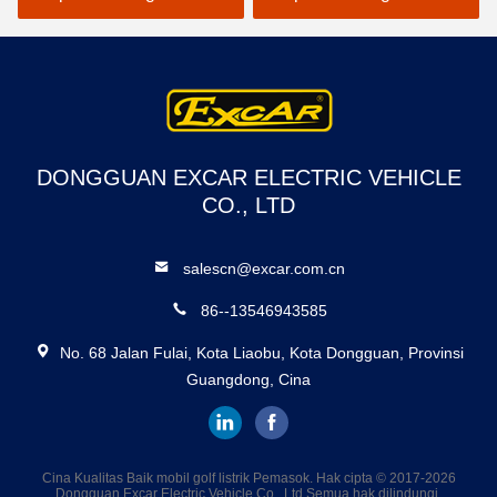
DONGGUAN EXCAR ELECTRIC VEHICLE
CO., LTD
salescn@excar.com.cn
86--13546943585
No. 68 Jalan Fulai, Kota Liaobu, Kota Dongguan, Provinsi
Guangdong, Cina
Cina Kualitas Baik mobil golf listrik Pemasok. Hak cipta © 2017-2026
Dongguan Excar Electric Vehicle Co., Ltd Semua hak dilindungi.