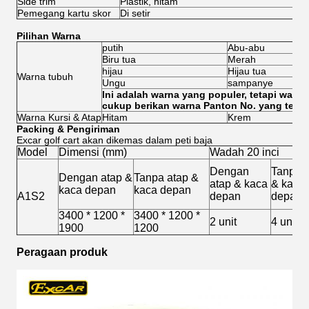
Side trim
Plastik, hitam
Pemegang kartu skor
Di setir
Pilihan Warna
putih
Abu-abu
Biru tua
Merah
hijau
Hijau tua
Warna tubuh
Ungu
sampanye
Ini adalah warna yang populer, tetapi warn
cukup berikan warna Panton No. yang tepat
Warna Kursi & Atap
Hitam
Krem
Packing & Pengiriman
Excar golf cart akan dikemas dalam peti baja
Model
Dimensi (mm)
Wadah 20 inci
Dengan
Tanpa 
Dengan atap &
Tanpa atap &
atap & kaca
& kaca
kaca depan
kaca depan
A1S2
depan
depan
3400 * 1200 *
3400 * 1200 *
2 unit
4 unit
1900
1200
Peragaan produk