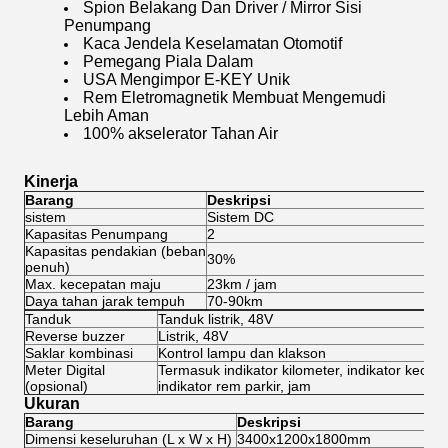
Spion Belakang Dan Driver / Mirror Sisi
Penumpang
Kaca Jendela Keselamatan Otomotif
Pemegang Piala Dalam
USA Mengimpor E-KEY Unik
Rem Eletromagnetik Membuat Mengemudi
Lebih Aman
100% akselerator Tahan Air
Kinerja
Barang
Deskripsi
sistem
Sistem DC
Si
Kapasitas Penumpang
2
2
Kapasitas pendakian (beban
30%
3
penuh)
Max. kecepatan maju
23km / jam
45
Daya tahan jarak tempuh
70-90km
8
Tanduk
Tanduk listrik, 48V
Reverse buzzer
Listrik, 48V
Saklar kombinasi
Kontrol lampu dan klakson
Meter Digital
Termasuk indikator kilometer, indikator kecepa
(opsional)
indikator rem parkir, jam
Ukuran
Barang
Deskripsi
Dimensi keseluruhan (L x W x H)
3400x1200x1800mm