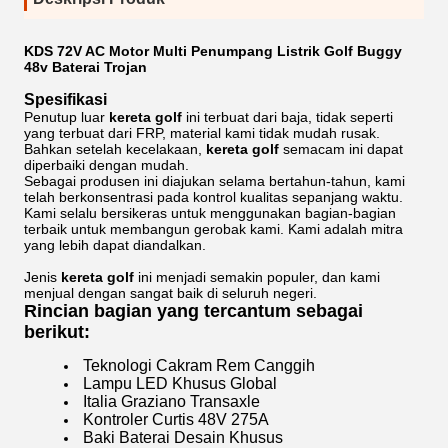
KDS 72V AC Motor Multi Penumpang Listrik Golf Buggy
48v Baterai Trojan
Spesifikasi
Penutup luar
kereta
golf
ini terbuat dari baja, tidak seperti
yang terbuat dari FRP, material kami tidak mudah rusak.
Bahkan setelah kecelakaan,
kereta
golf
semacam ini dapat
diperbaiki dengan mudah.
Sebagai produsen ini diajukan selama bertahun-tahun, kami
telah berkonsentrasi pada kontrol kualitas sepanjang waktu.
Kami selalu bersikeras untuk menggunakan bagian-bagian
terbaik untuk membangun gerobak kami. Kami adalah mitra
yang lebih dapat diandalkan.
Jenis
kereta
golf
ini menjadi semakin populer, dan kami
menjual dengan sangat baik di seluruh negeri.
Rincian bagian yang tercantum sebagai
berikut:
Teknologi Cakram Rem Canggih
Lampu LED Khusus Global
Italia Graziano Transaxle
Kontroler Curtis 48V 275A
Baki Baterai Desain Khusus