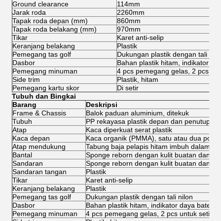
Ground clearance
114mm
Jarak roda
2260mm
Tapak roda depan (mm)
860mm
Tapak roda belakang (mm)
970mm
Tikar
Karet anti-selip
Keranjang belakang
Plastik
Pemegang tas golf
Dukungan plastik dengan tali nilo
Dasbor
Bahan plastik hitam, indikator da
Pemegang minuman
4 pcs pemegang gelas, 2 pcs untu
Side trim
Plastik, hitam
Pemegang kartu skor
Di setir
Tubuh dan Bingkai
Barang
Deskripsi
Frame & Chassis
Balok paduan aluminium, ditekuk
Tubuh
PP rekayasa plastik depan dan penutup bod
Atap
Kaca diperkuat serat plastik
Kaca depan
Kaca organik (PMMA), satu atau dua poto
Atap mendukung
Tabung baja pelapis hitam imbuh dalam du
Bantal
Sponge reborn dengan kulit buatan dan pe
Sandaran
Sponge reborn dengan kulit buatan dan pen
Sandaran tangan
Plastik
Tikar
Karet anti-selip
Keranjang belakang
Plastik
Pemegang tas golf
Dukungan plastik dengan tali nilon
Dasbor
Bahan plastik hitam, indikator daya baterai
Pemegang minuman
4 pcs pemegang gelas, 2 pcs untuk setiap s