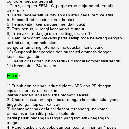
controller secara terpisah
- Curtis, chopper SEM-1C, pergeseran maju-netral-terbalik
elektronik
4) Pedal regeneratif ke bawah dan atau pedal rem ke atas
5) Sensor throttle induktif non-kontak
6) Peningkatan kemampuan mendaki bukit
7) Torsi penuh, kurangi kecepatan mundur
8) Transaxle: roda gigi efisiensi tinggi, rasio: 12: 1
9) Rem: rem drum mekanis pada setiap roda belakang dengan
self-adjuster, non-asbestos
pengereman piring, otomatis melepaskan kunci parkir
10) Suspensi: independen dan suspensi otomatis dengan
keseimbangan diri
11) Kemudi: rak dan pinion reduksi tunggal kompensasi sendiri
12) Kecepatan: 24km / jam
Fitur
:
1) Tubuh dan selesai: industri plastik ABS dan PP dengan
injeksi dibentuk, dibentuk-in
warna dengan lapisan warna otomotif selesai
2) Chasis: kekuatan baja tubular dengan kekuatan luluh yang
tinggi dengan lapisan cat cair
3) Keamanan: saklar kunci dasbor terpasang, indikator
pemanasan terbalik, pedal akselerator,
pedal parkir, pegangan tangan yang inovatif / pegangan
tangan
4) Panel dasbor: tee, bola, dan pemegang minuman 4-posisi,