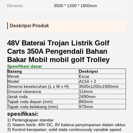
Dimensi:
3500 * 1200 * 1800mm
Deskripsi Produk
48V Baterai Trojan Listrik Golf
Carts 350A Pengendali Bahan
Bakar Mobil mobil golf Trolley
Spesifikasi dasar
Barang
Deskripsi
Merek
Excar
Model
A1S4 + 2
Dimensi keseluruhan (L x W x H)
3500x1200x1900mm
Ground clearance
114mm
Jarak roda
2490mm
Tapak roda depan (mm)
860mm
Tapak roda belakang (mm)
970mm
spesifikasi:
1) Perlengkapan standar
2) Sistem listrik: 48V DC, 8V baterai penyimpanan dalam siklus
3) Kontrol kecepatan: solid state continuously variable speed