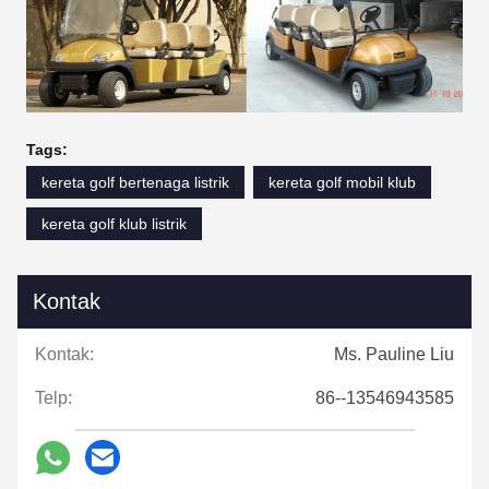
Tags:
kereta golf bertenaga listrik
kereta golf mobil klub
kereta golf klub listrik
Kontak
Kontak:
Ms. Pauline Liu
Telp:
86--13546943585