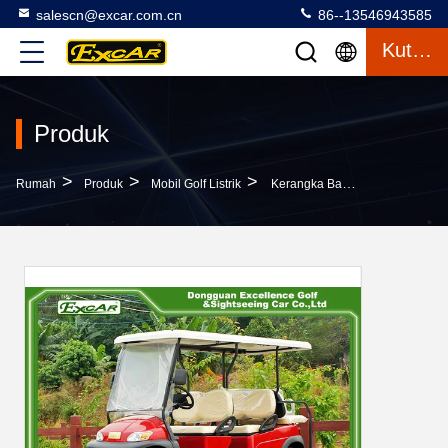
salescn@excar.com.cn
86--13546943585
Kutipan
Produk
>
>
>
Rumah
Produk
Mobil Golf Listrik
Kerangka Baja Listrik Golf Carts Club Mobil 350A Pengendali Bahan Bakar Typee