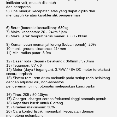
indikator volt, mudah disentuh
dan beroperasi
5) Opsi kinerja: kecepatan atas yang dapat dipilih dan
mengayuh ke atas karakteristik pengereman
6) Berat (baterai dikecualikan): 630kg
7) Maks. kecepatan: 20 - 24km / jam
8) Maks. jarak tempuh terus menerus: 60 - 80km
9) Kemampuan memanjat lereng (beban penuh): 20%
10 menit. ground clearance: 114mm
11) Min. radius putar: 3.9m
12) Dasar roda (depan / belakang): 860mm / 970mm
13) Tegangan: 8V x 6
14) Motor (daya / tegangan): 3.7kW / 48V DC motor tereksitasi
secara terpisah
15) Sistem rem: rem drum mekanik pada setiap roda belakang
dengan adjuster diri, non-asbestos
pengereman piring, otomatis melepaskan kunci parkir
16) Tirus: 205 / 50-10tyre
17) Charger: charger cerdas frekuensi tinggi otomatis penuh
18) Kapasitas kursi: untuk 6 orang
19) Gradien maksimum: 30%
20) Cara kontrol listrik: mengubah kecepatan dengan
memotong gelombang