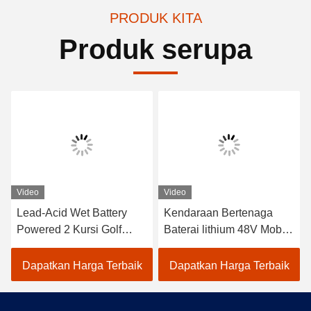
PRODUK KITA
Produk serupa
Video
Video
Lead-Acid Wet Battery
Kendaraan Bertenaga
Powered 2 Kursi Golf
Baterai lithium 48V Mobil
Carts / Electric Buggy Car
Golf Listrik EXCAR
Golf
A1S6+2 Putih
Dapatkan Harga Terbaik
Dapatkan Harga Terbaik