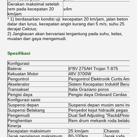
Gerakan maksimal setelah
rem pada kecepatan 20
≤4m
≤
km/jam
* 1) berdasarkan kondisi uji: kecepatan 20 km/jam, jalan beton
datar dan lurus, kecepatan angin kurang dari 5 m/s, suhu 25
derajat Celcius;
2) Jangkauan akan bervariasi tergantung pada suhu, kelas,
muatan dan gaya mengemudi.
Spesifikasi
Konfigurasi
Baterai
6*8V 275AH Trojan T-875
Kekuatan Motor
48V 3700W
Pengontrol
Pengontrol Elektronik Curtis Ameri
Akselerator
Sistem Kecepatan Induktif Berubah
Transaksel
Italia Graziano poros
Pengisi daya
Pengisi daya Onboard Cerdas
Konfigurasi sasis
Suspensi depan
Suspensi depan musim semi inde
Suspensi Belakang
Penyedot kejut hidraulik pegas
Pengemudi
Dual Self Adjusting "Rack&Pinion" S
Penghentian
Rem drum mekanik roda belakang 
Kinerja
Kecepatan maksimum
25 km/jam
Chassis
Jarak perjalanan maksimum
80-100km
Jarak roda