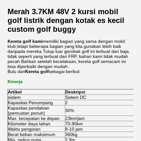
Merah 3.7KM 48V 2 kursi mobil
golf listrik dengan kotak es kecil
custom golf buggy
Kereta golf kami
memiliki bagian yang sama dengan mobil
klub,tetapi beberapa bagian yang kita gunakan lebih baik
daripada mereka.Tutup luar gerobak golf ini terbuat dari baja,
tidak seperti yang terbuat dari FRP, bahan kami tidak mudah
pecah.Bahkan setelah kecelakaan, kereta golf semacam ini
bisa diperbaiki dengan mudah.
Bulu dari
Kereta golf
sebagai berikut:
Kinerja
Artikel
Deskripsi
sistem
Sistem DC
S
Kapasitas Penumpang
2
2
Kapasitas pendakian
30%
3
(pemuatan penuh)
Max. kecepatan ke depan
23km/jam
4
Kilometer daya tahan
70-90km
8
Waktu pengisian
8-10 jam
8-
Berat beban maksimum
360kg
3
Min. radius putar
2.9m
2