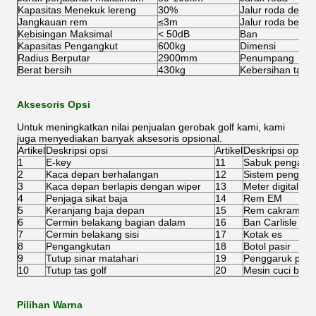
Kapasitas Menekuk lereng
30%
Jalur roda depan
Jangkauan rem
≤3m
Jalur roda belak
Kebisingan Maksimal
< 50dB
Ban
Kapasitas Pengangkut
600kg
Dimensi
Radius Berputar
2900mm
Penumpang
Berat bersih
430kg
Kebersihan tana
Aksesoris Opsi
Untuk meningkatkan nilai penjualan gerobak golf kami, kami
juga menyediakan banyak aksesoris opsional.
Artikel
Deskripsi opsi
Artikel
Deskripsi opsi
1
E-key
11
Sabuk pengaman 
2
Kaca depan berhalangan
12
Sistem pengisian
3
Kaca depan berlapis dengan wiper
13
Meter digital
4
Penjaga sikat baja
14
Rem EM
5
Keranjang baja depan
15
Rem cakram em
6
Cermin belakang bagian dalam
16
Ban Carlisle 20
7
Cermin belakang sisi
17
Kotak es
8
Pengangkutan
18
Botol pasir
9
Tutup sinar matahari
19
Penggaruk pasi
10
Tutup tas golf
20
Mesin cuci bola
Pilihan Warna