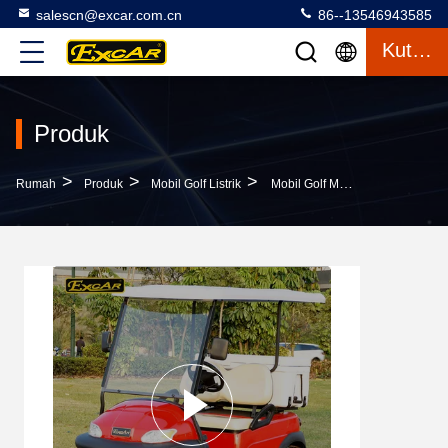
salescn@excar.com.cn
86--13546943585
Kutipan
Produk
>
>
>
Rumah
Produk
Mobil Golf Listrik
Mobil Golf Mobil Listrik Kecil 48V Double Seater Dengan Motor AC 3.7KM