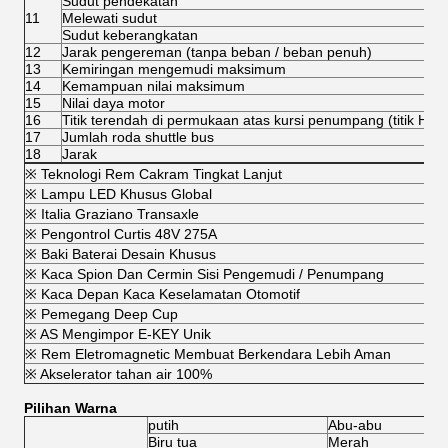
Sudut pendekatan
11
Melewati sudut
Sudut keberangkatan
12
Jarak pengereman (tanpa beban / beban penuh)
13
Kemiringan mengemudi maksimum
14
Kemampuan nilai maksimum
15
Nilai daya motor
16
Titik terendah di permukaan atas kursi penumpang (titik H)
17
Jumlah roda shuttle bus
18
Jarak
※ Teknologi Rem Cakram Tingkat Lanjut
※ Lampu LED Khusus Global
※ Italia Graziano Transaxle
※ Pengontrol Curtis 48V 275A
※ Baki Baterai Desain Khusus
※ Kaca Spion Dan Cermin Sisi Pengemudi / Penumpang
※ Kaca Depan Kaca Keselamatan Otomotif
※ Pemegang Deep Cup
※ AS Mengimpor E-KEY Unik
※ Rem Eletromagnetic Membuat Berkendara Lebih Aman
※ Akselerator tahan air 100%
Pilihan Warna
putih
Abu-abu
Biru tua
Merah