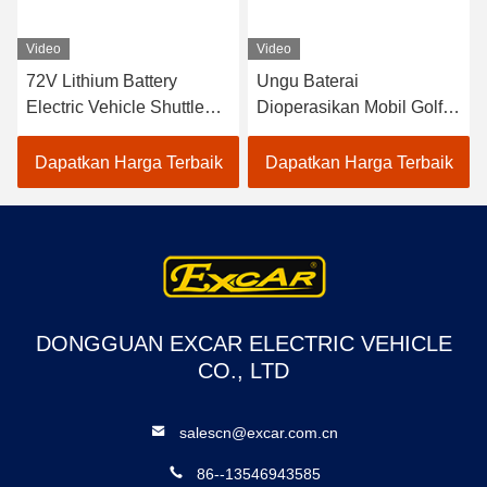
Video
Video
72V Lithium Battery
Ungu Baterai
Electric Vehicle Shuttle
Dioperasikan Mobil Golf
Bus 18 Penumpang Bus
Listrik 48V Mini Club Car
Terbuka Untuk Wisata
4 Seater
Dapatkan Harga Terbaik
Dapatkan Harga Terbaik
DONGGUAN EXCAR ELECTRIC VEHICLE
CO., LTD
salescn@excar.com.cn
86--13546943585