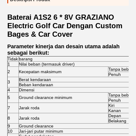
Baterai A1S2 6 * 8V GRAZIANO
Electric Golf Car Dengan Custom
Bages & Car Cover
Parameter kinerja dan desain utama adalah
sebagai berikut:
Tidak
barang
1
Nilai beban (termasuk driver)
Tanpa beban
2
Kecepatan maksimum
Penuh
Berat kendaraan
3
Beban kendaraan
4
Dimensi
Tanpa beban
5
Ground clearance minimum
Penuh
Kiri
7
Jarak roda
Kanan
Depan
8
Jarak roda
Belakang
9
Ground clearance
10
Jari-jari putar minimum