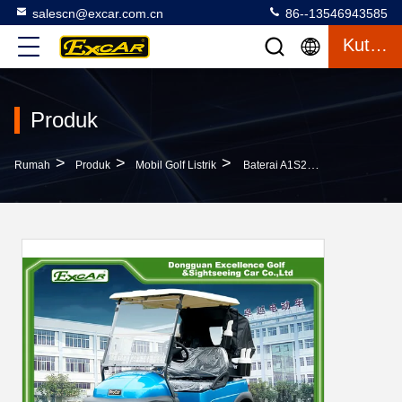
salescn@excar.com.cn
86--13546943585
Kutipan
Produk
>
>
>
Rumah
Produk
Mobil Golf Listrik
Baterai A1S2 6 * 8V GRAZIANO Electric Golf Car Dengan Custom Bages / Cover