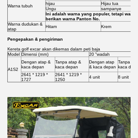
hijau
Hijau tua
Warna tubuh
Ungu
sampanye
Ini adalah warna yang populer, tetapi warn
berikan warna Panton No.
Warna dudukan &
Hitam
Krem
atap
Pengepakan & pengiriman
Kereta golf excar akan dikemas dalam peti baja
Model
Dimensi (mm)
20 "wadah
Dengan atap &
Tanpa atap &
Dengan atap
Tanpa ata
kaca depan
kaca depan
& kaca depan
kaca dep
A1S2
2641 * 1219 *
2641 * 1219 *
4 unit
8 unit
1727
1250