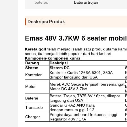
baterai:
Baterai trojan
Deskripsi Produk
Emas 48V 3.7KW 6 seater mobil g
Kereta golf
telah menjadi salah satu produk utama kami 
serius, itu menjadi lebih populer dari hari ke hari.
Komponen-komponen kunci
Barang
Deskripsi
Sistem
Sistem DC
Kontroler Curtis 1266A-5301, 350A,
K
Kontroler
diimpor langsung dari USA
d
Merek ADC Secara terpisah bersemangat
Motor
Motor DC 48V 3.7kw
Baterai Trojan, T875,8V * 6pcs, diimpor
B
Baterai
langsung dari USA
l
Gandar GRAZIANO Italia
Transaxle
dengan ransum gigi 1:12
d
Pengisi daya onboard frekuensi tinggi
P
Charger
Regulator 48V / 17A
R