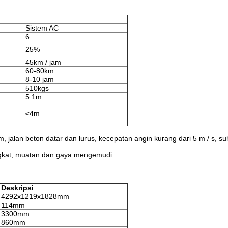
Sistem AC
6
25%
45km / jam
60-80km
8-10 jam
510kgs
5.1m
≤4m
, jalan beton datar dan lurus, kecepatan angin kurang dari 5 m / s, s
ngkat, muatan dan gaya mengemudi.
Deskripsi
4292x1219x1828mm
114mm
3300mm
860mm