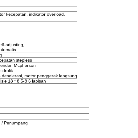
tor kecepatan, indikator overload,
lf-adjusting,
otomatis
g
cepatan stepless
penden Mcpherson
idrolik
 deselerasi, motor penggerak langsung
le 18 * 8.5-8 6 lapisan
i / Penumpang