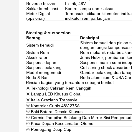
Reverse buzzer
Listrik, 48V
Saklar kombinasi
Kontrol lampu dan klakson
Meter Digital
Termasuk indikator kilometer, indika
(opsional)
indikator rem parkir, jam
Steering & suspersion
Barang
Deskripsi
Sistem kemudi dan pinion se
Sistem kemudi
dengan fungsi kompensasi 
Sistem Rem
Rem mekanik roda belakan
Akselerator
Jenis Holzer, perubahan ke
Suspensi depan
Suspensi musim semi inde
Suspensi belakang
Coil spring shock absorber h
Model mengemudi
Gandar belakang dua tahap
Roda & Ban
Roda aluminium & USA Carlis
Rincian bagian yang tercantum sebagai berikut:
※ Teknologi Cakram Rem Canggih
※ Lampu LED Khusus Global
※ Italia Graziano Transaxle
※ Kontroler Curtis 48V 275A
※ Baki Baterai Desain Khusus
※ Cermin Tampilan Belakang Dan Mirror Sisi Pengemud
※ Kaca Depan Keselamatan Otomotif
※ Pemegang Deep Cup