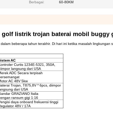
Berbagai:
60-80KM
olf listrik trojan baterai mobil buggy 
dalam beberapa tahun terakhir. Di hari ini ketika masalah lingkungan
Sistem AC
ontroler Curtis 1234E-5321, 350A,
iimpor langsung dari USA
Merek ADC Secara terpisah
bersemangat
Motor AC 48V 5kw
aterai Trojan, T875,8V * 6pcs, diimpor
angsung dari USA
Gandar GRAZIANO Italia
engan ransum gigi 1:16
engisi daya onboard frekuensi tinggi
egulator 48V / 17A