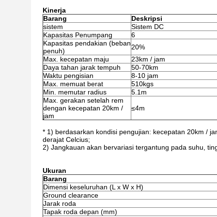
Kinerja
Barang
Deskripsi
sistem
Sistem DC
Kapasitas Penumpang
6
Kapasitas pendakian (beban
20%
penuh)
Max. kecepatan maju
23km / jam
Daya tahan jarak tempuh
50-70km
Waktu pengisian
8-10 jam
Max. memuat berat
510kgs
Min. memutar radius
5.1m
Max. gerakan setelah rem
dengan kecepatan 20km /
≤4m
jam
* 1) berdasarkan kondisi pengujian: kecepatan 20km / jam
derajat Celcius;
2) Jangkauan akan bervariasi tergantung pada suhu, ti
Ukuran
Barang
Dimensi keseluruhan (L x W x H)
Ground clearance
Jarak roda
Tapak roda depan (mm)