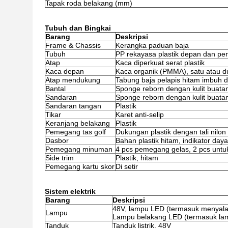
Tapak roda belakang (mm)
Tubuh dan Bingkai
Barang
Deskripsi
Frame & Chassis
Kerangka paduan baja
Tubuh
PP rekayasa plastik depan dan pen
Atap
Kaca diperkuat serat plastik
Kaca depan
Kaca organik (PMMA), satu atau d
Atap mendukung
Tabung baja pelapis hitam imbuh 
Bantal
Sponge reborn dengan kulit buata
Sandaran
Sponge reborn dengan kulit buatan
Sandaran tangan
Plastik
Tikar
Karet anti-selip
Keranjang belakang
Plastik
Pemegang tas golf
Dukungan plastik dengan tali nilon
Dasbor
Bahan plastik hitam, indikator daya
Pemegang minuman
4 pcs pemegang gelas, 2 pcs untuk 
Side trim
Plastik, hitam
Pemegang kartu skor
Di setir
Sistem elektrik
Barang
Deskripsi
48V, lampu LED (termasuk menyala
Lampu
Lampu belakang LED (termasuk la
Tanduk
Tanduk listrik, 48V