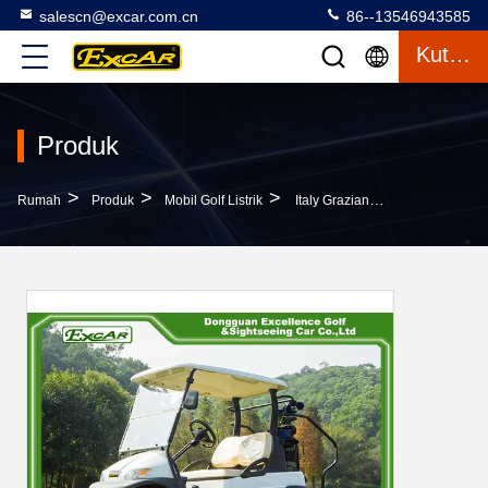
salescn@excar.com.cn
86--13546943585
Kutipan
Produk
>
>
>
Rumah
Produk
Mobil Golf Listrik
Italy Graziano Axle 2 Passenger Golf Cart, Mobil Golf Listrik