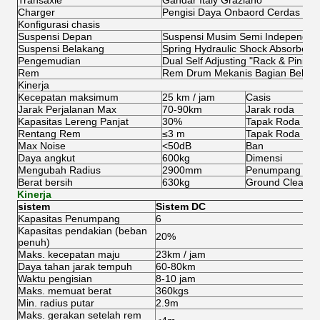
Transaxle
Gandar Italy Graziano
Charger
Pengisi Daya Onbaord Cerdas
Konfigurasi chasis
Suspensi Depan
Suspensi Musim Semi Independen
Suspensi Belakang
Spring Hydraulic Shock Absorbers
Pengemudian
Dual Self Adjusting "Rack & Pinion"
Rem
Rem Drum Mekanis Bagian Belak
Kinerja
Kecepatan maksimum
25 km / jam
Casis
Jarak Perjalanan Max
70-90km
Jarak roda
Kapasitas Lereng Panjat
30%
Tapak Roda De
Rentang Rem
≤3 m
Tapak Roda Bel
Max Noise
<50dB
Ban
Daya angkut
600kg
Dimensi
Mengubah Radius
2900mm
Penumpang
Berat bersih
630kg
Ground Clearan
Kinerja
sistem
Sistem DC
Kapasitas Penumpang
6
Kapasitas pendakian (beban
20%
penuh)
Maks.
kecepatan maju
23km / jam
Daya tahan jarak tempuh
60-80km
Waktu pengisian
8-10 jam
Maks.
memuat berat
360kgs
Min.
radius putar
2.9m
Maks.
gerakan setelah rem