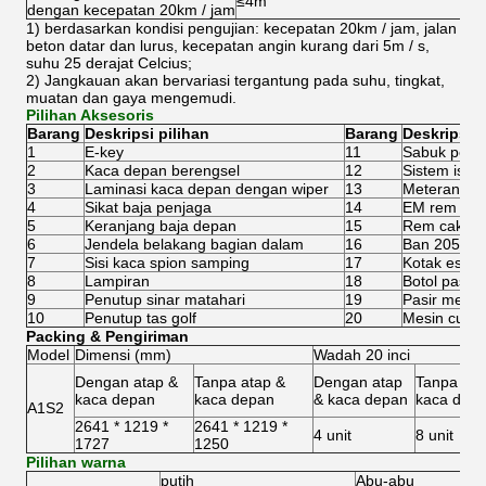
≤4m
dengan kecepatan 20km / jam
1) berdasarkan kondisi pengujian: kecepatan 20km / jam, jalan
beton datar dan lurus, kecepatan angin kurang dari 5m / s,
suhu 25 derajat Celcius;
2) Jangkauan akan bervariasi tergantung pada suhu, tingkat,
muatan dan gaya mengemudi.
Pilihan Aksesoris
Barang
Deskripsi pilihan
Barang
Deskripsi p
1
E-key
11
Sabuk penga
2
Kaca depan berengsel
12
Sistem isi u
3
Laminasi kaca depan dengan wiper
13
Meteran digi
4
Sikat baja penjaga
14
EM rem
5
Keranjang baja depan
15
Rem cakram
6
Jendela belakang bagian dalam
16
Ban 205 / 5
7
Sisi kaca spion samping
17
Kotak es
8
Lampiran
18
Botol pasir
9
Penutup sinar matahari
19
Pasir meny
10
Penutup tas golf
20
Mesin cuci 
Packing & Pengiriman
Model
Dimensi (mm)
Wadah 20 inci
Dengan atap &
Tanpa atap &
Dengan atap
Tanpa ata
kaca depan
kaca depan
& kaca depan
kaca dep
A1S2
2641 * 1219 *
2641 * 1219 *
4 unit
8 unit
1727
1250
Pilihan warna
putih
Abu-abu