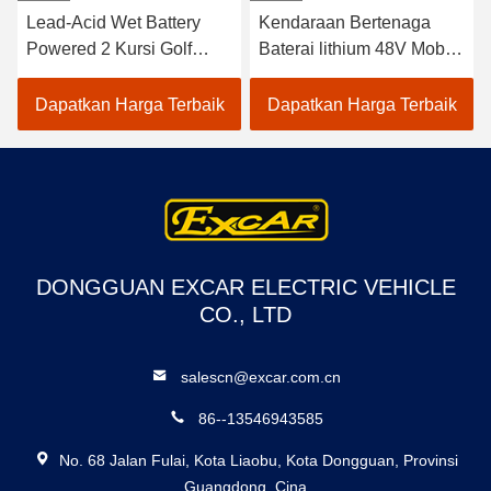
Lead-Acid Wet Battery
Kendaraan Bertenaga
Powered 2 Kursi Golf
Baterai lithium 48V Mobil
Carts / Electric Buggy Car
Golf Listrik EXCAR
Golf
A1S6+2 Putih
Dapatkan Harga Terbaik
Dapatkan Harga Terbaik
DONGGUAN EXCAR ELECTRIC VEHICLE
CO., LTD
salescn@excar.com.cn
86--13546943585
No. 68 Jalan Fulai, Kota Liaobu, Kota Dongguan, Provinsi
Guangdong, Cina