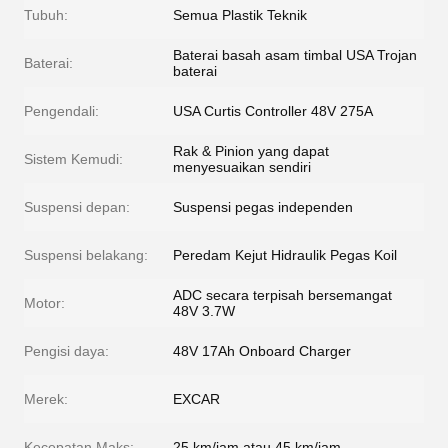
Tubuh:
Semua Plastik Teknik
Baterai basah asam timbal USA Trojan
Baterai:
baterai
Pengendali:
USA Curtis Controller 48V 275A
Rak & Pinion yang dapat
Sistem Kemudi:
menyesuaikan sendiri
Suspensi depan:
Suspensi pegas independen
Suspensi belakang:
Peredam Kejut Hidraulik Pegas Koil
ADC secara terpisah bersemangat
Motor:
48V 3.7W
Pengisi daya:
48V 17Ah Onboard Charger
Merek:
EXCAR
Kecepatan Maks:
25 km/jam atau 45 km/jam