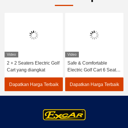
Video
Video
2 + 2 Seaters Electric Golf
Safe & Comfortable
Cart yang diangkat
Electric Golf Cart 6 Seats
& 2 Rear for 8 Passengers
High Speed Long Range
Dapatkan Harga Terbaik
Dapatkan Harga Terbaik