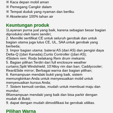
※ Kaca depan mobil aman
※ Pemegang Cangkir dalam
※ Tempat duduk yang nyaman dan berliku
※ Akselerator 100% tahan air
Keuntungan produk
1Layanan purna jual yang baik, karena sebagian besar bagian
diproduksi oleh kami sendiri;
2. Memiliki sertifikat CE untuk seluruh gerobak dan untuk
bagian utama juga lulus CE, UL, SAA untuk gerobak yang
berbeda;
3. Impor bagian utama: baterai AS (dari AS) dan pengisi daya
Delta-Q ((dari Kanada),Curtis Controller ((dari AS);
4Sistem rem: Roda belakang Rem drum mekanis
5. Bagian pilihan:Terdiri dari full enclosure weather
curtains;Split Windshield; 10'Alloy rim dan ban; Caddycooler;
Rear&Side mirror; Berbagai warna dan bagian pilihan;
6. Kemampuan mendaki bukit yang baik, sistem
memungkinkan Anda untuk menyesuaikan mobil untuk
menyesuaikan kursus Anda;
7. Sistem kemudi cerdas, mudah untuk membuat maju dan
mundur;
8Kemampuan mendaki yang baik dan bisa parkir dengan
mudah di Bukit;
9. dapat dengan mudah dimodifikasi ke gerobak utilitas.
Pilihan Warna