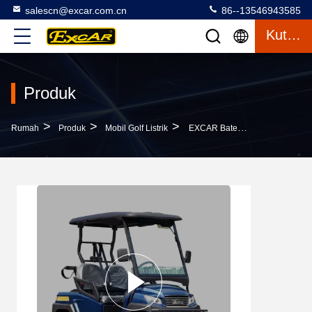
salescn@excar.com.cn
86--13546943585
Kutipan
Produk
>
>
>
Rumah
Produk
Mobil Golf Listrik
EXCAR Baterai Lithium 2 Kursi Golf Karet / Electric Buggy Car Golf