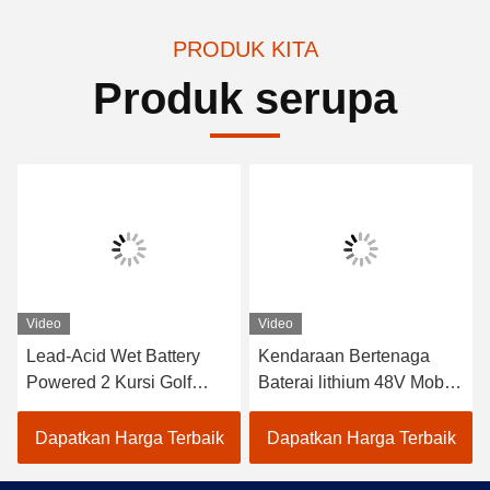
PRODUK KITA
Produk serupa
Video
Video
Lead-Acid Wet Battery
Kendaraan Bertenaga
Powered 2 Kursi Golf
Baterai lithium 48V Mobil
Carts / Electric Buggy Car
Golf Listrik EXCAR
Golf
A1S6+2 Putih
Dapatkan Harga Terbaik
Dapatkan Harga Terbaik