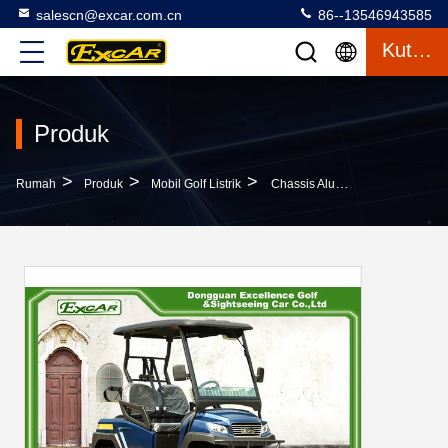
salescn@excar.com.cn
86--13546943585
Kutipan
Produk
>
>
>
Rumah
Produk
Mobil Golf Listrik
Chassis Aluminium Drive Roda Empat Roda Kecil Untuk Dua Orang