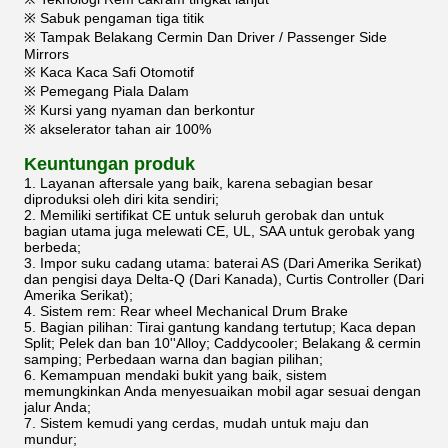
※ Sabuk pengaman tiga titik
※ Tampak Belakang Cermin Dan Driver / Passenger Side
Mirrors
※ Kaca Kaca Safi Otomotif
※ Pemegang Piala Dalam
※ Kursi yang nyaman dan berkontur
※ akselerator tahan air 100%
Keuntungan produk
1. Layanan aftersale yang baik, karena sebagian besar
diproduksi oleh diri kita sendiri;
2. Memiliki sertifikat CE untuk seluruh gerobak dan untuk
bagian utama juga melewati CE, UL, SAA untuk gerobak yang
berbeda;
3. Impor suku cadang utama: baterai AS (Dari Amerika Serikat)
dan pengisi daya Delta-Q (Dari Kanada), Curtis Controller (Dari
Amerika Serikat);
4. Sistem rem: Rear wheel Mechanical Drum Brake
5. Bagian pilihan: Tirai gantung kandang tertutup; Kaca depan
Split; Pelek dan ban 10''Alloy; Caddycooler; Belakang & cermin
samping; Perbedaan warna dan bagian pilihan;
6. Kemampuan mendaki bukit yang baik, sistem
memungkinkan Anda menyesuaikan mobil agar sesuai dengan
jalur Anda;
7. Sistem kemudi yang cerdas, mudah untuk maju dan
mundur;