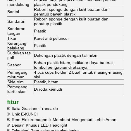
mendukung
plastik pendukung
Reborn sponge dengan kulit buatan dan
Bantal
penutup bawah plastik
Reborn sponge dengan kulit buatan dan
Sandaran
penutup plastik
Sandaran
Plastik
tangan
Tikar
Karet anti peluncur
Keranjang
Plastik
belakang
Dudukan tas
Dukungan plastik dengan tali nilon
golf
Bahan plastik hitam, indikator daya baterai,
Dasbor
tombol pengapian di atasnya
Pemegang
4 pcs cups holder, 2 buah untuk masing-masing
minuman
sisi
Side trim
Plastik, hitam
Pemegang
Di roda kemudi
kartu skor
fitur
※ Italia Graziano Transaxle
※ Unik E-KUNCI
※ Rem Elektromagnetik Membuat Mengemudi Lebih Aman
※ Desain Khusus LED Headlight
※ Teknologi Rem cakram tingkat lanjut