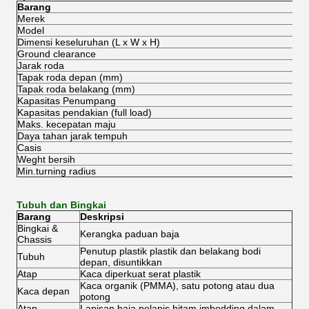
Barang
De
Merek
Ex
Model
M1
Dimensi keseluruhan (L x W x H)
32
Ground clearance
15
Jarak roda
16
Tapak roda depan (mm)
86
Tapak roda belakang (mm)
97
Kapasitas Penumpang
2
Kapasitas pendakian (full load)
30
Maks.
kecepatan maju
35
Daya tahan jarak tempuh
80
Casis
Sas
Weght bersih
40
Min.turning radius
2.
Tubuh dan Bingkai
Barang
Deskripsi
Bingkai &
Kerangka paduan baja
Chassis
Penutup plastik plastik dan belakang bodi
Tubuh
depan, disuntikkan
Atap
Kaca diperkuat serat plastik
Kaca organik (PMMA), satu potong atau dua
Kaca depan
potong
Atap
Lapisan baja pelapis hitam imbedding dalam