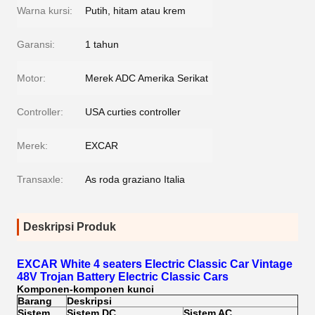
Warna kursi:
Putih, hitam atau krem
Garansi:
1 tahun
Motor:
Merek ADC Amerika Serikat
Controller:
USA curties controller
Merek:
EXCAR
Transaxle:
As roda graziano Italia
Deskripsi Produk
EXCAR White 4 seaters Electric Classic Car Vintage
48V Trojan Battery Electric Classic Cars
Komponen-komponen kunci
Barang
Deskripsi
Sistem
Sistem DC
Sistem AC