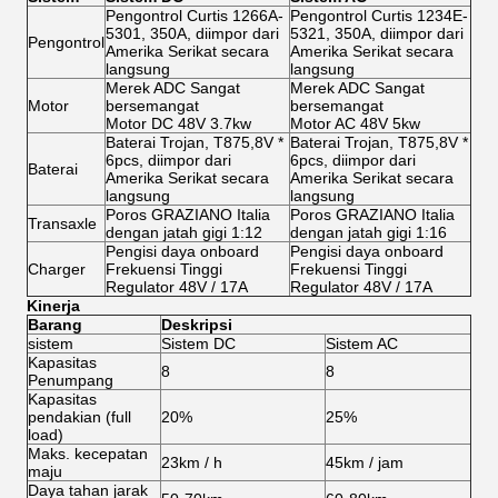
Pengontrol Curtis 1266A-
Pengontrol Curtis 1234E-
5301, 350A, diimpor dari
5321, 350A, diimpor dari
Pengontrol
Amerika Serikat secara
Amerika Serikat secara
langsung
langsung
Merek ADC Sangat
Merek ADC Sangat
Motor
bersemangat
bersemangat
Motor DC 48V 3.7kw
Motor AC 48V 5kw
Baterai Trojan, T875,8V *
Baterai Trojan, T875,8V *
6pcs, diimpor dari
6pcs, diimpor dari
Baterai
Amerika Serikat secara
Amerika Serikat secara
langsung
langsung
Poros GRAZIANO Italia
Poros GRAZIANO Italia
Transaxle
dengan jatah gigi 1:12
dengan jatah gigi 1:16
Pengisi daya onboard
Pengisi daya onboard
Charger
Frekuensi Tinggi
Frekuensi Tinggi
Regulator 48V / 17A
Regulator 48V / 17A
Kinerja
Barang
Deskripsi
sistem
Sistem DC
Sistem AC
Kapasitas
8
8
Penumpang
Kapasitas
pendakian (full
20%
25%
load)
Maks.
kecepatan
23km / h
45km / jam
maju
Daya tahan jarak