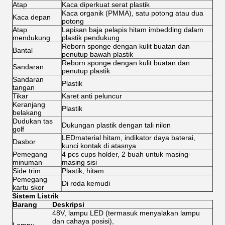
Atap
Kaca diperkuat serat plastik
Kaca organik (PMMA), satu potong atau dua
Kaca depan
potong
Atap
Lapisan baja pelapis hitam imbedding dalam
mendukung
plastik pendukung
Reborn sponge dengan kulit buatan dan
Bantal
penutup bawah plastik
Reborn sponge dengan kulit buatan dan
Sandaran
penutup plastik
Sandaran
Plastik
tangan
Tikar
Karet anti peluncur
Keranjang
Plastik
belakang
Dudukan tas
Dukungan plastik dengan tali nilon
golf
LEDmaterial hitam, indikator daya baterai,
Dasbor
kunci kontak di atasnya
Pemegang
4 pcs cups holder, 2 buah untuk masing-
minuman
masing sisi
Side trim
Plastik, hitam
Pemegang
Di roda kemudi
kartu skor
Sistem Listrik
Barang
Deskripsi
48V, lampu LED (termasuk menyalakan lampu
dan cahaya posisi),