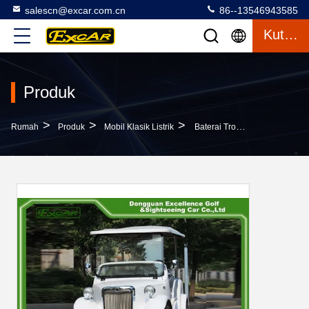
salescn@excar.com.cn
86--13546943585
Kutipan
Produk
>
>
>
Rumah
Produk
Mobil Klasik Listrik
Baterai Trojan Dioperasikan Vintage Golf Carts G1S8 Steel Alloy Framework