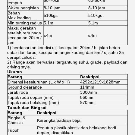
50-70km
60-80km
tempuh
Waktu pengisian
8-10 jam
8-10 jam
Beban
510kgs
510kgs
Max.loading
Min.turning radius
5.1m
5.1m
Maks.
gerakan
setelah rem pada
≤4m
≤4m
kecepatan 20km /
jam
1) berdasarkan kondisi uji: kecepatan 20km / h, jalan beton
datar dan lurus, kecepatan angin kurang dari 5m / s, suhu 25
derajat celcius;
2) Range akan bervariasi tergantung suhu, grade, payload dan
driving style.
Ukuran
Barang
Deskripsi
Dimensi keseluruhan (L x W x H)
4292x1219x1828mm
Ground clearance
114mm
Jarak roda
3300mm
Tapak roda depan (mm)
860mm
Tapak roda belakang (mm)
970mm
Tubuh dan Bingkai
Barang
Deskripsi
Bingkai &
Kerangka paduan baja
Chassis
Penutup plastik plastik dan belakang bodi
Tubuh
depan, disuntikkan