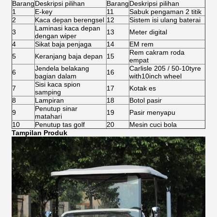
Barang
Deskripsi pilihan
Barang
Deskripsi pilihan
1
E-key
11
Sabuk pengaman 2 titik
2
Kaca depan berengsel
12
Sistem isi ulang baterai
Laminasi kaca depan
3
13
Meter digital
dengan wiper
4
Sikat baja penjaga
14
EM rem
Rem cakram roda
5
Keranjang baja depan
15
empat
Jendela belakang
Carlisle 205 / 50-10tyre
6
16
bagian dalam
with10inch wheel
Sisi kaca spion
7
17
Kotak es
samping
8
Lampiran
18
Botol pasir
Penutup sinar
9
19
Pasir menyapu
matahari
10
Penutup tas golf
20
Mesin cuci bola
Tampilan Produk