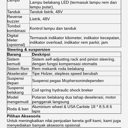
Lampu
Lampu belakang LED (termasuk lampu rem dan
lampu putar),
Tanduk
Tanduk listrik, 48V
Reverse
Listrik, 48V
buzzer
Tombol
Kontrol lampu dan tanduk
kombinasi
Digital
Termasuk indikator kilometer, indikator kecepatan,
Meter
indikator overload, indikator rem parkir, jam
(opsional)
Steering & suspersion
Barang
Deskripsi
Sistem
Sistem self-adjusting rack and pinion steering,
kemudi
dengan fungsi kompensasi otomatis
Sistem Rem
Rem mekanik roda belakang
Akselerator
Tipe Holzer, stepless speed berubah
Suspensi
Suspensi pegas Mcphersonindependen
depan
Suspensi
Coil spring hydraulic shock breker
belakang
Model
Putaran belakang dua tahap deselerasi, motor
mengemudi
penggerak langsung
Aluminium wheel & USA Carlisle 18 * 8.5-8 6
Roda & ban
lapis
Pilihan Aksesoris
Untuk meningkatkan nilai penjualan kereta golf kami, kami juga
menyediakan banyak aksesoris opsional.