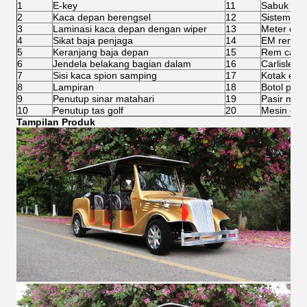
1
E-key
11
Sabuk pen
2
Kaca depan berengsel
12
Sistem isi
3
Laminasi kaca depan dengan wiper
13
Meter digit
4
Sikat baja penjaga
14
EM rem
5
Keranjang baja depan
15
Rem cakr
6
Jendela belakang bagian dalam
16
Carlisle 2
7
Sisi kaca spion samping
17
Kotak es
8
Lampiran
18
Botol pasir
9
Penutup sinar matahari
19
Pasir men
10
Penutup tas golf
20
Mesin cuci
Tampilan Produk