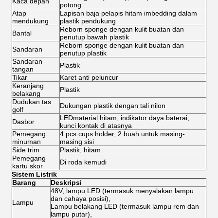
Kaca depan
potong
Atap
Lapisan baja pelapis hitam imbedding dalam
mendukung
plastik pendukung
Reborn sponge dengan kulit buatan dan
Bantal
penutup bawah plastik
Reborn sponge dengan kulit buatan dan
Sandaran
penutup plastik
Sandaran
Plastik
tangan
Tikar
Karet anti peluncur
Keranjang
Plastik
belakang
Dudukan tas
Dukungan plastik dengan tali nilon
golf
LEDmaterial hitam, indikator daya baterai,
Dasbor
kunci kontak di atasnya
Pemegang
4 pcs cups holder, 2 buah untuk masing-
minuman
masing sisi
Side trim
Plastik, hitam
Pemegang
Di roda kemudi
kartu skor
Sistem Listrik
Barang
Deskripsi
48V, lampu LED (termasuk menyalakan lampu
dan cahaya posisi),
Lampu
Lampu belakang LED (termasuk lampu rem dan
lampu putar),