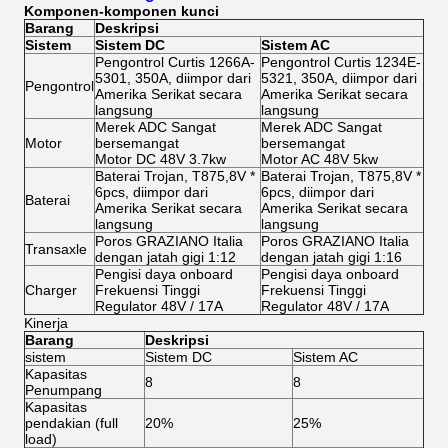
Komponen-komponen kunci
Barang
Deskripsi
Sistem
Sistem DC
Sistem AC
Pengontrol Curtis 1266A-
Pengontrol Curtis 1234E-
5301, 350A, diimpor dari
5321, 350A, diimpor dari
Pengontrol
Amerika Serikat secara
Amerika Serikat secara
langsung
langsung
Merek ADC Sangat
Merek ADC Sangat
Motor
bersemangat
bersemangat
Motor DC 48V 3.7kw
Motor AC 48V 5kw
Baterai Trojan, T875,8V *
Baterai Trojan, T875,8V *
6pcs, diimpor dari
6pcs, diimpor dari
Baterai
Amerika Serikat secara
Amerika Serikat secara
langsung
langsung
Poros GRAZIANO Italia
Poros GRAZIANO Italia
Transaxle
dengan jatah gigi 1:12
dengan jatah gigi 1:16
Pengisi daya onboard
Pengisi daya onboard
Charger
Frekuensi Tinggi
Frekuensi Tinggi
Regulator 48V / 17A
Regulator 48V / 17A
Kinerja
Barang
Deskripsi
sistem
Sistem DC
Sistem AC
Kapasitas
8
8
Penumpang
Kapasitas
pendakian (full
20%
25%
load)