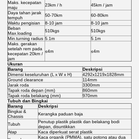
Maks.
kecepatan
23km / h
45km / jam
maju
Daya tahan jarak
50-70km
60-80km
tempuh
Waktu pengisian
8-10 jam
8-10 jam
Beban
510kgs
510kgs
Max.loading
Min.turning radius
5.1m
5.1m
Maks.
gerakan
setelah rem pada
≤4m
≤4m
kecepatan 20km /
jam
Ukuran
Barang
Deskripsi
Dimensi keseluruhan (L x W x H)
4292x1219x1828mm
Ground clearance
114mm
Jarak roda
3300mm
Tapak roda depan (mm)
860mm
Tapak roda belakang (mm)
970mm
Tubuh dan Bingkai
Barang
Deskripsi
Bingkai &
Kerangka paduan baja
Chassis
Penutup plastik plastik dan belakang bodi
Tubuh
depan, disuntikkan
Atap
Kaca diperkuat serat plastik
Kaca organik (PMMA), satu potong atau dua