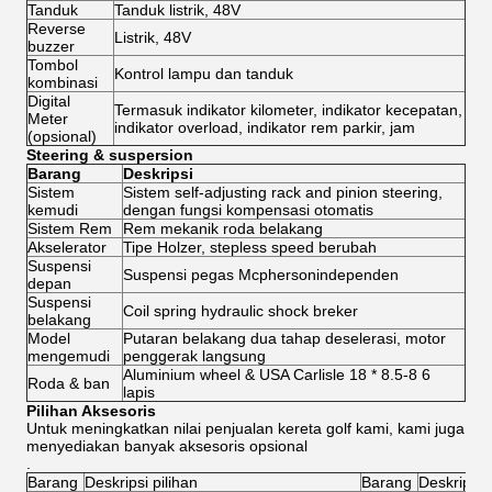
Tanduk
Tanduk listrik, 48V
Reverse
Listrik, 48V
buzzer
Tombol
Kontrol lampu dan tanduk
kombinasi
Digital
Termasuk indikator kilometer, indikator kecepatan,
Meter
indikator overload, indikator rem parkir, jam
(opsional)
Steering & suspersion
Barang
Deskripsi
Sistem
Sistem self-adjusting rack and pinion steering,
kemudi
dengan fungsi kompensasi otomatis
Sistem Rem
Rem mekanik roda belakang
Akselerator
Tipe Holzer, stepless speed berubah
Suspensi
Suspensi pegas Mcphersonindependen
depan
Suspensi
Coil spring hydraulic shock breker
belakang
Model
Putaran belakang dua tahap deselerasi, motor
mengemudi
penggerak langsung
Aluminium wheel & USA Carlisle 18 * 8.5-8 6
Roda & ban
lapis
Pilihan Aksesoris
Untuk meningkatkan nilai penjualan kereta golf kami, kami juga
menyediakan banyak aksesoris opsional
.
Barang
Deskripsi pilihan
Barang
Deskripsi p