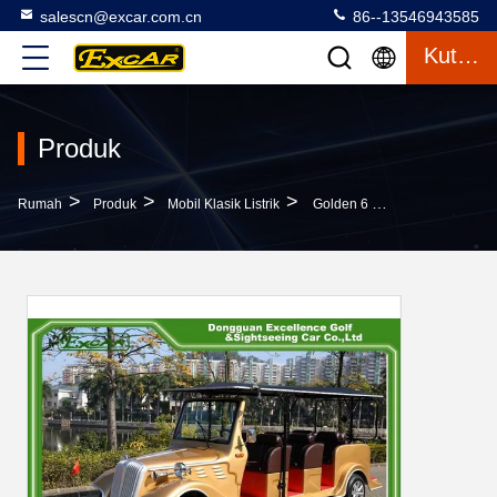
salescn@excar.com.cn
86--13546943585
Kutipan
Produk
>
>
>
Rumah
Produk
Mobil Klasik Listrik
Golden 6 Person Electric Classic Cars 48V Baterai Troli Troli Troli Golf