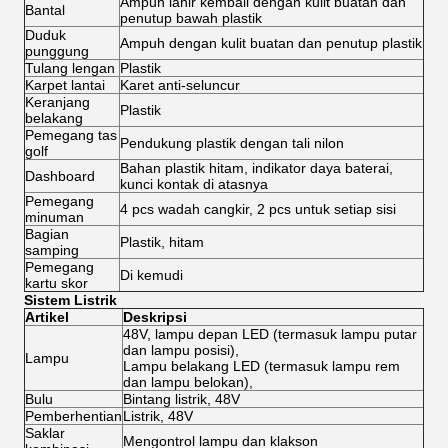
Ampuh lahir kembali dengan kulit buatan dan
Bantal
penutup bawah plastik
Duduk
Ampuh dengan kulit buatan dan penutup plastik
punggung
Tulang lengan
Plastik
Karpet lantai
Karet anti-seluncur
Keranjang
Plastik
belakang
Pemegang tas
Pendukung plastik dengan tali nilon
golf
Bahan plastik hitam, indikator daya baterai,
Dashboard
kunci kontak di atasnya
Pemegang
4 pcs wadah cangkir, 2 pcs untuk setiap sisi
minuman
Bagian
Plastik, hitam
samping
Pemegang
Di kemudi
kartu skor
Sistem Listrik
Artikel
Deskripsi
48V, lampu depan LED (termasuk lampu putar
dan lampu posisi),
Lampu
Lampu belakang LED (termasuk lampu rem
dan lampu belokan),
Bulu
Bintang listrik, 48V
Pemberhentian
Listrik, 48V
Saklar
Mengontrol lampu dan klakson