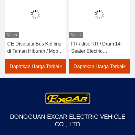
Video
Video
CE Disetujui Bus Keliling
FR / disc RR / Drum 14
di Taman Hiburan / Mobil
Seater Electric
Shuttle Listrik
Sightseeing Bus Dengan
Kursi Sofa
Dapatkan Harga Terbaik
Dapatkan Harga Terbaik
DONGGUAN EXCAR ELECTRIC VEHICLE
CO., LTD