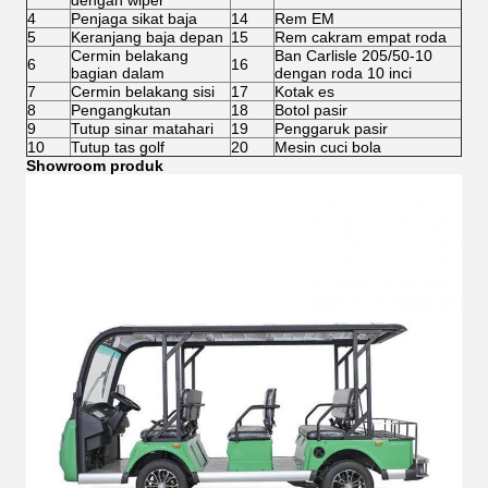
dengan wiper
4
Penjaga sikat baja
14
Rem EM
5
Keranjang baja depan
15
Rem cakram empat roda
Cermin belakang
Ban Carlisle 205/50-10
6
16
bagian dalam
dengan roda 10 inci
7
Cermin belakang sisi
17
Kotak es
8
Pengangkutan
18
Botol pasir
9
Tutup sinar matahari
19
Penggaruk pasir
10
Tutup tas golf
20
Mesin cuci bola
Showroom produk