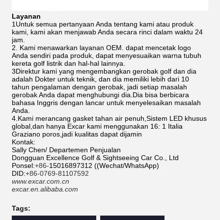
Layanan
1Untuk semua pertanyaan Anda tentang kami atau produk
kami, kami akan menjawab Anda secara rinci dalam waktu 24
jam.
2. Kami menawarkan layanan OEM. dapat mencetak logo
Anda sendiri pada produk, dapat menyesuaikan warna tubuh
kereta golf listrik dan hal-hal lainnya.
3Direktur kami yang mengembangkan gerobak golf dan dia
adalah Dokter untuk teknik, dan dia memiliki lebih dari 10
tahun pengalaman dengan gerobak, jadi setiap masalah
gerobak Anda dapat menghubungi dia.Dia bisa berbicara
bahasa Inggris dengan lancar untuk menyelesaikan masalah
Anda.
4.Kami merancang gasket tahan air penuh,Sistem LED khusus
global,dan hanya Excar kami menggunakan 16: 1 Italia
Graziano poros,jadi kualitas dapat dijamin
Kontak:
Sally Chen/ Departemen Penjualan
Dongguan Excellence Golf & Sightseeing Car Co., Ltd
Ponsel:
+86-
15016897312 ((Wechat/WhatsApp)
DID:
+86-0769-81107592
www.excar.com.cn
excar.en.alibaba.com
Tags: