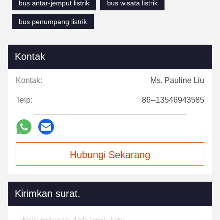
bus antar-jemput listrik
bus wisata listrik
bus penumpang listrik
Kontak
Kontak:
Ms. Pauline Liu
Telp:
86--13546943585
Hubungi Sekarang
Kirimkan surat.