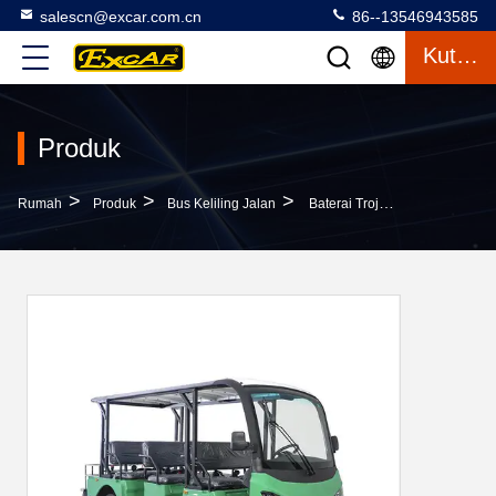
salescn@excar.com.cn
86--13546943585
Kutipan
Produk
>
>
>
Rumah
Produk
Bus Keliling Jalan
Baterai Trojan 72V Bus Keliling Jalan Kaki