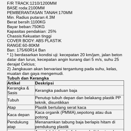
F/R TRACK:1210/1200MM
BASE roda:2100MM
PEMBERANTASAN TANAH:170MM
Min. Radius putaran:4.3M
Berat bersih:1100KG
Bayar beban:750KG
Kapasitas pendakian: 25%
Chassis:Kekuatan tinggi
COVER BODY: ABS PLASTIK
RANGE:60-80KM
Ban: 175/60R14 Ban
* 1) berdasarkan kondisi uji: kecepatan 20 km/jam, jalan beton
datar dan lurus, kecepatan angin kurang dari 5 m/s, suhu 25
derajat Celcius;
2) Jangkauan akan bervariasi tergantung pada suhu, kelas,
muatan dan gaya mengemudi.
Tubuh dan Kerangka
Artikel
Deskripsi
Kerangka &
Kerangka paduan baja
Sasis
Penutup tubuh depan dan belakang plastik PP
Tubuh
teknik, disuntikkan
Atap
Plastik bertulang serat kaca
Kaca organik (PMMA),sepotong atau dua
Kaca depan
potong
Pendukung
Menanamkan tabung baja berlapis hitam di
atap
pendukung plastik