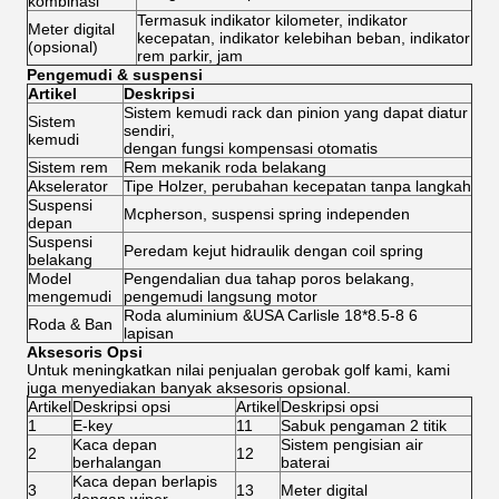
kombinasi
Termasuk indikator kilometer, indikator
Meter digital
kecepatan, indikator kelebihan beban, indikator
(opsional)
rem parkir, jam
Pengemudi & suspensi
Artikel
Deskripsi
Sistem kemudi rack dan pinion yang dapat diatur
Sistem
sendiri,
kemudi
dengan fungsi kompensasi otomatis
Sistem rem
Rem mekanik roda belakang
Akselerator
Tipe Holzer, perubahan kecepatan tanpa langkah
Suspensi
Mcpherson, suspensi spring independen
depan
Suspensi
Peredam kejut hidraulik dengan coil spring
belakang
Model
Pengendalian dua tahap poros belakang,
mengemudi
pengemudi langsung motor
Roda aluminium &USA Carlisle 18*8.5-8 6
Roda & Ban
lapisan
Aksesoris Opsi
Untuk meningkatkan nilai penjualan gerobak golf kami, kami
juga menyediakan banyak aksesoris opsional.
Artikel
Deskripsi opsi
Artikel
Deskripsi opsi
1
E-key
11
Sabuk pengaman 2 titik
Kaca depan
Sistem pengisian air
2
12
berhalangan
baterai
Kaca depan berlapis
3
13
Meter digital