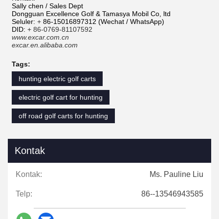
Sally chen / Sales Dept
Dongguan Excellence Golf & Tamasya Mobil Co, ltd
Seluler:
+
86-15016897312 (Wechat / WhatsApp)
DID:
+ 86-0769-81107592
www.excar.com.cn
excar.en.alibaba.com
Tags:
hunting electric golf carts
electric golf cart for hunting
off road golf carts for hunting
Kontak
Kontak:
Ms. Pauline Liu
Telp:
86--13546943585