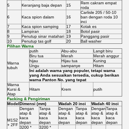
Rem cakram empat
5
Keranjang baja depan
15
roda
Carlisle 205 / 50-10
6
Kaca spion dalam
16
ban dengan roda 10
inci
7
Kaca spion samping
17
Kotak es
8
Lampiran
18
Botol pasir
9
Penutup sinar matahari
19
Panggang pasir
10
Penutup tas golf
20
Ball washer
Pilihan Warna
putih
Abu-abu
Langit biru
Biru tua
Merah
Merah anggur
hijau
Hijau tua
Kuning
Warna
Ungu
sampanye
Hitam
tubuh
Ini adalah warna yang populer, tetapi warna
yang Anda sesuaikan tersedia, cukup berikan
warna Panton No. yang tepat
Warna
Kursi &
Hitam
Krem
putih
Atap
Packing & Pengiriman
Model
Dimensi (mm)
Wadah 20 inci
Wadah 40 inci
Dengan
Tanpa
Dengan
Tanpa
Dengan
Tanpa
atap &
atap &
atap &
atap &
atap &
atap &
kaca
kaca
kaca
kaca
kaca
kaca
M1S2
depan
depan
depan
depan
depan
depan
+ 2FF
3200 *
3200 *