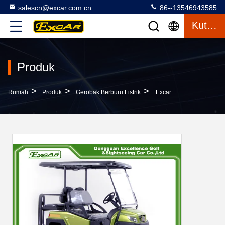
salescn@excar.com.cn
86--13546943585
Kutipan
Produk
>
>
>
Rumah
Produk
Gerobak Berburu Listrik
Excar 4 Penumpang Electric Hunting Carts 275A Curtis Controller / Baterai Trojan