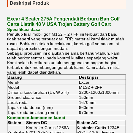
Deskripsi Produk
Excar 4 Seater 275A Pengendali Berburu Ban Golf
Carts Listrik 48 V USA Trojan Battery Golf Cart
Spesifikasi dasar
Penutup luar mobil golf M1S2 + 2 / FF ini terbuat dari baja,
tidak seperti yang terbuat dari FRP, material kami tidak mudah
rusak. Bahkan setelah kecelakaan, kereta golf semacam ini
dapat diperbaiki dengan mudah.
Sebagai produsen ini diajukan selama bertahun-tahun, kami
telah berkonsentrasi pada kontrol kualitas sepanjang waktu.
Kami selalu bersikeras untuk menggunakan bagian-bagian
terbaik untuk membangun gerobak kami. Kami adalah mitra
yang lebih dapat diandalkan.
Barang
Deskripsi
Merek
Excar
Model
M1S2 + 2FF
Dimensi keseluruhan (L x W x H)
3200x1200x1800mm
Ground clearance
150mm
Jarak roda
1670mm
Tapak roda depan (mm)
860mm
Tapak roda belakang (mm)
970mm
Komponen-komponen kunci
Sistem
Sistem DC
Sistem AC
Kontroler Curtis 1266A-
Kontroler Curtis 1234E-
Kontroler
5201, 275A, diimpor
5221, 275A, diimpor