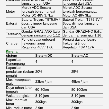
langsung dari USA
langsung dari USA
Merek ADC Secara
Merek ADC Secara
Motor
terpisah bersemangat
terpisah bersemangat
Motor DC 48V 3.7kw
Motor AC 48V 3kw
Baterai Trojan, T875,8V *
Baterai Trojan, T875,8V *
Baterai
6pcs, diimpor langsung
6pcs, diimpor langsung
dari USA
dari USA
Gandar GRAZIANO Italia
Gandar GRAZIANO Italia
Transaxle
dengan ransum gigi 1:12
dengan ransum gigi 1:16
Pengisi daya onboard
Pengisi daya onboard
Charger
frekuensi tinggi
frekuensi tinggi
Regulator 48V / 17A
Regulator 48V / 17A
Kinerja
sistem
Sistem DC
Sistem AC
Kapasitas
4
4
Penumpang
Kapasitas
pendakian (beban
20%
25%
penuh)
Max.
kecepatan
23km / jam
45km / jam
maju
Daya tahan jarak
60-80km
80-100km
tempuh
Waktu pengisian
8-10 jam
8-10 jam
Max.
memuat
300kgs
300kgs
berat
Min.
radius putar
2.9m
2.9m