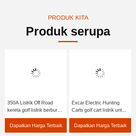
PRODUK KITA
Produk serupa
350A Listrik Off Road
Excar Electric Hunting
kereta golf listrik berburu
Carts golf cart listrik untuk
kereta 4 wheel drive
berburu berburu kereta
kereta golf listrik
golf
Dapatkan Harga Terbaik
Dapatkan Harga Terbaik