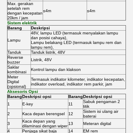
Max.
gerakan
setelah rem
≤4m
≤4m
dengan kecepatan
20km / jam
Sistem elektrik
Barang
Deskripsi
48V, lampu LED (termasuk menyalakan lampu
dan posisi cahaya),
Lampu
Lampu belakang LED (termasuk lampu rem dan
lampu rem),
Tanduk
Tanduk listrik, 48V
Reverse
Listrik, 48V
buzzer
Saklar
Kontrol lampu dan klakson
kombinasi
Meter
Termasuk indikator kilometer, indikator kecepatan,
Digital
indikator overload, indikator rem parkir, jam
(opsional)
Aksesoris Opsi
Barang
Deskripsi opsi
Barang
Deskripsi opsi
Sabuk pengaman 2
1
E-key
11
titik
Sistem isi ulang air
2
Kaca depan berengsel
12
baterai
Kaca depan yang
3
13
Meteran digital
dilaminasi dengan wiper
4
Penjaga sikat baja
14
EM rem