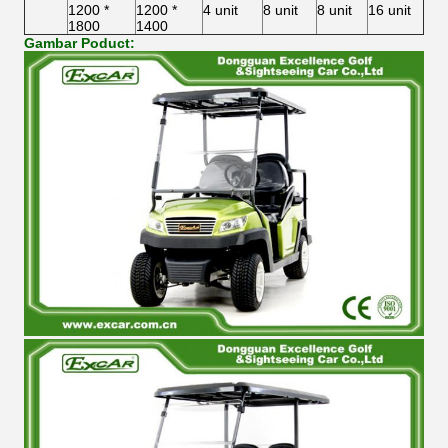
1200 *
1200 *
4 unit
8 unit
8 unit
16 unit
1800
1400
Gambar Poduct: