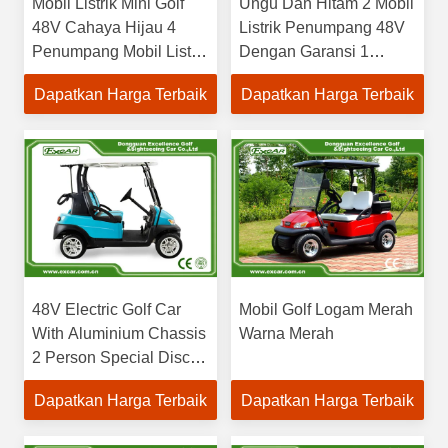
Mobil Listrik Mini Golf
Ungu Dan Hitam 2 Mobil
48V Cahaya Hijau 4
Listrik Penumpang 48V
Penumpang Mobil Listrik
Dengan Garansi 1
/ Baterai Trojan
Tahun
Dapatkan Harga Terbaik
Dapatkan Harga Terbaik
48V Electric Golf Car
Mobil Golf Logam Merah
With Aluminium Chassis
Warna Merah
2 Person Special Disc
Brake
Dapatkan Harga Terbaik
Dapatkan Harga Terbaik