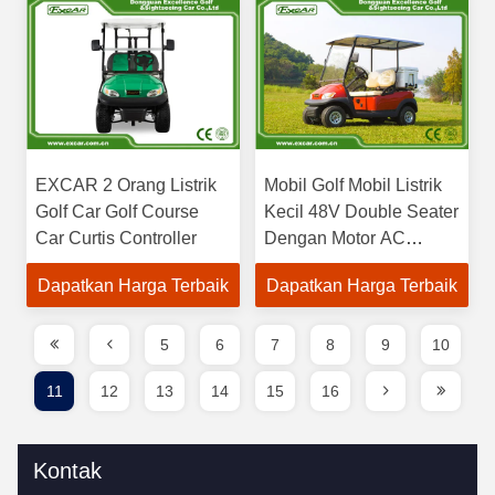
EXCAR 2 Orang Listrik
Mobil Golf Mobil Listrik
Golf Car Golf Course
Kecil 48V Double Seater
Car Curtis Controller
Dengan Motor AC
3.7KM
Dapatkan Harga Terbaik
Dapatkan Harga Terbaik
5
6
7
8
9
10
11
12
13
14
15
16
Kontak