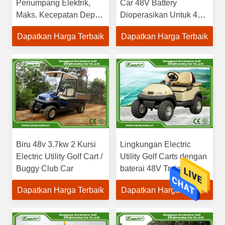
Penumpang Elektrik,
Car 48V Battery
Maks. Kecepatan Depan
Dioperasikan Untuk 4
23km / jam
Penumpang
Dapatkan Harga Terbaik
Dapatkan Harga Terbaik
Biru 48v 3.7kw 2 Kursi
Lingkungan Electric
Electric Utility Golf Cart /
Utility Golf Carts dengan
Buggy Club Car
baterai 48V Trojan 6 *
8V
Dapatkan Harga Terbaik
Dapatkan Harga Terbaik