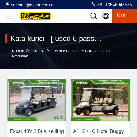
salescn@excar.com.cn
86--13546943585
Kutipan
Kata kunci [ used 6 passenger golf cart ] Pertandingan 192 Produk
>
>
Rumah
Produk
Used 6 Passenger Golf Cart Online
Produsen
Excar 48V 2 Bus Keliling
A1H2 / LC Hotel Buggy