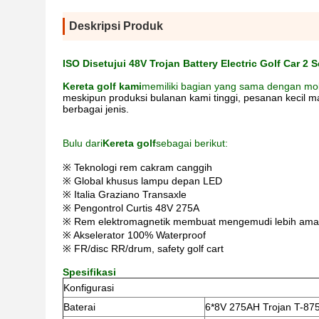
Deskripsi Produk
ISO Disetujui 48V Trojan Battery Electric Golf Car 2 S
Kereta golf kami
memiliki bagian yang sama dengan mobi
meskipun produksi bulanan kami tinggi, pesanan kecil mas
berbagai jenis.
Bulu dari
Kereta golf
sebagai berikut:
※ Teknologi rem cakram canggih
※ Global khusus lampu depan LED
※ Italia Graziano Transaxle
※ Pengontrol Curtis 48V 275A
※ Rem elektromagnetik membuat mengemudi lebih am
※ Akselerator 100% Waterproof
※ FR/disc RR/drum, safety golf cart
Spesifikasi
Konfigurasi
Baterai
6*8V 275AH Trojan T-87