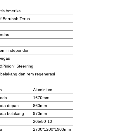
rtis Amerika
if Berubah Terus
erdas
emi independen
 pegas
&Pinion" Steerring
belakang dan rem regenerasi
s
Aluminium
roda
1670mm
roda depan
860mm
roda belakang
970mm
205/50-10
i
2700*1200*1900mm