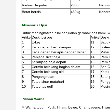
Radius Berputar
2900mm
Penum
Berat bersih
430kg
Kebers
Aksesoris Opsi
Untuk meningkatkan nilai penjualan gerobak golf kami, 
Artikel
Deskripsi opsi
Artikel
Deskri
1
E-key
11
Sabuk
2
Kaca depan berhalangan
12
Sistem
3
Kaca depan berlapis dengan wiper
13
Meter 
4
Penjaga sikat baja
14
Rem 
5
Keranjang baja depan
15
Rem c
6
Cermin belakang bagian dalam
16
Ban C
7
Cermin belakang sisi
17
Kotak
8
Pengangkutan
18
Botol 
9
Tutup sinar matahari
19
Pengg
10
Tutup tas golf
20
Mesin
Pilihan Warna
※ Warna tubuh: Putih, Hitam, Beige, Champagene, Hijau 