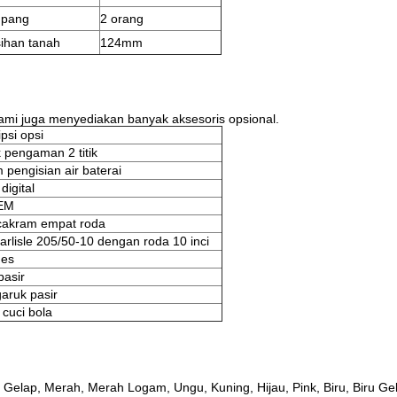
pang
2 orang
ihan tanah
124mm
kami juga menyediakan banyak aksesoris opsional.
psi opsi
 pengaman 2 titik
 pengisian air baterai
digital
EM
akram empat roda
arlisle 205/50-10 dengan roda 10 inci
 es
pasir
aruk pasir
 cuci bola
Gelap, Merah, Merah Logam, Ungu, Kuning, Hijau, Pink, Biru, Biru Ge