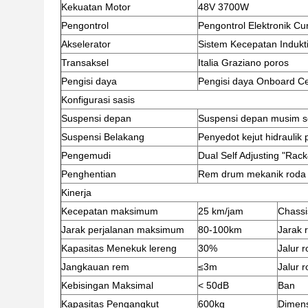
Kekuatan Motor
48V 3700W
Pengontrol
Pengontrol Elektronik Cu
Akselerator
Sistem Kecepatan Indukt
Transaksel
Italia Graziano poros
Pengisi daya
Pengisi daya Onboard C
Konfigurasi sasis
Suspensi depan
Suspensi depan musim s
Suspensi Belakang
Penyedot kejut hidraulik
Pengemudi
Dual Self Adjusting "Rack
Penghentian
Rem drum mekanik roda 
Kinerja
Kecepatan maksimum
25 km/jam
Chassi
Jarak perjalanan maksimum
80-100km
Jarak 
Kapasitas Menekuk lereng
30%
Jalur 
Jangkauan rem
≤3m
Jalur 
Kebisingan Maksimal
< 50dB
Ban
Kapasitas Pengangkut
600kg
Dimens