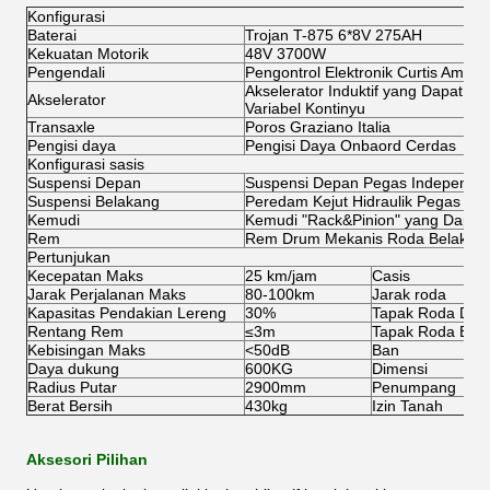
Konfigurasi
Baterai
Trojan T-875 6*8V 275AH
Kekuatan Motorik
48V 3700W
Pengendali
Pengontrol Elektronik Curtis Ameri
Akselerator Induktif yang Dapat D
Akselerator
Variabel Kontinyu
Transaxle
Poros Graziano Italia
Pengisi daya
Pengisi Daya Onbaord Cerdas
Konfigurasi sasis
Suspensi Depan
Suspensi Depan Pegas Independe
Suspensi Belakang
Peredam Kejut Hidraulik Pegas
Kemudi
Kemudi "Rack&Pinion" yang Dapat
Rem
Rem Drum Mekanis Roda Belakan
Pertunjukan
Kecepatan Maks
25 km/jam
Casis
Jarak Perjalanan Maks
80-100km
Jarak roda
Kapasitas Pendakian Lereng
30%
Tapak Roda Dep
Rentang Rem
≤3m
Tapak Roda Bel
Kebisingan Maks
<50dB
Ban
Daya dukung
600KG
Dimensi
Radius Putar
2900mm
Penumpang
Berat Bersih
430kg
Izin Tanah
Aksesori Pilihan