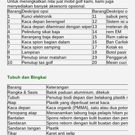
Untuk meningkatkan nilai jual mobil golf kami, kami juga
menyediakan banyak aksesoris opsional.
Barang
Deskripsi opsi
Barang
Deskripsi opsi
1
Kunci elektronik
11
sabuk pengaman
2
Kaca depan berengsel
12
Sistem isi ulan
3
Kaca depan dilaminasi dengan wiper
13
meteran digital
4
Pelindung sikat baja
14
rem EM
5
Keranjang baja depan
15
Rem cakram e
6
Kaca spion bagian dalam
16
Ban Carlisle 2
7
Kaca spion samping
17
Kotak es
8
Lampiran
18
Botol pasir
9
Penutup sinar matahari
19
Penggaruk pas
10
Penutup tas golf
20
Mesin cuci bol
Tubuh dan Bingkai
Barang
Keterangan
Rangka & Sasis
Balok paduan aluminium, ditekuk
Tubuh
Penutup bodi depan dan belakang plastik reka
Atap
Plastik yang diperkuat serat kaca
Kaca depan
Kaca organik (PMMA), satu atau dua potong
Penopang atap
Menanamkan tabung baja pelapis hitam pada 
Bantalan
Spons reborn dengan kulit buatan dan penutu
Sandaran
Spons reborn dengan kulit buatan dan penutup
Sandaran tangan
Plastik
Tikar
Karet anti selip