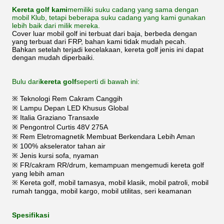
Kereta golf kami
memiliki suku cadang yang sama dengan
mobil Klub, tetapi beberapa suku cadang yang kami gunakan
lebih baik dari milik mereka.
Cover luar mobil golf ini terbuat dari baja, berbeda dengan
yang terbuat dari FRP, bahan kami tidak mudah pecah.
Bahkan setelah terjadi kecelakaan, kereta golf jenis ini dapat
dengan mudah diperbaiki.
Bulu dari
kereta golf
seperti di bawah ini:
※ Teknologi Rem Cakram Canggih
※ Lampu Depan LED Khusus Global
※ Italia Graziano Transaxle
※ Pengontrol Curtis 48V 275A
※ Rem Eletromagnetik Membuat Berkendara Lebih Aman
※ 100% akselerator tahan air
※ Jenis kursi sofa, nyaman
※ FR/cakram RR/drum, kemampuan mengemudi kereta golf
yang lebih aman
※ Kereta golf, mobil tamasya, mobil klasik, mobil patroli, mobil
rumah tangga, mobil kargo, mobil utilitas, seri keamanan
Spesifikasi