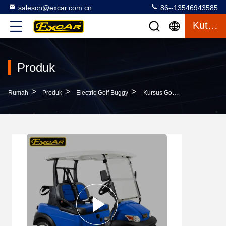
salescn@excar.com.cn
86--13546943585
Kutipan
Produk
>
>
>
Rumah
Produk
Electric Golf Buggy
Kursus Golf Baterai Didukung Buggy 2 Carrier Dengan Baterai Trojan