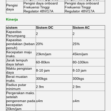
Pengisi daya onboard
Pengisi daya onboard
Pengisi
Frekuensi Tinggi
Frekuensi Tinggi
daya
Regulator 48V/17A
Regulator 48V/17A
Kinerja
sistem
Sistem DC
Sistem AC
Kapasitas
2
2
Penumpang
Kapasitas
pendakian (beban
20%
25%
penuh)
Kecepatan maju
23km/jam
45km/jam
maks.
Jarak tempuh
60-80km
80-100km
daya tahan
Waktu pengisian
8-10 jam
8-10 jam
daya
Berat muatan
300kgs
300kgs
maks.
Radius putar
2.9m
2.9m
minimum
Pergerakan maks.
setelah
pengereman pada
≤4m
≤4m
kecepatan
20km/jam