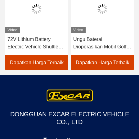
Video
Video
72V Lithium Battery
Ungu Baterai
Electric Vehicle Shuttle
Dioperasikan Mobil Golf
Bus 18 Penumpang Bus
Listrik 48V Mini Club Car
Terbuka Untuk Wisata
4 Seater
Dapatkan Harga Terbaik
Dapatkan Harga Terbaik
DONGGUAN EXCAR ELECTRIC VEHICLE
CO., LTD