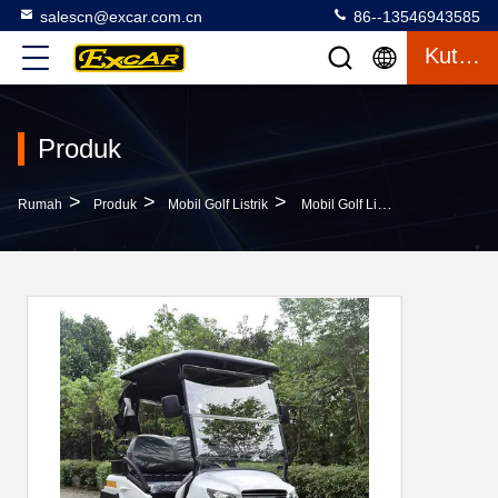
salescn@excar.com.cn
86--13546943585
Kutipan
Produk
>
>
>
Rumah
Produk
Mobil Golf Listrik
Mobil Golf Listrik Dengan AS Timbal - Baterai Basah Asam