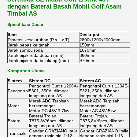
dengan Baterai Basah Mobil Golf Asam
Timbal AS
Spesifikasi Dasar
Item
Deskripsi
Dimensi keseluruhan (P x L x T)
2800x1200x2000mm
Jarak bebas ke tanah
150mm
Jarak sumbu roda
1670mm
Jarak pijak roda depan (mm)
860mm
Jarak pijak roda belakang (mm)
970mm
Komponen Utama
Sistem
Sistem DC
Sistem AC
Pengontrol Curtis 1266A-
Pengontrol Curtis 1234E-
Pengontrol
5301, 350A, diimpor
5321, 350A, diimpor
langsung dari AS
langsung dari AS
Merek ADC Terpisah
Merek ADC Terpisah
Motor
bersemangat
bersemangat
Motor DC 48V 3.7kw
Motor AC 48V 5kw
Baterai Trojan,
Baterai Trojan,
Baterai
T875,8V*6pcs, diimpor
T875,8V*6pcs, diimpor
langsung dari AS
langsung dari AS
Gandar GRAZIANO Italia
Gandar GRAZIANO Italia
Transaxle
dengan rasio gigi 1:12
dengan rasio gigi 1:16