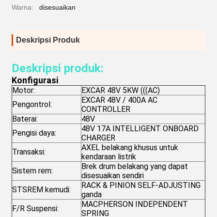
Warna:
disesuaikan
Deskripsi Produk
Deskripsi produk:
Konfigurasi
Motor:
EXCAR 48V 5KW (((AC)
EXCAR 48V / 400A AC
Pengontrol:
CONTROLLER
Baterai:
48V
48V 17A INTELLIGENT ONBOARD
Pengisi daya:
CHARGER
AXEL belakang khusus untuk
Transaksi:
kendaraan listrik
Brek drum belakang yang dapat
Sistem rem:
disesuaikan sendiri
RACK & PINION SELF-ADJUSTING
STSREM kemudi:
ganda
MACPHERSON INDEPENDENT
F/R Suspensi:
SPRING