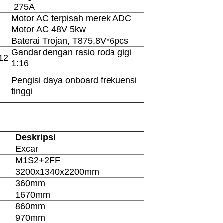
275A
Motor AC terpisah merek ADC
Motor AC 48V 5kw
Baterai Trojan, T875,8V*6pcs
Gandar
dengan rasio roda gigi
:12
1:16
Pengisi daya onboard frekuensi
tinggi
Deskripsi
Excar
M1S2+2FF
3200x1340x2200mm
360mm
1670mm
860mm
970mm