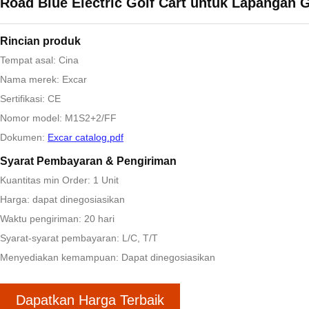
Road Blue Electric Golf Cart untuk Lapangan G
Rincian produk
Tempat asal: Cina
Nama merek: Excar
Sertifikasi: CE
Nomor model: M1S2+2/FF
Dokumen:
Excar catalog.pdf
Syarat Pembayaran & Pengiriman
Kuantitas min Order: 1 Unit
Harga: dapat dinegosiasikan
Waktu pengiriman: 20 hari
Syarat-syarat pembayaran: L/C, T/T
Menyediakan kemampuan: Dapat dinegosiasikan
Dapatkan Harga Terbaik