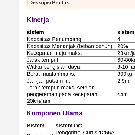
Deskripsi Produk
Kinerja
sistem
sistem
Kapasitas Penumpang
4
Kapasitas Menanjak (beban penuh)
20%
Kecepatan maju maks.
23km/j
Jarak tempuh
60-80
Waktu pengisian daya
8-10 j
Berat muatan maks.
300kg
Jari-jari putar min.
2,9m
Jarak tempuh maks. setelah
pengereman pada kecepatan
≤4m
20km/jam
Komponen Utama
Sistem
sistem DC
Pengontrol Curtis 1266A-