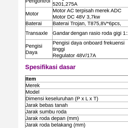
Pengontrol
5201,275A
Motor AC terpisah merek ADC
Motor
Motor DC 48V 3,7kw
Baterai
Baterai Trojan, T875,8V*6pcs,
Transaxle
Gandar
dengan rasio roda gigi 1
Pengisi daya onboard frekuensi
Pengisi
tinggi
Daya
Regulator 48V/17A
Spesifikasi dasar
Item
Merek
Model
Dimensi keseluruhan (P x L x T)
Jarak bebas tanah
Jarak sumbu roda
Jarak roda depan (mm)
Jarak roda belakang (mm)