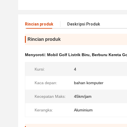
Rincian produk
Deskripsi Produk
Rincian produk
Menyoroti:
Mobil Golf Listrik Biru
,
Berburu Kereta Gol
Kursi:
4
Kaca depan:
bahan komputer
Kecepatan Maks:
45km/jam
Kerangka:
Aluminium