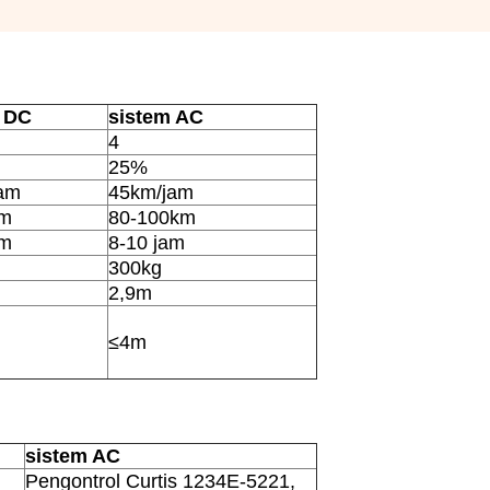
 DC
sistem AC
4
25%
am
45km/jam
km
80-100km
am
8-10 jam
300kg
2,9m
≤4m
sistem AC
Pengontrol Curtis 1234E-5221,