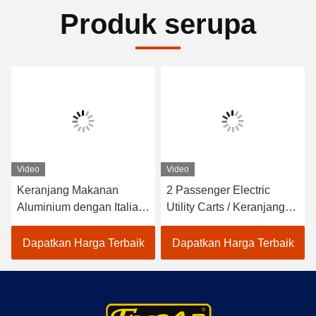
Produk serupa
Video
Video
Keranjang Makanan
2 Passenger Electric
Aluminium dengan Italia
Utility Carts / Keranjang
Graziano Axle 3.7KW CE
Makanan Listrik Dengan
Baterai Trojan 48v
Dapatkan Harga Terbaik
Dapatkan Harga Terbaik