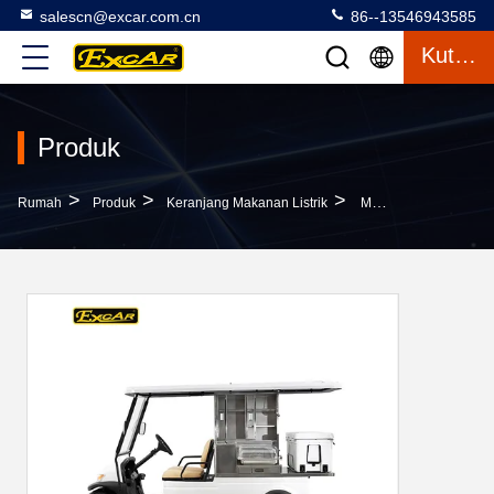
salescn@excar.com.cn
86--13546943585
Kutipan
Produk
>
>
>
Rumah
Produk
Keranjang Makanan Listrik
Makanan & Minuman Kereta Golf Listrik Dengan 2 Kursi Untuk Lapangan Golf