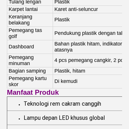
Tulang lengan
Plastik
Karpet lantai
Karet anti-seluncur
Keranjang
Plastik
belakang
Pemegang tas
Pendukung plastik dengan tali ni
golf
Bahan plastik hitam, indikator da
Dashboard
atasnya
Pemegang
4 pcs pemegang cangkir, 2 pcs u
minuman
Bagian samping
Plastik, hitam
Pemegang kartu
Di kemudi
skor
Manfaat Produk
Teknologi rem cakram canggih
Lampu depan LED khusus global