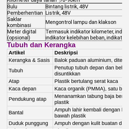
Bulu
Bintang listrik, 48V
Pemberhentian
Listrik, 48V
Saklar
Mengontrol lampu dan klakson
kombinasi
Meter digital
Termasuk indikator kilometer, indik
(opsional)
indikator kelebihan beban, indikator 
Tubuh dan Kerangka
Artikel
Deskripsi
Kerangka & Sasis
Balok paduan aluminium, diteku
Penutup tubuh depan dan belaka
Tubuh
disuntikkan
Atap
Plastik bertulang serat kaca
Kaca depan
Kaca organik (PMMA), satu bagi
Menanamkan tabung baja berlap
Pendukung atap
plastik
Ampuh lahir kembali dengan kul
Bantal
bawah plastik
Duduk punggung
Ampuh dengan kulit buatan dan 