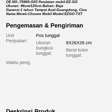
OE NO.:70969-G03 Peralatan mobil:EZ-GO
Ukuran: 96cm/120cm Bahan: Baja
Garansi:1 tahun Tempat Asal:Guangdong, Cina
Nama Merek:Chooee Mobil Model:EZGO-TXT
Pengemasan & Pengiriman
Unit
Pos tunggal
Penjualan:
Ukuran
8X26X26 cm
bungkus
Berat kotor
0.900 k
tunggal:
tunggal:
Jumla
Waktu pengiriman:
((Bagi
Waktu
(hari)
Deskripsi Produk