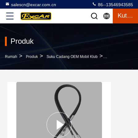
salescn@excar.com.cn
86--13546943585
Kutipan
Produk
>
>
>
Rumah
Produk
Suku Cadang OEM Mobil Klub
Golf Cart Parts P