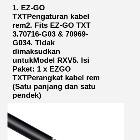
1. EZ-GO 
TXT
Pengaturan kabel 
rem
2. Fits EZ-GO TXT 
3.
70716-G03 & 70969-
G03
4. Tidak 
dimaksudkan 
untuk
Model RXV
5. Isi 
Paket: 1 x EZGO 
TXT
Perangkat kabel rem 
(
Satu panjang dan satu 
pendek)