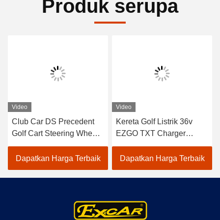
Produk serupa
Video
Video
Club Car DS Precedent
Kereta Golf Listrik 36v
Golf Cart Steering Wheel /
EZGO TXT Charger
Adaptor Untuk EZGO
Wadah Dengan Kabel
RXV TXT Yamaha
73063-G01
Dapatkan Harga Terbaik
Dapatkan Harga Terbaik