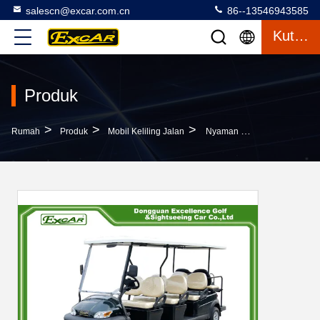
salescn@excar.com.cn
86--13546943585
Kutipan
Produk
>
>
>
Rumah
Produk
Mobil Keliling Jalan
Nyaman 2 Seater Listrik Tamasya Mobil ADC 48V 5KW Acim