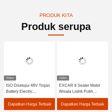
PRODUK KITA
Produk serupa
Video
Video
ISO Disetujui 48V Trojan
EXCAR 8 Seater Mobil
Battery Electric
Wisata Listrik Putih
Sightseeing Passenger
dengan Pengisi Daya
Car dengan Curtis
Onboard 17AH, Cocok
Dapatkan Harga Terbaik
Dapatkan Harga Terbaik
Controller untuk operasi
untuk Area Kota dan