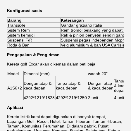
Konfigurasi sasis
Barang
Keterangan
Transaxle
Gandar graziano Italia
Sistem Rem
Rem tromol belakang yang dapat men
Sistem kemudi
Rak & pinion penyetel sendiri ganda
Suspensi F/R
Suspensi pegas independen Mcpher
Roda & Ban
Velg aluminium & ban USA Carlisle 2
Pengepakan & Pengiriman
Kereta golf Excar akan dikemas dalam peti baja
Model
Dimensi (mm)
wadah 20”.
Tanpa at
Dengan atap &
Tanpa atap &
Dengan atap
& kaca
A1S6+2
kaca depan
kaca depan
& kaca depan
depan
4292*1219*1828
4292*1219*1250
2 unit
4 unit
Aplikasi
Kereta listrik kami dapat digunakan di banyak tempat,
Lapangan Golf, Resor, Hotel, Taman Hiburan, Taman Hiburan,
Taman, Komunitas Perumahan, Di dalam pabrik, Pusat
perbelanjaan, Musuem, Kampus, Stasiun, Pelabuhan, Kebun