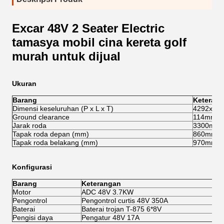
Excar 48V 2 Seater Electric
tamasya mobil cina kereta golf
murah untuk dijual
Ukuran
Barang
Keteran
Dimensi keseluruhan (P x L x T)
4292x12
Ground clearance
114mm
Jarak roda
3300mm
Tapak roda depan (mm)
860mm
Tapak roda belakang (mm)
970mm
Konfigurasi
Barang
Keterangan
Motor
ADC 48V 3.7KW
Pengontrol
Pengontrol curtis 48V 350A
Baterai
Baterai trojan T-875 6*8V
Pengisi daya
Pengatur 48V 17A