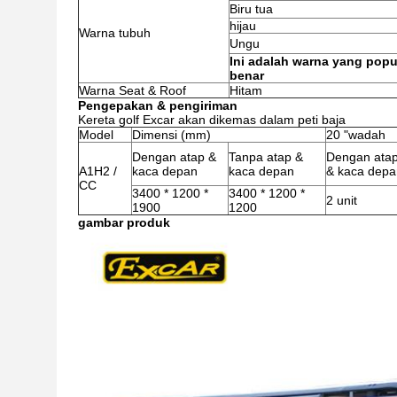
Biru tua
hijau
Warna tubuh
Ungu
Ini adalah warna yang popu
benar
Warna Seat & Roof
Hitam
Pengepakan & pengiriman
Kereta golf Excar akan dikemas dalam peti baja
Model
Dimensi (mm)
20 "wadah
Dengan atap &
Tanpa atap &
Dengan ata
A1H2 /
kaca depan
kaca depan
& kaca depa
CC
3400 * 1200 *
3400 * 1200 *
2 unit
1900
1200
gambar produk