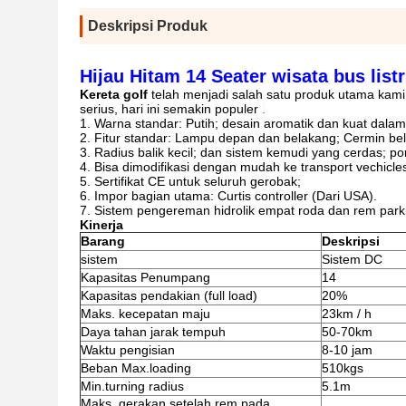
Deskripsi Produk
Hijau Hitam 14 Seater wisata bus listr
Kereta golf
telah menjadi salah satu produk utama kami 
serius, hari ini semakin populer
.
1. Warna standar: Putih; desain aromatik dan kuat dal
2. Fitur standar: Lampu depan dan belakang; Cermin bela
3. Radius balik kecil; dan sistem kemudi yang cerdas; p
4. Bisa dimodifikasi dengan mudah ke transport vechicle
5. Sertifikat CE untuk seluruh gerobak;
6. Impor bagian utama: Curtis controller (Dari USA).
7. Sistem pengereman hidrolik empat roda dan rem park
Kinerja
Barang
Deskripsi
sistem
Sistem DC
Kapasitas Penumpang
14
Kapasitas pendakian (full load)
20%
Maks.
kecepatan maju
23km / h
Daya tahan jarak tempuh
50-70km
Waktu pengisian
8-10 jam
Beban Max.loading
510kgs
Min.turning radius
5.1m
Maks.
gerakan setelah rem pada