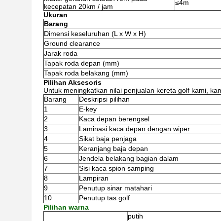
≤4m
kecepatan 20km / jam
Ukuran
Barang
Dimensi keseluruhan (L x W x H)
Ground clearance
Jarak roda
Tapak roda depan (mm)
Tapak roda belakang (mm)
Pilihan Aksesoris
Untuk meningkatkan nilai penjualan kereta golf kami, k
Barang
Deskripsi pilihan
1
E-key
2
Kaca depan berengsel
3
Laminasi kaca depan dengan wiper
4
Sikat baja penjaga
5
Keranjang baja depan
6
Jendela belakang bagian dalam
7
Sisi kaca spion samping
8
Lampiran
9
Penutup sinar matahari
10
Penutup tas golf
Pilihan warna
putih