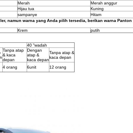
Merah
Merah anggur
Hijau tua
Kuning
sampanye
Hitam
ler, namun warna yang Anda pilih tersedia, berikan warna Panton
Krem
putih
40 "wadah
Tanpa atap
Dengan
p
Tanpa atap &
& kaca
atap &
n
kaca depan
depan
kaca depan
4 orang
6unit
12 orang