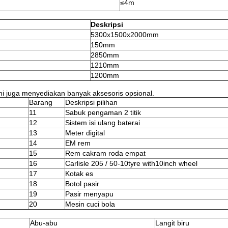
≤4m
Deskripsi
5300x1500x2000mm
150mm
2850mm
1210mm
1200mm
ami juga menyediakan banyak aksesoris opsional.
Barang
Deskripsi pilihan
11
Sabuk pengaman 2 titik
12
Sistem isi ulang baterai
13
Meter digital
14
EM rem
15
Rem cakram roda empat
16
Carlisle 205 / 50-10tyre with10inch wheel
17
Kotak es
18
Botol pasir
19
Pasir menyapu
20
Mesin cuci bola
Abu-abu
Langit biru