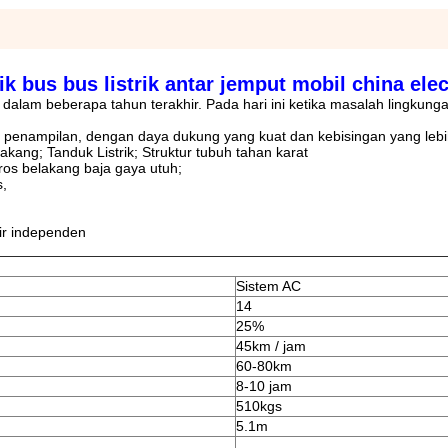
ik bus bus listrik antar jemput mobil china elec
dalam beberapa tahun terakhir. Pada hari ini ketika masalah lingkung
am penampilan, dengan daya dukung yang kuat dan kebisingan yang lebi
kang; Tanduk Listrik; Struktur tubuh tahan karat
oros belakang baja gaya utuh;
s,
ir independen
Sistem AC
14
25%
45km / jam
60-80km
8-10 jam
510kgs
5.1m