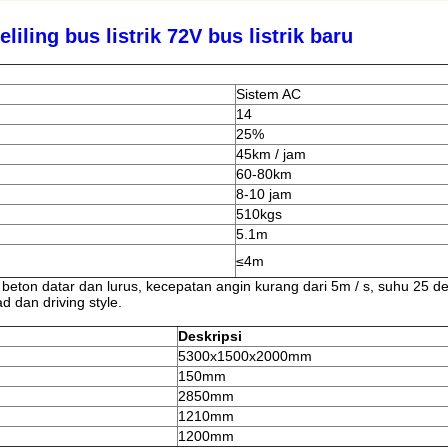
iling bus listrik 72V bus listrik baru
Sistem AC
14
25%
45km / jam
60-80km
8-10 jam
510kgs
5.1m
≤4m
 beton datar dan lurus, kecepatan angin kurang dari 5m / s, suhu 25 der
 dan driving style.
Deskripsi
5300x1500x2000mm
150mm
2850mm
1210mm
1200mm