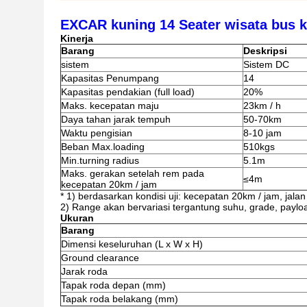
EXCAR kuning 14 Seater wisata bus kel
Kinerja
Barang
Deskripsi
sistem
Sistem DC
Kapasitas Penumpang
14
Kapasitas pendakian (full load)
20%
Maks.
kecepatan maju
23km / h
Daya tahan jarak tempuh
50-70km
Waktu pengisian
8-10 jam
Beban Max.loading
510kgs
Min.turning radius
5.1m
Maks.
gerakan setelah rem pada
≤4m
kecepatan 20km / jam
* 1) berdasarkan kondisi uji: kecepatan 20km / jam, jalan
2) Range akan bervariasi tergantung suhu, grade, payload
Ukuran
Barang
Dimensi keseluruhan (L x W x H)
Ground clearance
Jarak roda
Tapak roda depan (mm)
Tapak roda belakang (mm)