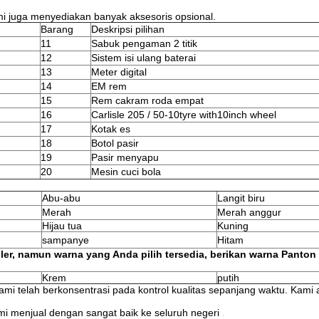
ami juga menyediakan banyak aksesoris opsional.
Barang
Deskripsi pilihan
11
Sabuk pengaman 2 titik
12
Sistem isi ulang baterai
13
Meter digital
14
EM rem
15
Rem cakram roda empat
16
Carlisle 205 / 50-10tyre with10inch wheel
17
Kotak es
18
Botol pasir
19
Pasir menyapu
20
Mesin cuci bola
Abu-abu
Langit biru
Merah
Merah anggur
Hijau tua
Kuning
sampanye
Hitam
ler, namun warna yang Anda pilih tersedia, berikan warna Panton
Krem
putih
mi telah berkonsentrasi pada kontrol kualitas sepanjang waktu.
Kami 
kami menjual dengan sangat baik ke seluruh negeri
.