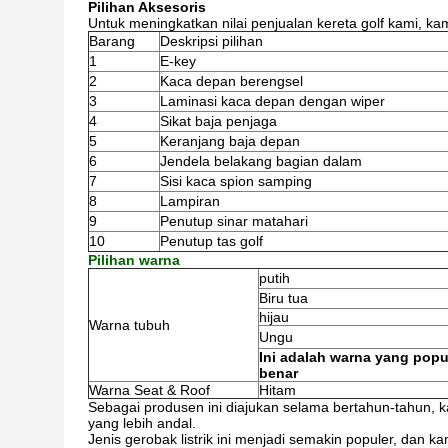
Pilihan Aksesoris
Untuk meningkatkan nilai penjualan kereta golf kami, k
Barang
Deskripsi pilihan
1
E-key
2
Kaca depan berengsel
3
Laminasi kaca depan dengan wiper
4
Sikat baja penjaga
5
Keranjang baja depan
6
Jendela belakang bagian dalam
7
Sisi kaca spion samping
8
Lampiran
9
Penutup sinar matahari
10
Penutup tas golf
Pilihan warna
putih
Biru tua
hijau
Warna tubuh
Ungu
Ini adalah warna yang popu
benar
Warna Seat & Roof
Hitam
Sebagai produsen ini diajukan selama bertahun-tahun, ka
yang lebih andal.
Jenis gerobak listrik ini menjadi semakin populer, dan 