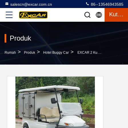
salescn@excar.com.cn
86--13546943585
Kutipan
Produk
>
>
>
Rumah
Produk
Hotel Buggy Car
EXCAR 2 Kursi Hotel Buggy Car With Container