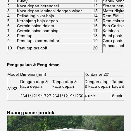
1
E-key
11
Sabuk pengaman
2
Kaca depan berengsel
12
Sistem pengisia
3
Kaca depan laminasi dengan wiper
13
Meter digital
4
Pelindung sikat baja
14
Rem EM
5
Keranjang baja depan
15
Rem cakram e
6
Cermin spion dalam
16
Ban Carlisle 2
7
Cermin spion samping
17
Kotak es
8
Penutup
18
Botol pasir
9
Penutup sinar matahari
19
Garu pasir
Pencuci bola
10
Penutup tas golf
20
Pengepakan & Pengiriman
Model
Dimensi (mm)
Kontainer 20”
Dengan atap &
Tanpa atap &
Dengan atap
Tanpa ata
kaca depan
kaca depan
& kaca depan
kaca dep
A1S2
2641*1219*1727
2641*1219*1250
4 unit
8 unit
Ruang pamer produk