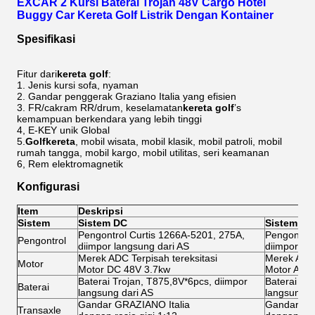
EXCAR 2 Kursi Baterai Trojan 48V Cargo Hotel
Buggy Car Kereta Golf Listrik Dengan Kontainer
Spesifikasi
Fitur dari
kereta golf
:
1. Jenis kursi sofa, nyaman
2. Gandar penggerak Graziano Italia yang efisien
3. FR/cakram RR/drum, keselamatan
kereta golf
’s
kemampuan berkendara yang lebih tinggi
4, E-KEY unik Global
5.
Golf
kereta
, mobil wisata, mobil klasik, mobil patroli, mobil
rumah tangga, mobil kargo, mobil utilitas, seri keamanan
6, Rem elektromagnetik
Konfigurasi
Item
Deskripsi
Sistem
Sistem DC
Sistem AC
Pengontrol Curtis 1266A-5201, 275A,
Pengontrol
Pengontrol
diimpor langsung dari AS
diimpor la
Merek ADC Terpisah tereksitasi
Merek ADC 
Motor
Motor DC 48V 3.7kw
Motor AC 
Baterai Trojan, T875,8V*6pcs, diimpor
Baterai Tr
Baterai
langsung dari AS
langsung d
Gandar GRAZIANO Italia
Gandar GR
Transaxle