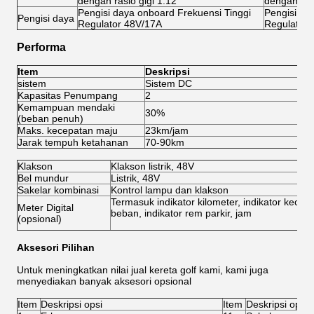
dengan rasio gigi 1:12
dengan rasi
Pengisi daya onboard Frekuensi Tinggi
Pengisi da
Pengisi daya
Regulator 48V/17A
Regulator 
Performa
Item
Deskripsi
sistem
Sistem DC
Si
Kapasitas Penumpang
2
2
Kemampuan mendaki
30%
3
(beban penuh)
Maks. kecepatan maju
23km/jam
4
Jarak tempuh ketahanan
70-90km
8
Klakson
Klakson listrik, 48V
Bel mundur
Listrik, 48V
Sakelar kombinasi
Kontrol lampu dan klakson
Termasuk indikator kilometer, indikator kecepa
Meter Digital
beban, indikator rem parkir, jam
(opsional)
Aksesori Pilihan
Untuk meningkatkan nilai jual kereta golf kami, kami juga
menyediakan banyak aksesori opsional
Item
Deskripsi opsi
Item
Deskripsi opsi