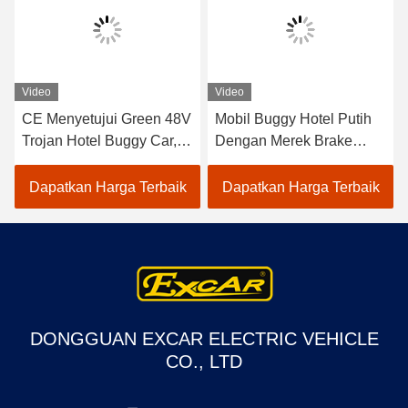
Video
Video
CE Menyetujui Green 48V
Mobil Buggy Hotel Putih
Trojan Hotel Buggy Car, 2
Dengan Merek Brake
Seats Electric Utility Golf
Elektromagnetik Merek
Carts
ADC
Dapatkan Harga Terbaik
Dapatkan Harga Terbaik
DONGGUAN EXCAR ELECTRIC VEHICLE
CO., LTD