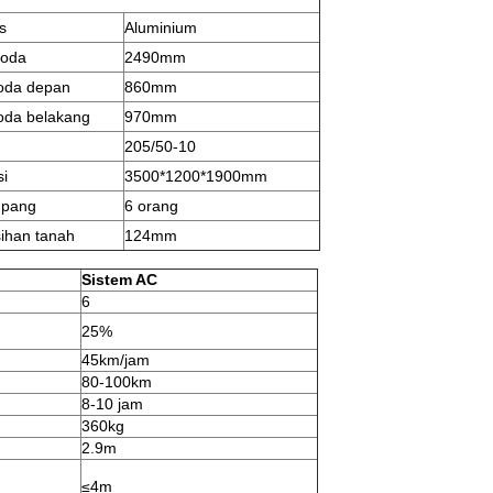
s
Aluminium
roda
2490mm
roda depan
860mm
roda belakang
970mm
205/50-10
i
3500*1200*1900mm
pang
6 orang
ihan tanah
124mm
Sistem AC
6
25%
45km/jam
80-100km
8-10 jam
360kg
2.9m
≤4m