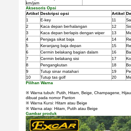
km/jam
Aksesoris Opsi
Artikel
Deskripsi opsi
Artikel
De
1
E-key
11
Sa
2
Kaca depan berhalangan
12
Si
3
Kaca depan berlapis dengan wiper
13
Me
4
Penjaga sikat baja
14
R
5
Keranjang baja depan
15
Re
6
Cermin belakang bagian dalam
16
Ba
7
Cermin belakang sisi
17
Ko
8
Pengangkutan
18
Bo
9
Tutup sinar matahari
19
Pe
10
Tutup tas golf
20
Me
Pilihan Warna
※ Warna tubuh: Putih, Hitam, Beige, Champagene, Hijau 
dibuat pada nomor Panton
※ Warna Kursi: Hitam atau Beige
※ Warna atap: Hitam, Putih atau Beige
Gambar produk