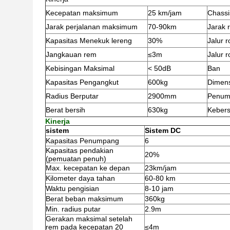
Kecepatan maksimum
25 km/jam
Chassi
Jarak perjalanan maksimum
70-90km
Jarak 
Kapasitas Menekuk lereng
30%
Jalur 
Jangkauan rem
≤3m
Jalur 
Kebisingan Maksimal
< 50dB
Ban
Kapasitas Pengangkut
600kg
Dimens
Radius Berputar
2900mm
Penum
Berat bersih
630kg
Kebers
Kinerja
sistem
Sistem DC
Kapasitas Penumpang
6
Kapasitas pendakian
20%
(pemuatan penuh)
Max. kecepatan ke depan
23km/jam
Kilometer daya tahan
60-80 km
Waktu pengisian
8-10 jam
Berat beban maksimum
360kg
Min. radius putar
2.9m
Gerakan maksimal setelah
rem pada kecepatan 20
≤4m