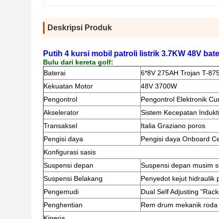
Deskripsi Produk
Putih 4 kursi mobil patroli listrik 3.7KW 48V bate
Bulu dari kereta golf:
Baterai
6*8V 275AH Trojan T-87
Kekuatan Motor
48V 3700W
Pengontrol
Pengontrol Elektronik Cu
Akselerator
Sistem Kecepatan Indukt
Transaksel
Italia Graziano poros
Pengisi daya
Pengisi daya Onboard C
Konfigurasi sasis
Suspensi depan
Suspensi depan musim s
Suspensi Belakang
Penyedot kejut hidraulik
Pengemudi
Dual Self Adjusting "Rack
Penghentian
Rem drum mekanik roda 
Kinerja