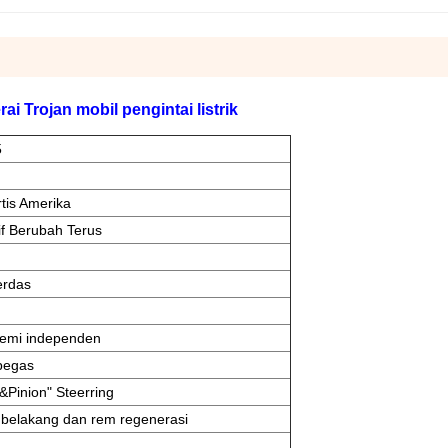
rai Trojan mobil pengintai listrik
5
rtis Amerika
if Berubah Terus
erdas
emi independen
 pegas
&Pinion" Steerring
belakang dan rem regenerasi