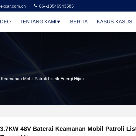
excar.com.cn
86--13546943585
IDEO
TENTANG KAMI
BERITA
KASUS-KASUS
Keamanan Mobil Patroli Listrik Energi Hijau
3.7KW 48V Baterai Keamanan Mobil Patroli List