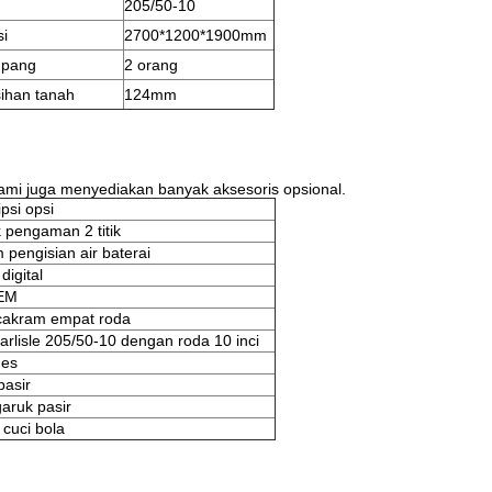
205/50-10
i
2700*1200*1900mm
pang
2 orang
ihan tanah
124mm
kami juga menyediakan banyak aksesoris opsional.
psi opsi
 pengaman 2 titik
 pengisian air baterai
digital
EM
akram empat roda
arlisle 205/50-10 dengan roda 10 inci
 es
pasir
aruk pasir
 cuci bola