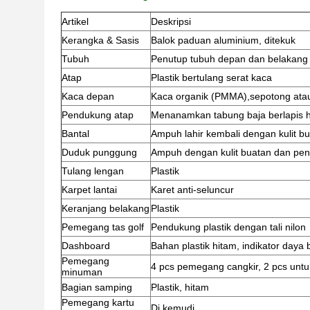
Artikel
Deskripsi
Kerangka & Sasis
Balok paduan aluminium, ditekuk
Tubuh
Penutup tubuh depan dan belakang p
Atap
Plastik bertulang serat kaca
Kaca depan
Kaca organik (PMMA),sepotong ata
Pendukung atap
Menanamkan tabung baja berlapis h
Bantal
Ampuh lahir kembali dengan kulit b
Duduk punggung
Ampuh dengan kulit buatan dan penu
Tulang lengan
Plastik
Karpet lantai
Karet anti-seluncur
Keranjang belakang
Plastik
Pemegang tas golf
Pendukung plastik dengan tali nilon
Dashboard
Bahan plastik hitam, indikator daya 
Pemegang
4 pcs pemegang cangkir, 2 pcs untuk
minuman
Bagian samping
Plastik, hitam
Pemegang kartu
Di kemudi