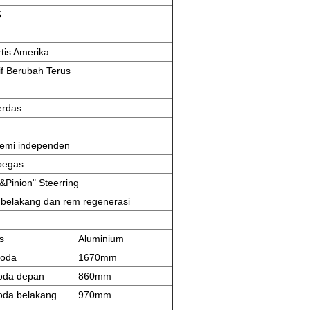
5
rtis Amerika
if Berubah Terus
erdas
emi independen
 pegas
&Pinion" Steerring
belakang dan rem regenerasi
s
Aluminium
roda
1670mm
roda depan
860mm
roda belakang
970mm