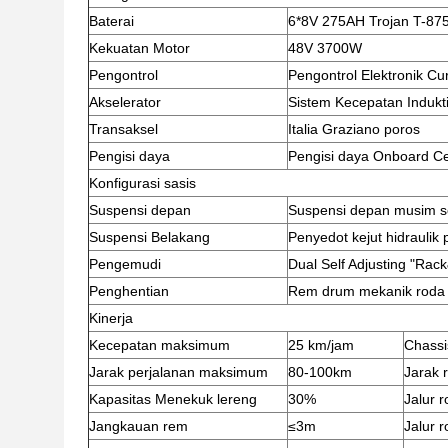
Baterai
6*8V 275AH Trojan T-87
Kekuatan Motor
48V 3700W
Pengontrol
Pengontrol Elektronik Cu
Akselerator
Sistem Kecepatan Indukt
Transaksel
Italia Graziano poros
Pengisi daya
Pengisi daya Onboard C
Konfigurasi sasis
Suspensi depan
Suspensi depan musim s
Suspensi Belakang
Penyedot kejut hidraulik
Pengemudi
Dual Self Adjusting "Rack
Penghentian
Rem drum mekanik roda 
Kinerja
Kecepatan maksimum
25 km/jam
Chassi
Jarak perjalanan maksimum
80-100km
Jarak 
Kapasitas Menekuk lereng
30%
Jalur 
Jangkauan rem
≤3m
Jalur 