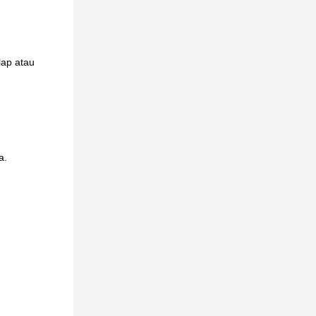
lap atau
a.