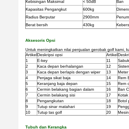
Kebisingan Maksimal
< 50dB
Ban
Kapasitas Pengangkut
600kg
Dimens
Radius Berputar
2900mm
Penum
Berat bersih
430kg
Kebers
Aksesoris Opsi
Untuk meningkatkan nilai penjualan gerobak golf kami, 
Artikel
Deskripsi opsi
Artikel
Deskri
1
E-key
11
Sabuk
2
Kaca depan berhalangan
12
Sistem
3
Kaca depan berlapis dengan wiper
13
Meter 
4
Penjaga sikat baja
14
Rem 
5
Keranjang baja depan
15
Rem c
6
Cermin belakang bagian dalam
16
Ban C
7
Cermin belakang sisi
17
Kotak
8
Pengangkutan
18
Botol 
9
Tutup sinar matahari
19
Pengg
10
Tutup tas golf
20
Mesin
Tubuh dan Kerangka