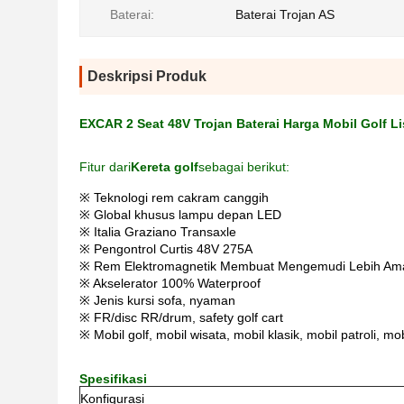
Baterai:
Baterai Trojan AS
Deskripsi Produk
EXCAR 2 Seat 48V Trojan Baterai Harga Mobil Golf 
Fitur dari
Kereta golf
sebagai berikut:
※ Teknologi rem cakram canggih
※ Global khusus lampu depan LED
※ Italia Graziano Transaxle
※ Pengontrol Curtis 48V 275A
※ Rem Elektromagnetik Membuat Mengemudi Lebih Am
※ Akselerator 100% Waterproof
※ Jenis kursi sofa, nyaman
※ FR/disc RR/drum, safety golf cart
※ Mobil golf, mobil wisata, mobil klasik, mobil patroli, m
Spesifikasi
Konfigurasi