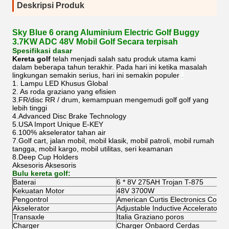
Deskripsi Produk
Sky Blue 6 orang Aluminium Electric Golf Buggy
3.7KW ADC 48V Mobil Golf Secara terpisah
Spesifikasi dasar
Kereta golf
telah menjadi salah satu produk utama kami
dalam beberapa tahun terakhir. Pada hari ini ketika masalah
lingkungan semakin serius, hari ini semakin populer
.
1. Lampu LED Khusus Global
2. As roda graziano yang efisien
3.FR/disc RR / drum, kemampuan mengemudi golf golf yang
lebih tinggi
4.Advanced Disc Brake Technology
5.USA Import Unique E-KEY
6.100% akselerator tahan air
7.Golf cart, jalan mobil, mobil klasik, mobil patroli, mobil rumah
tangga, mobil kargo, mobil utilitas, seri keamanan
8.Deep Cup Holders
Aksesoris Aksesoris
Bulu kereta golf:
Baterai
6 * 8V 275AH Trojan T-875
Kekuatan Motor
48V 3700W
Pengontrol
American Curtis Electronics Contro
Akselerator
Adjustable Inductive Accelerator C
Transaxle
Italia Graziano poros
Charger
Charger Onbaord Cerdas