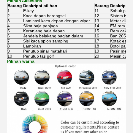
Pilihan Aksesoris
Barang
Deskripsi pilihan
Barang
Deskripsi p
1
E-key
11
Sabuk penga
2
Kaca depan berengsel
12
Sistem isi u
3
Laminasi kaca depan dengan wiper
13
Meter digita
4
Sikat baja penjaga
14
EM rem
5
Keranjang baja depan
15
Rem cakram
6
Jendela belakang bagian dalam
16
Ban 205 / 5
7
Sisi kaca spion samping
17
Kotak es
8
Lampiran
18
Botol pasir
9
Penutup sinar matahari
19
Pasir meny
10
Penutup tas golf
20
Mesin cuci 
Pilihan warna