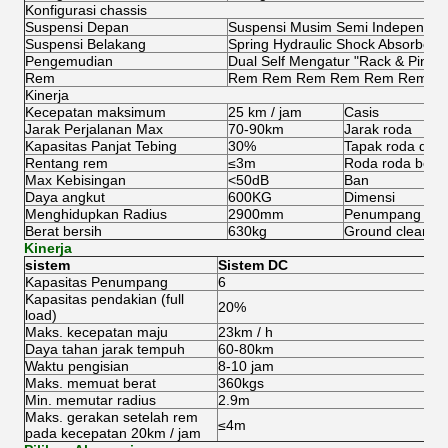
Konfigurasi chassis
Suspensi Depan
Suspensi Musim Semi Independen
Suspensi Belakang
Spring Hydraulic Shock Absorbers
Pengemudian
Dual Self Mengatur "Rack & Pinion
Rem
Rem Rem Rem Rem Rem Rem R
Kinerja
Kecepatan maksimum
25 km / jam
Casis
Jarak Perjalanan Max
70-90km
Jarak roda
Kapasitas Panjat Tebing
30%
Tapak roda dep
Rentang rem
≤3m
Roda roda bela
Max Kebisingan
<50dB
Ban
Daya angkut
600KG
Dimensi
Menghidupkan Radius
2900mm
Penumpang
Berat bersih
630kg
Ground clearan
Kinerja
sistem
Sistem DC
Kapasitas Penumpang
6
Kapasitas pendakian (full
20%
load)
Maks.
kecepatan maju
23km / h
Daya tahan jarak tempuh
60-80km
Waktu pengisian
8-10 jam
Maks.
memuat berat
360kgs
Min.
memutar radius
2.9m
Maks.
gerakan setelah rem
≤4m
pada kecepatan 20km / jam