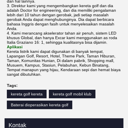
dan hal lainnya.
3. Direktur kami yang mengembangkan kereta golf dan dia
adalah Doctor for engineering, dan dia memiliki pengalaman
lebih dari 10 tahun dengan gerobak, jadi setiap masalah
gerobak Anda dapat menghubunginya. Dia dapat berbicara
bahasa Inggris dengan fasih untuk menyelesaikan masalah
Anda.
4. Kami merancang akselerator tahan air penuh, sistem LED
khusus Global, dan hanya Excar kami menggunakan as roda
Italia Graziano 16: 1, sehingga kualitasnya bisa dijamin.
Aplikasi
Kereta listrik kami dapat digunakan di banyak tempat,
Lapangan Golf, Resort, Hotel, Theme Park, Taman Hiburan,
Taman, Komunitas Hunian, Di dalam pabrik, Shopping mall,
Musuem, Kampus, Stasiun, Pelabuhan, Kebun Binatang,
Tempat manapun yang hijau, Kendaraan sepi dan hemat biaya
sangat dibutuhkan.
Tags:
kereta golf kereta
kereta golf mobil klub
Baterai dioperasikan kereta golf
Kontak