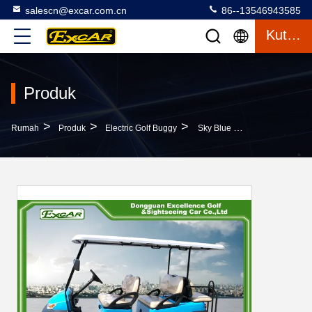
salescn@excar.com.cn
86--13546943585
Kutipan
Produk
>
>
>
Rumah
Produk
Electric Golf Buggy
Sky Blue Electric Golf Buggy 6 Orang Aluminium 3.7KW ADC Secara Terpisah Motor