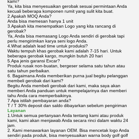
kami?
Ya, kita bisa menyesuaikan gerobak sesuai permintaan Anda
kecuali beberapa komponen rumit yang sulit kita buat.
2.Apakah MOQ Anda?
Anda bisa memesan hanya 1 unit
3.Apakah kita menempatkan Logo yang kita rancang di
gerobak?
Ya, Anda bisa memasang Logo Anda sendiri di gerobak tapi
perlu mengirimkan karya seni logo Anda.
4.What adalah lead time untuk produksi?
Waktu tempuh khas gerobak kami adalah 7-15 hari. Untuk
beberapa gerobak kargo, mungkin butuh 20 hari
5.Apa jenis garansi Excar?
Produk rusak non-buatan, bergeser selama satu tahun atau
satu tahun perbaikan.
6. Bagaimana Anda memberikan purna jual begitu pelanggan
membeli gerobak dari kami?
Begitu Anda membeli gerobak dari kami, maka saya akan
memberi Anda panduan untuk mempelajarinya dan memberi
tahu Anda cara memperbaikinya.
7.Apa istilah pembayaran anda?
T / T 30% deposit dan saldo dibayarkan sebelum pengiriman
Layanan
1.Untuk semua pertanyaan Anda tentang kami atau produk
kami, kami akan menjawab Anda secara rinci dalam waktu 24
jam.
2. Kami menawarkan layanan OEM. Bisa mencetak logo Anda
sendiri pada produk, bisa menyesuaikan warna body golf golf