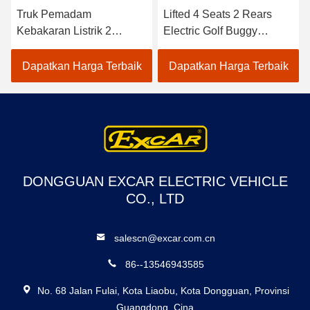
Truk Pemadam
Lifted 4 Seats 2 Rears
Kebakaran Listrik 2
Electric Golf Buggy
Tempat CE Disetujui
Lithium Battery
Dengan Baterai Trojan
Accessories
Dapatkan Harga Terbaik
Dapatkan Harga Terbaik
Mobil Golf Listrik
Customizable
DONGGUAN EXCAR ELECTRIC VEHICLE
CO., LTD
salescn@excar.com.cn
86--13546943585
No. 68 Jalan Fulai, Kota Liaobu, Kota Dongguan, Provinsi
Guangdong, Cina