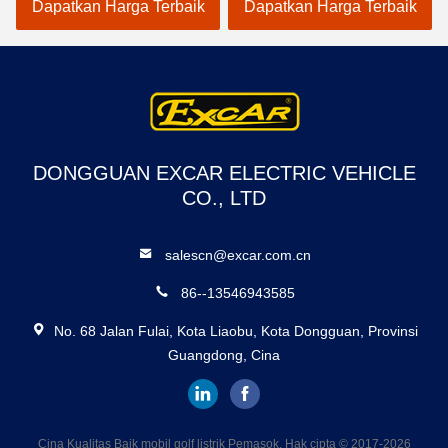
Dengan Baterai Trojan
Accessories
Dapatkan Harga Terbaik
Dapatkan Harga Terbaik
Mobil Golf Listrik
Customizable
DONGGUAN EXCAR ELECTRIC VEHICLE
CO., LTD
salescn@excar.com.cn
86--13546943585
No. 68 Jalan Fulai, Kota Liaobu, Kota Dongguan, Provinsi
Guangdong, Cina
Cina Kualitas Baik mobil golf listrik Pemasok. Hak cipta © 2017-2026