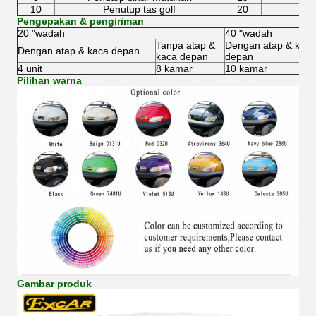
10
Penutup tas golf
20
Pengepakan & pengiriman
20 "wadah
40 "wadah
Tanpa atap &
Dengan atap & kaca
Dengan atap & kaca depan
kaca depan
depan
4 unit
8 kamar
10 kamar
Pilihan warna
Gambar produk