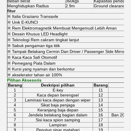
Beban berat
360kgs
Kapasitas pendakia
Menghidupkan Radius
2.9m
Ground clearance
fitur
※ Italia Graziano Transaxle
※ Unik E-KUNCI
※ Rem Elektromagnetik Membuat Mengemudi Lebih Aman
※ Desain Khusus LED Headlight
※ Teknologi Rem cakram tingkat lanjut
※ Sabuk pengaman tiga titik
※ Tampak Belakang Cermin Dan Driver / Passenger Side Mirrors
※ Kaca Kaca Safi Otomotif
※ Pemegang Piala Dalam
※ Kursi yang nyaman dan berkontur
※ akselerator tahan air 100%
Pilihan Aksesoris
Barang
Deskripsi pilihan
Barang
1
E-key
11
2
Kaca depan berengsel
12
3
Laminasi kaca depan dengan wiper
13
4
Sikat baja penjaga
14
5
Keranjang baja depan
15
6
Jendela belakang bagian dalam
16
Ban 205 / 
7
Sisi kaca spion samping
17
8
Lampiran
18
9
Penutup sinar matahari
19